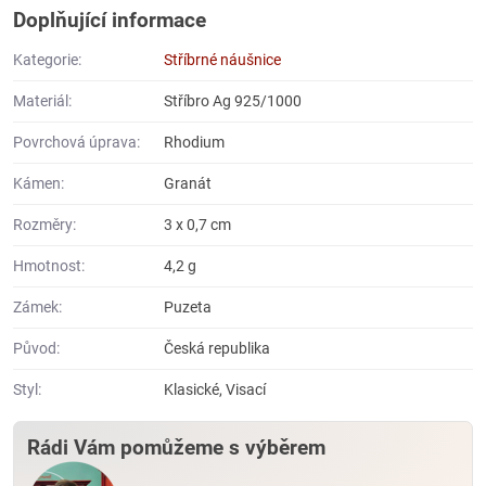
Doplňující informace
Kategorie:
Stříbrné náušnice
Materiál:
Stříbro Ag 925/1000
Povrchová úprava:
Rhodium
Kámen:
Granát
Rozměry:
3 x 0,7 cm
Hmotnost:
4,2 g
Zámek:
Puzeta
Původ:
Česká republika
Styl:
Klasické, Visací
Rádi Vám pomůžeme s výběrem