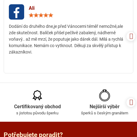
Ali
Hodnocení:
5
/
Dodání do druhého dne,je před Vánocemi téměř nemožné,ale
5
zde skutečnost. Balíček přišel pečlivě zabalený, nádherně
voňavý.. až mě mrzí, že poputuje jako dárek dál. Milá a rychlá
komunikace. Nemám co vytknout. Děkuji za skvělý přístup k
zákazníkovi.
Certifikovaný obchod
Nejširší výběr
s jistotou původu šperku
šperků s českým granátem
Potřebujete poradit?