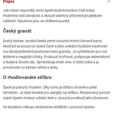
Popis
Jak název napovídá, tento šperk bude korunkou Vaší krásy.
Podtrhne Vaši ženskost a okouzlí všechny přítomné při jakékoliv
události. Náušnice jsou na oblíbené puzetě.
Český granát
Drahý kámen, symbol české země výrazné ohnivě červené barvy.
Nachází se pouze na území Čech a jeho unikátní fyzikální vlastnosti
mu dávají jedinečné postavení mezi granáty. Je vyhledáván pro své
léčebné a magické účinky. Probouzí tvořivost, podporuje sebevědomí
a dodává životní sílu. Symbolizuje oheň, krev či čisté srdce a je
považován za kámen vášně a lásky.
O rhodiovaném stříbru
Šperk je pokrytý rhodiem. Díky tomu je stříbro chráněno před
černáním. Je také vhodné pro alergiky na stříbro. Rhodiovaný povrch
zajistí šperku krásný vzhled i lesk a výrazně prodlouží jeho životnost.
Ke každému nákupu dodáváme certifikát o pravosti šperku.