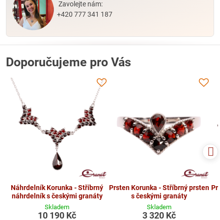
Zavolejte nám:
+420 777 341 187
Doporučujeme pro Vás
Náhrdelník Korunka - Stříbrný
Prsten Korunka - Stříbrný prsten
Pr
náhrdelník s českými granáty
s českými granáty
Skladem
Skladem
10 190 Kč
3 320 Kč