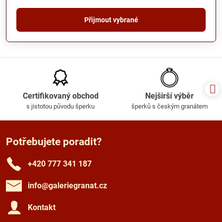
Přijmout vybrané
Certifikovaný obchod
Nejširší výběr
s jistotou původu šperku
šperků s českým granátem
Potřebujete poradit?
+420 777 341 187
info​@galeriegranat​.cz
Kontakt