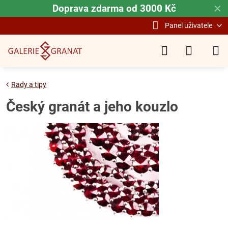
Doprava zdarma od 3000 Kč
✕
Panel uživatele
Rady a tipy
Český granát a jeho kouzlo