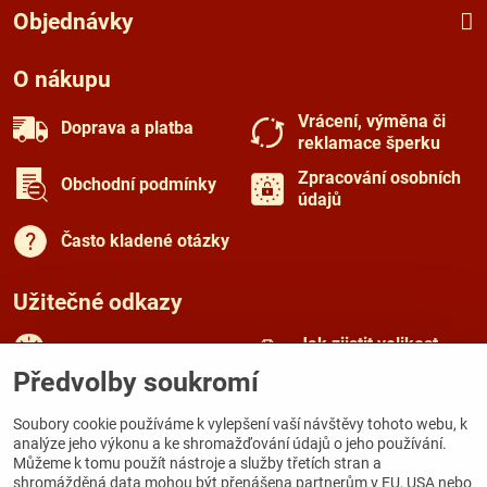
Objednávky
O nákupu
Vrácení, výměna či
Doprava a platba
reklamace šperku
Zpracování osobních
Obchodní podmínky
údajů
Často kladené otázky
Užitečné odkazy
Jak zjistit velikost
Rady a tipy
prstenu
Předvolby soukromí
Péče o šperky
O českém granátu
Soubory cookie používáme k vylepšení vaší návštěvy tohoto webu, k
analýze jeho výkonu a ke shromažďování údajů o jeho používání.
Můžeme k tomu použít nástroje a služby třetích stran a
Kamenná prodejna
shromážděná data mohou být přenášena partnerům v EU, USA nebo