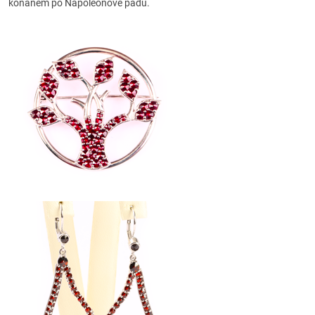
konaném po Napoleonově pádu.