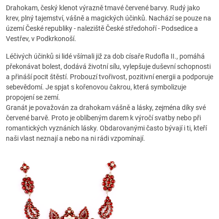
Drahokam, český klenot výrazně tmavé červené barvy. Rudý jako
krev, plný tajemství, vášně a magických účinků. Nachází se pouze na
území České republiky - naleziště České středohoří - Podsedice a
Vestřev, v Podkrkonoší.
Léčivých účinků si lidé všímali již za dob císaře Rudofla II., pomáhá
překonávat bolest, dodává životní sílu, vylepšuje duševní schopnosti
a přináší pocit štěstí. Probouzí tvořivost, pozitivní energii a podporuje
sebevědomí. Je spjat s kořenovou čakrou, která symbolizuje
propojení se zemí.
Granát je považován za drahokam vášně a lásky, zejména díky své
červené barvě. Proto je oblíbeným darem k výročí svatby nebo při
romantických vyznáních lásky. Obdarovanými často bývají i ti, kteří
naši vlast neznají a nebo na ni rádi vzpomínají.