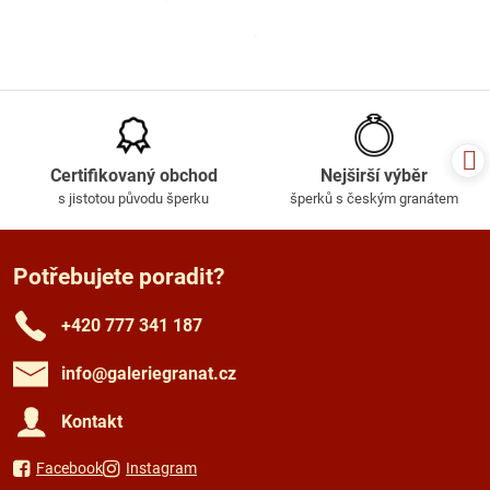
Certifikovaný obchod
Nejširší výběr
s jistotou původu šperku
šperků s českým granátem
Potřebujete poradit?
+420 777 341 187
info​@galeriegranat​.cz
Kontakt
Facebook
Instagram