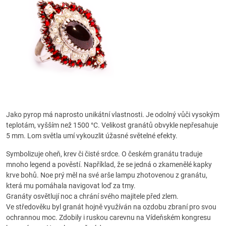
Jako pyrop má naprosto unikátní vlastnosti. Je odolný vůči vysokým
teplotám, vyšším než 1500 °C. Velikost granátů obvykle nepřesahuje
5 mm. Lom světla umí vykouzlit úžasné světelné efekty.
Symbolizuje oheň, krev či čisté srdce. O českém granátu traduje
mnoho legend a pověstí. Například, že se jedná o zkamenělé kapky
krve bohů. Noe prý měl na své arše lampu zhotovenou z granátu,
která mu pomáhala navigovat loď za tmy.
Granáty osvětlují noc a chrání svého majitele před zlem.
Ve středověku byl granát hojně využíván na ozdobu zbraní pro svou
ochrannou moc. Zdobily i ruskou carevnu na Vídeňském kongresu