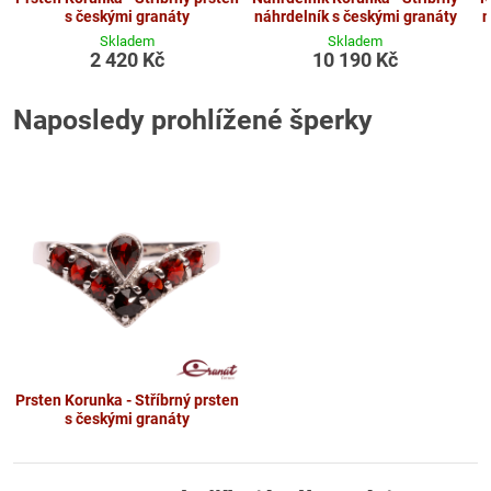
s českými granáty
náhrdelník s českými granáty
n
Skladem
Skladem
2 420 Kč
10 190 Kč
Naposledy prohlížené šperky
Prsten Korunka - Stříbrný prsten
s českými granáty