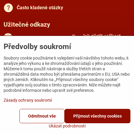
Často kladené otázky
Užitečné odkazy
Jak zjistit velikost
Rady a tipy
prstenu
Předvolby soukromí
Péče o šperky
O českém granátu
Soubory cookie používáme k vylepšení vaší návštěvy tohoto webu, k
analýze jeho výkonu a ke shromažďování údajů o jeho používání.
Můžeme k tomu použít nástroje a služby třetích stran a
Kamenná prodejna
shromážděná data mohou být přenášena partnerům v EU, USA nebo
jiných zemích. Kliknutím na „Přijmout všechny soubory cookie“
Galerie Zámecká
vyjadřujete svůj souhlas s tímto zpracováním. Níže můžete najít
Zámecká 167
podrobné informace nebo upravit své preference.
284 03 Kutná Hora
Zásady ochrany soukromí
Odmítnout vše
Přijmout všechny cookies
©
2026
Copyright
Předvolby soukromí
Zásady ochrany soukromí
Ukázat podrobnosti
Vytvořeno systémem:
ByznysWeb.cz