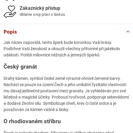
Zákaznický přístup
děláme svoji práci s láskou
Popis
Jak název napovídá, tento šperk bude korunkou Vaší krásy.
Podtrhne Vaši ženskost a okouzlí všechny přítomné při jakékoliv
události. Potěší milovnice něžných a jemných šperků.
Český granát
Drahý kámen, symbol české země výrazné ohnivě červené barvy.
Nachází se pouze na území Čech a jeho unikátní fyzikální vlastnosti
mu dávají jedinečné postavení mezi granáty. Je vyhledáván pro své
léčebné a magické účinky. Probouzí tvořivost, podporuje sebevědomí
a dodává životní sílu. Symbolizuje oheň, krev či čisté srdce a je
považován za kámen vášně a lásky.
O rhodiovaném stříbru
Šperk je pokrytý rhodiem. Díky tomu je stříbro chráněno před