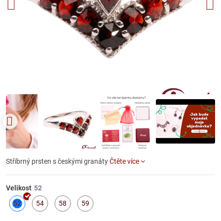
Stříbrný prsten s českými granáty
Čtěte více
Velikost
52
54
58
59
Skladem
Skladem
Skladem
Skladem