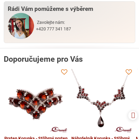
Rádi Vám pomůžeme s výběrem
Zavolejte nám:
+420 777 341 187
Doporučujeme pro Vás
Prsten Korunka - Stříbrný prsten
Náhrdelník Korunka - Stříbrný
N