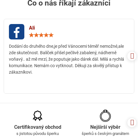
Co o nás říkají zákazníci
Ali
Hodnocení:
5
/
Dodání do druhého dne,je před Vánocemi téměř nemožné,ale
5
zde skutečnost. Balíček přišel pečlivě zabalený, nádherně
voňavý.. až mě mrzí, že poputuje jako dárek dál. Milá a rychlá
komunikace. Nemám co vytknout. Děkuji za skvělý přístup k
zákazníkovi.
Certifikovaný obchod
Nejširší výběr
s jistotou původu šperku
šperků s českým granátem