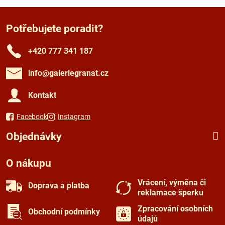
Potřebujete poradit?
+420 777 341 187
info​@galeriegranat​.cz
Kontakt
Facebook
Instagram
Objednávky
O nákupu
Vrácení, výměna či
Doprava a platba
reklamace šperku
Zpracování osobních
Obchodní podmínky
údajů