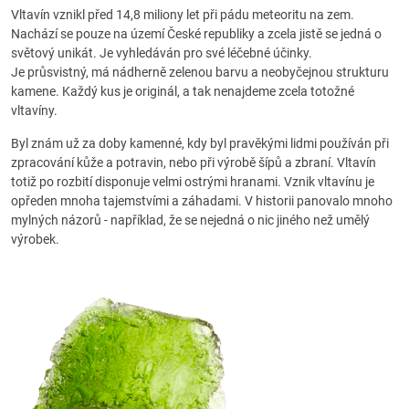
Vltavín vznikl před 14,8 miliony let při pádu meteoritu na zem.
Nachází se pouze na území České republiky a zcela jistě se jedná o
světový unikát. Je vyhledáván pro své léčebné účinky.
Je průsvistný, má nádherně zelenou barvu a neobyčejnou strukturu
kamene. Každý kus je originál, a tak nenajdeme zcela totožné
vltavíny.
Byl znám už za doby kamenné, kdy byl pravěkými lidmi používán při
zpracování kůže a potravin, nebo při výrobě šípů a zbraní. Vltavín
totiž po rozbití disponuje velmi ostrými hranami. Vznik vltavínu je
opředen mnoha tajemstvími a záhadami. V historii panovalo mnoho
mylných názorů - například, že se nejedná o nic jiného než umělý
výrobek.