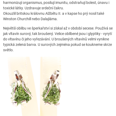
harmonizují organismus, posilují imunitu, odstraňují bolest, únavu i
toxické látky. Uzdravuje srdeční čakru.
Okouzlil britskou královnu Alžbětu II. a v kapse ho prý nosil také
Winston Churchill nebo Dalajláma.
Největší oblibu ve šperkařství si získal až v období secese. Používá se
jak vltavín surový, tak broušený. Velice oblíbené jsou i glyptiky - vyrytí
do vltavínu či jeho vyřezávání. U broušených vltavínů velmi vynikne
typická zelená barva. U surových zejména pokud se koukneme skrze
světlo.