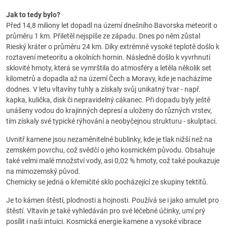
Jak to tedy bylo?
Před 14,8 miliony let dopadl na území dnešního Bavorska meteorit o
průměru 1 km. Přiletěl nejspíše ze západu. Dnes po něm zůstal
Rieský kráter o průměru 24 km. Díky extrémně vysoké teplotě došlo k
roztavení meteoritu a okolních hornin. Následně došlo k vyvrhnutí
sklovité hmoty, která se vymrštila do atmosféry a letěla několik set
kilometrů a dopadla až na území Čech a Moravy, kde je nacházíme
dodnes. V letu vltavíny tuhly a získaly svůj unikatný tvar - např.
kapka, kulička, disk či nepravidelný cákanec. Při dopadu byly ještě
unášeny vodou do krajinných depresí a uloženy do různých vrstev,
tím získaly své typické rýhování a neobyčejnou strukturu - skulptaci.
Uvnitř kamene jsou nezaměnitelné bublinky, kde je tlak nižší než na
zemském povrchu, což svědčí o jeho kosmickém původu. Obsahuje
také velmi malé množství vody, asi 0,02 % hmoty, což také poukazuje
na mimozemský původ.
Chemicky se jedná o křemičité sklo pocházející ze skupiny tektitů.
Je to kámen štěstí, plodnosti a hojnosti. Používá se i jako amulet pro
štěstí. Vltavín je také vyhledáván pro své léčebné účinky, umí prý
posílit i naši intuici. Kosmická energie kamene a vysoké vibrace