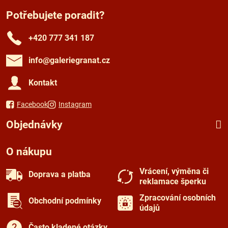
Potřebujete poradit?
+420 777 341 187
info​@galeriegranat​.cz
Kontakt
Facebook
Instagram
Objednávky
O nákupu
Vrácení, výměna či
Doprava a platba
reklamace šperku
Zpracování osobních
Obchodní podmínky
údajů
Často kladené otázky