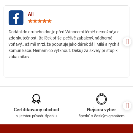
Ali
Hodnocení:
5
/
Dodání do druhého dne,je před Vánocemi téměř nemožné,ale
5
zde skutečnost. Balíček přišel pečlivě zabalený, nádherně
voňavý.. až mě mrzí, že poputuje jako dárek dál. Milá a rychlá
komunikace. Nemám co vytknout. Děkuji za skvělý přístup k
zákazníkovi.
Certifikovaný obchod
Nejširší výběr
s jistotou původu šperku
šperků s českým granátem