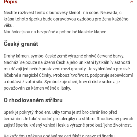
Popis
Nechte rozkvést tento dlouhověký klenot i na sobě. Neuvadající
krása tohoto šperku bude opravdovou ozdobou pro ženu každého
věku.
Náušnice jsou na bezpečné a pohodlné klasické klapce.
Český granát
Drahý kámen, symbol české země výrazné ohnivě červené barvy.
Nachází se pouze na území Čech a jeho unikátní fyzikální vlastnosti
mu dávají jedinečné postavení mezi granáty. Je vyhledáván pro své
léčebné a magické účinky. Probouzí tvořivost, podporuje sebevědomí
a dodává životní sílu. Symbolizuje oheň, krev či čisté srdce a je
považován za kámen vášně a lásky.
O rhodiovaném stříbru
Šperk je pokrytý rhodiem. Díky tomu je stříbro chráněno před
černáním. Je také vhodné pro alergiky na stříbro. Rhodiovaný povrch
zajistí šperku krásný vzhled i lesk a výrazně prodlouží jeho životnost.
Ke každému nákupu dodáváme certifikát o pravosti šperku.