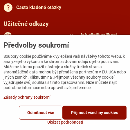
Často kladené otázky
Užitečné odkazy
Jak zjistit velikost
Rady a tipy
prstenu
Předvolby soukromí
Péče o šperky
O českém granátu
Soubory cookie používáme k vylepšení vaší návštěvy tohoto webu, k
analýze jeho výkonu a ke shromažďování údajů o jeho používání.
Můžeme k tomu použít nástroje a služby třetích stran a
Kamenná prodejna
shromážděná data mohou být přenášena partnerům v EU, USA nebo
jiných zemích. Kliknutím na „Přijmout všechny soubory cookie“
Galerie Zámecká
vyjadřujete svůj souhlas s tímto zpracováním. Níže můžete najít
Zámecká 167
podrobné informace nebo upravit své preference.
284 03 Kutná Hora
Zásady ochrany soukromí
Odmítnout vše
Přijmout všechny cookies
©
2026
Copyright
Předvolby soukromí
Zásady ochrany soukromí
Ukázat podrobnosti
Vytvořeno systémem:
ByznysWeb.cz