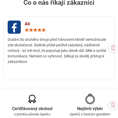
Co o nás říkají zákazníci
Ali
Hodnocení:
5
/
Dodání do druhého dne,je před Vánocemi téměř nemožné,ale
5
zde skutečnost. Balíček přišel pečlivě zabalený, nádherně
voňavý.. až mě mrzí, že poputuje jako dárek dál. Milá a rychlá
komunikace. Nemám co vytknout. Děkuji za skvělý přístup k
zákazníkovi.
Certifikovaný obchod
Nejširší výběr
s jistotou původu šperku
šperků s českým granátem