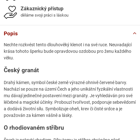
Zákaznický přístup
děláme svoji práci s láskou
Popis
Nechte rozkvést tento dlouhověký klenot i na své ruce. Neuvadající
krása tohoto šperku bude opravdovou ozdobou pro ženu každého
věku.
Český granát
Drahý kámen, symbol české země výrazné ohnivě červené barvy.
Nachází se pouze na území Čech a jeho unikátní fyzikální vlastnosti
mu dávají jedinečné postavení mezi granáty. Je vyhledáván pro své
léčebné a magické účinky. Probouzí tvořivost, podporuje sebevědomí
a dodává životní sílu. Symbolizuje oheň, krev či čisté srdce a je
považován za kámen vášně a lásky.
O rhodiovaném stříbru
Šperk je pokrytý rhodiem. Díky tomu je stříbro chráněno před