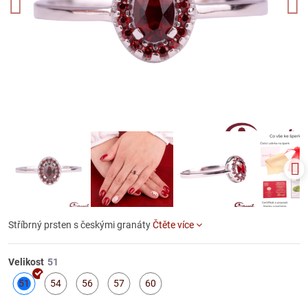
Stříbrný prsten s českými granáty
Čtěte více
Velikost
51
54
56
57
60
Skladem
Skladem
Skladem
Skladem
Skladem