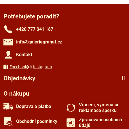
Potřebujete poradit?
+420 777 341 187
info​@galeriegranat​.cz
Kontakt
Facebook
Instagram
Objednávky
O nákupu
Vrácení, výměna či
Doprava a platba
reklamace šperku
Zpracování osobních
Obchodní podmínky
údajů