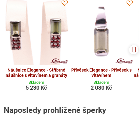
Náušnice Elegance - Stříbrné
Přívěsek Elegance - Přívěsek s
N
náušnice s vltavínem a granáty
vltavínem
ná
Skladem
Skladem
5 230 Kč
2 080 Kč
Naposledy prohlížené šperky