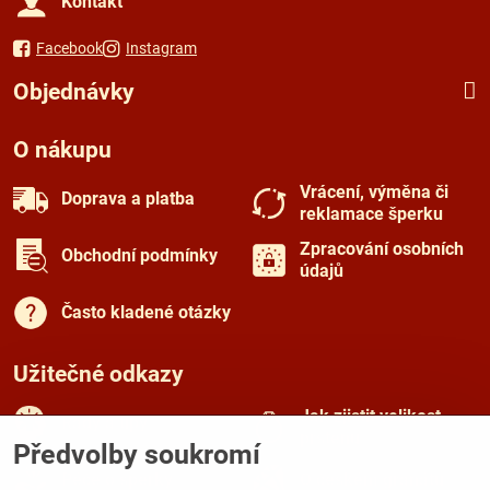
Kontakt
Facebook
Instagram
Objednávky
O nákupu
Vrácení, výměna či
Doprava a platba
reklamace šperku
Zpracování osobních
Obchodní podmínky
údajů
Často kladené otázky
Užitečné odkazy
Jak zjistit velikost
Rady a tipy
prstenu
Předvolby soukromí
Péče o šperky
O českém granátu