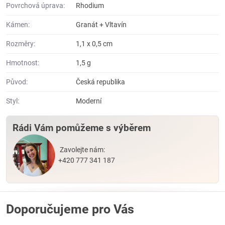
Povrchová úprava:
Rhodium
Kámen:
Granát + Vltavín
Rozměry:
1,1 x 0,5 cm
Hmotnost:
1,5 g
Původ:
Česká republika
Styl:
Moderní
Rádi Vám pomůžeme s výběrem
Zavolejte nám:
+420 777 341 187
Doporučujeme pro Vás