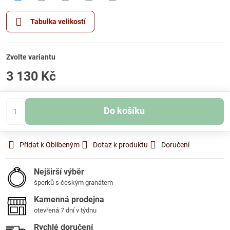
Skladem
Skladem
Skladem
Skladem
Skladem
Tabulka velikostí
Zvolte variantu
3 130 Kč
Do košíku
Přidat k Oblíbeným
Dotaz k produktu
Doručení
Nejširší výběr
šperků s českým granátem
Kamenná prodejna
otevřená 7 dní v týdnu
Rychlé doručení