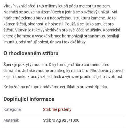
Vltavín vznikl před 14,8 miliony let při pádu meteoritu na zem.
Nachází se pouze na území Čech a jedná se o světový unikát. Má
nádherně zelenou barvu a neobyčejnou strukturu kamene. Je to
kámen štěstí, plodnosti a hojnosti. Používá se i jako amulet pro
štěstí. Vltavín je také vyhledáván pro své léčebné účinky. Kosmická
energie kamene a vysoké vibrace harmonizují organismus, posilují
imunitu, odstraňují bolest, únavu i toxické látky.
O rhodiovaném stříbru
Šperk je pokrytý rhodiem. Díky tomu je stříbro chráněno před
černáním. Je také vhodné pro alergiky na stříbro. Rhodiovaný povrch
zajistí šperku krásný vzhled i lesk a výrazně prodlouží jeho životnost.
Ke každému nákupu dodáváme certifikát o pravosti šperku.
Doplňující informace
Kategorie:
Stříbrné prsteny
Materiál:
Stříbro Ag 925/1000