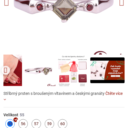
Stříbrný prsten s broušeným vltavínem a českými granáty
Čtěte více
Velikost
55
56
57
59
60