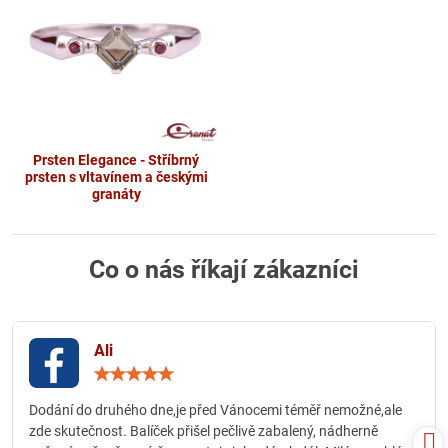
Prsten Elegance - Stříbrný
prsten s vltavínem a českými
granáty
Co o nás říkají zákazníci
Ali
Hodnocení:
5
/
Dodání do druhého dne,je před Vánocemi téměř nemožné,ale
5
zde skutečnost. Balíček přišel pečlivě zabalený, nádherně