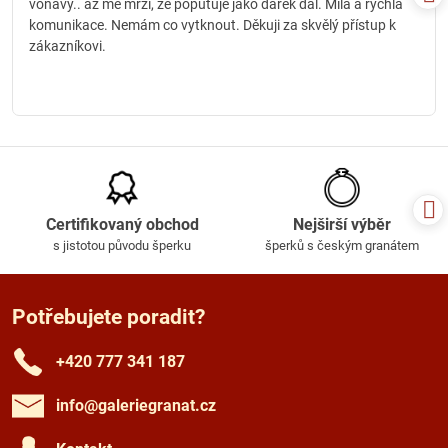
voňavý.. až mě mrzí, že poputuje jako dárek dál. Milá a rychlá
komunikace. Nemám co vytknout. Děkuji za skvělý přístup k
zákazníkovi.
Certifikovaný obchod
Nejširší výběr
s jistotou původu šperku
šperků s českým granátem
Potřebujete poradit?
+420 777 341 187
info​@galeriegranat​.cz