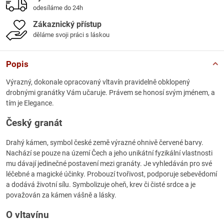
odesíláme do 24h
Zákaznický přístup
děláme svoji práci s láskou
Popis
Výrazný, dokonale opracovaný vltavín pravidelně obklopený
drobnými granátky Vám učaruje. Právem se honosí svým jménem, a
tím je Elegance.
Český granát
Drahý kámen, symbol české země výrazné ohnivě červené barvy.
Nachází se pouze na území Čech a jeho unikátní fyzikální vlastnosti
mu dávají jedinečné postavení mezi granáty. Je vyhledáván pro své
léčebné a magické účinky. Probouzí tvořivost, podporuje sebevědomí
a dodává životní sílu. Symbolizuje oheň, krev či čisté srdce a je
považován za kámen vášně a lásky.
O vltavínu