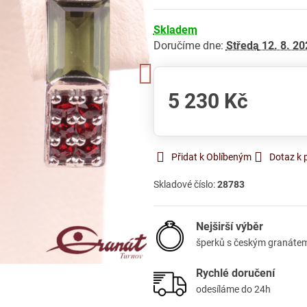
Skladem
Doručíme dne:
Středa
12. 8. 20
5 230 Kč
Přidat k Oblíbeným
Dotaz k 
Skladové číslo:
28783
Nejširší výběr
šperků s českým granáte
Rychlé doručení
odesíláme do 24h