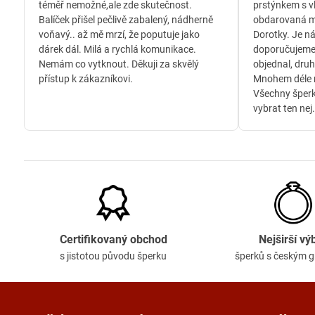
téměř nemožné,ale zde skutečnost.
prstýnkem s v
Balíček přišel pečlivě zabalený, nádherně
obdarovaná m
voňavý.. až mě mrzí, že poputuje jako
Dorotky. Je n
dárek dál. Milá a rychlá komunikace.
doporučujeme
Nemám co vytknout. Děkuji za skvělý
objednal, druh
přístup k zákazníkovi.
Mnohem déle n
Všechny šperk
vybrat ten nej.
Certifikovaný obchod
Nejširší vý
s jistotou původu šperku
šperků s českým 