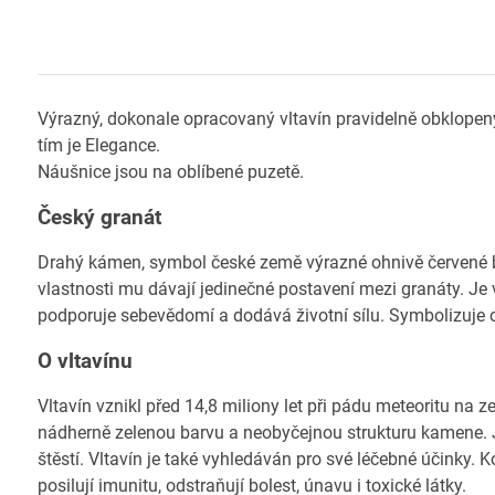
Výrazný, dokonale opracovaný vltavín pravidelně obklope
tím je Elegance.
Náušnice jsou na oblíbené puzetě.
Český granát
Drahý kámen, symbol české země výrazné ohnivě červené ba
vlastnosti mu dávají jedinečné postavení mezi granáty. Je 
podporuje sebevědomí a dodává životní sílu. Symbolizuje o
O vltavínu
Vltavín vznikl před 14,8 miliony let při pádu meteoritu na
nádherně zelenou barvu a neobyčejnou strukturu kamene. Je
štěstí. Vltavín je také vyhledáván pro své léčebné účinky
posilují imunitu, odstraňují bolest, únavu i toxické látky.