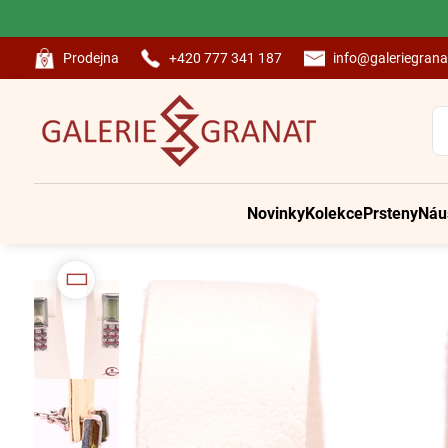
Prodejna
+420 777 341 187
info@galeriegrana
Novinky
Kolekce
Prsteny
Náu