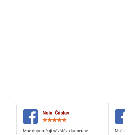
Nela, Čáslav
ocení:
Hodnocení:
5
/
Moc doporučuji návštěvu kamenné
Milá a och
5