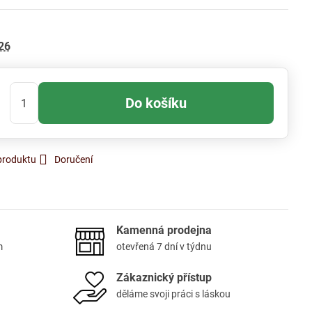
26
Do košíku
produktu
Doručení
Kamenná prodejna
m
otevřená 7 dní v týdnu
Zákaznický přístup
děláme svoji práci s láskou