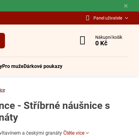
✕
Panel uživatele
Nákupní košík
0 Kč
y
Pro muže
Dárkové poukazy
ice
ce - Stříbrné náušnice s
náty
 vltavínem a českými granáty
Čtěte více