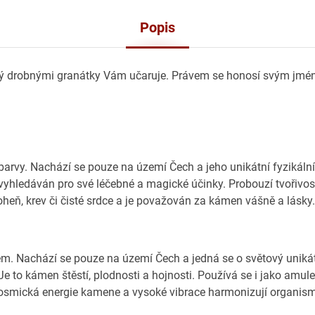
Popis
ný drobnými granátky Vám učaruje. Právem se honosí svým jmé
rvy. Nachází se pouze na území Čech a jeho unikátní fyzikální
vyhledáván pro své léčebné a magické účinky. Probouzí tvořivos
heň, krev či čisté srdce a je považován za kámen vášně a lásky.
 zem. Nachází se pouze na území Čech a jedná se o světový uniká
 to kámen štěstí, plodnosti a hojnosti. Používá se i jako amule
. Kosmická energie kamene a vysoké vibrace harmonizují organis