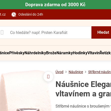
Doprava zdarma od 3000 Kč
t.cz
Odeslání do 24h
Hledat
šnice
Přívěsky
Náhrdelníky
Brože
Náramky
Hodinky
Vltavín
Řetízk
Úvod
Náušnice
Stříbrné náušn
Náušnice Elegan
vltavínem a gra
Stříbrné náušnice s broušeným