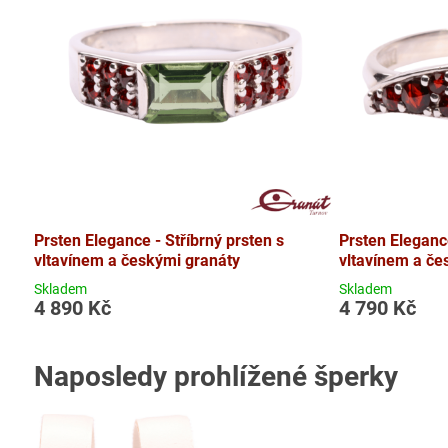
Prsten Elegance - Stříbrný prsten s
Prsten Elegance
vltavínem a českými granáty
vltavínem a če
Skladem
Skladem
4 890 Kč
4 790 Kč
Naposledy prohlížené šperky