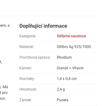
Doplňující informace
nem, a
Kategorie:
Stříbrné náušnice
Materiál:
Stříbro Ag 925/1000
Povrchová úprava:
Rhodium
t,
Kámen:
Granát + Vltavín
Rozměry:
1,4 x 0,4 cm
t. Má
Hmotnost:
2,4 g
t pro
mus,
Zámek:
Puzeta