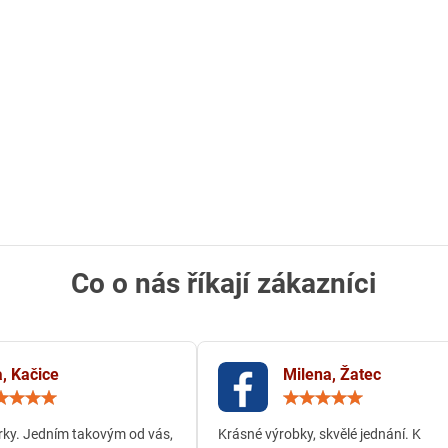
Co o nás říkají zákazníci
, Kačice
Milena, Žatec
Hodnocení:
Hodn
5
5
/
/
ky. Jedním takovým od vás,
Krásné výrobky, skvělé jednání. K
5
5