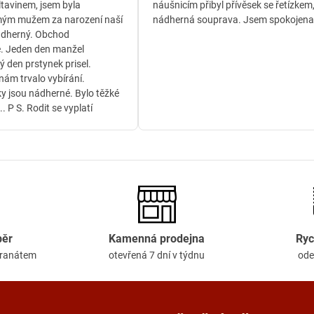
ltavinem, jsem byla
náušnicím přibyl přívěsek se řetízkem
ým mužem za narození naší
nádherná souprava. Jsem spokojena
ádherný. Obchod
. Jeden den manžel
ý den prstynek prisel.
ám trvalo vybírání.
y jsou nádherné. Bylo těžké
.. P S. Rodit se vyplatí
běr
Kamenná prodejna
Ryc
granátem
otevřená 7 dní v týdnu
ode