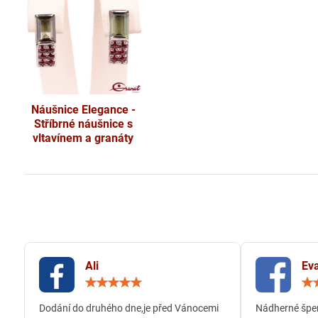
Náušnice Elegance -
Stříbrné náušnice s
vltavínem a granáty
Ali
Eva
Hodnocení:
5
/
Dodání do druhého dne,je před Vánocemi
Nádherné šper
5