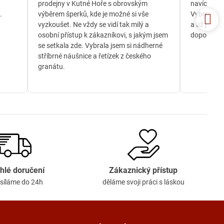
,
prodejny v Kutné Hoře s obrovským
navíc jsem
.
výběrem šperků, kde je možné si vše
Vybrala js
vyzkoušet. Ne vždy se vidí tak milý a
a už je té
osobní přístup k zákazníkovi, s jakým jsem
doporučuji
se setkala zde. Vybrala jsem si nádherné
stříbrné náušnice a řetízek z českého
granátu.
hlé doručení
Zákaznický přístup
síláme do 24h
děláme svoji práci s láskou