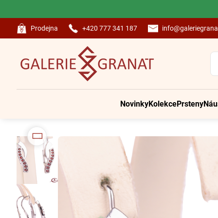
Prodejna
+420 777 341 187
info@galeriegrana
Novinky
Kolekce
Prsteny
Náu