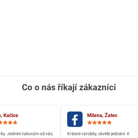
Co o nás říkají zákazníci
, Kačice
Milena, Žatec
Hodnocení:
Hodn
5
5
/
/
ky. Jedním takovým od vás,
Krásné výrobky, skvělé jednání. K
5
5