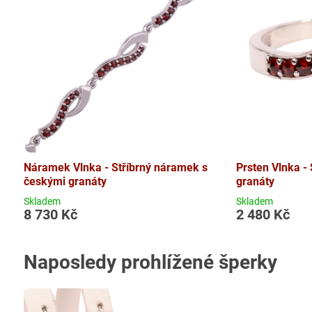
Náramek Vlnka - Stříbrný náramek s
Prsten Vlnka - 
českými granáty
granáty
Skladem
Skladem
8 730 Kč
2 480 Kč
Naposledy prohlížené šperky