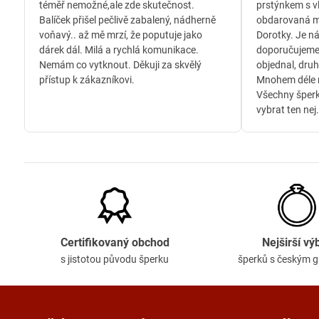
téměř nemožné,ale zde skutečnost.
prstýnkem s v
Balíček přišel pečlivě zabalený, nádherně
obdarovaná m
voňavý.. až mě mrzí, že poputuje jako
Dorotky. Je n
dárek dál. Milá a rychlá komunikace.
doporučujeme
Nemám co vytknout. Děkuji za skvělý
objednal, druh
přístup k zákazníkovi.
Mnohem déle n
Všechny šperk
vybrat ten nej.
Certifikovaný obchod
Nejširší vý
s jistotou původu šperku
šperků s českým 