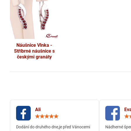
Náušnice Vlnka -
Stříbrné náušnice s
českými granáty
Ali
Eva
Hodnocení:
5
/
Dodání do druhého dne,je před Vánocemi
Nádherné šper
5