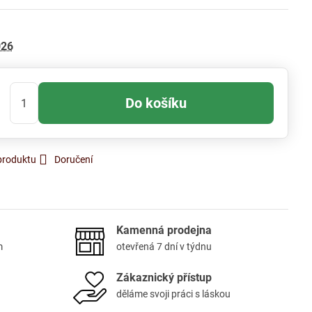
026
Do košíku
produktu
Doručení
Kamenná prodejna
m
otevřená 7 dní v týdnu
Zákaznický přístup
děláme svoji práci s láskou