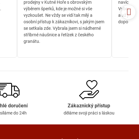
,
prodejny v Kutné Hoře s obrovským
navíc jsem
.
výběrem šperků, kde je možné si vše
Vybrala js
vyzkoušet. Ne vždy se vidí tak milý a
a už je té
osobní přístup k zákazníkovi, s jakým jsem
doporučuji
se setkala zde. Vybrala jsem si nádherné
stříbrné náušnice a řetízek z českého
granátu.
hlé doručení
Zákaznický přístup
síláme do 24h
děláme svoji práci s láskou