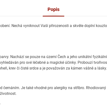
Popis
obení. Nechá vyniknout Vaší přirozenosti a skvěle doplní kouzlo
rvy. Nachází se pouze na území Čech a jeho unikátní fyzikální
vyhledáván pro své léčebné a magické účinky. Probouzí tvořivos
heň, krev či čisté srdce a je považován za kámen vášně a lásky.
ed černáním. Je také vhodné pro alergiky na stříbro. Rhodiovaný
 životnost.
.