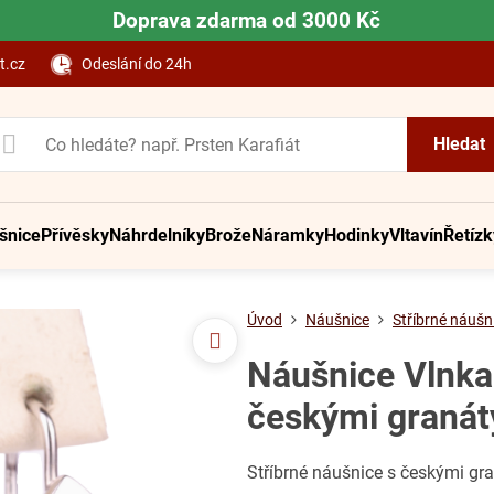
Doprava zdarma od 3000 Kč
t.cz
Odeslání do 24h
Hledat
šnice
Přívěsky
Náhrdelníky
Brože
Náramky
Hodinky
Vltavín
Řetízk
Úvod
Náušnice
Stříbrné náušn
Náušnice Vlnka 
českými granát
Stříbrné náušnice s českými gr