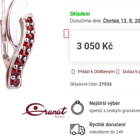
Skladem
Doručíme dne:
Čtvrtek
13. 8. 2
3 050 Kč
Přidat k Oblíbeným
Dotaz k 
Skladové číslo:
27533
Nejširší výběr
šperků s českým granáte
Rychlé doručení
odesíláme do 24h