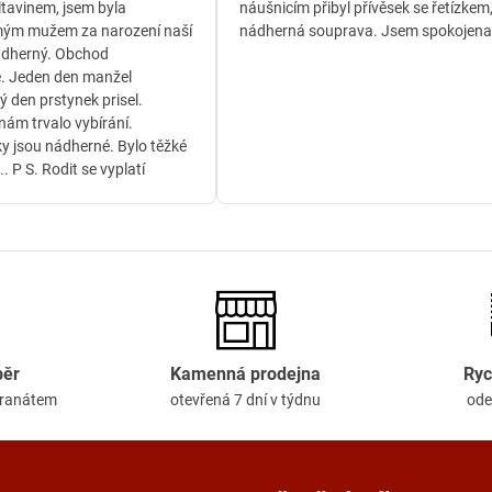
ltavinem, jsem byla
náušnicím přibyl přívěsek se řetízkem
ým mužem za narození naší
nádherná souprava. Jsem spokojena
ádherný. Obchod
. Jeden den manžel
ý den prstynek prisel.
ám trvalo vybírání.
y jsou nádherné. Bylo těžké
.. P S. Rodit se vyplatí
běr
Kamenná prodejna
Ryc
granátem
otevřená 7 dní v týdnu
ode