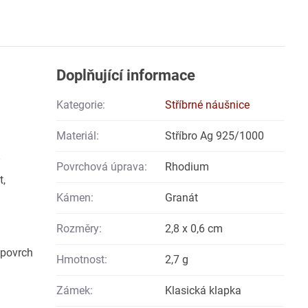
Doplňující informace
Kategorie:
Stříbrné náušnice
Materiál:
Stříbro Ag 925/1000
Povrchová úprava:
Rhodium
t,
Kámen:
Granát
Rozměry:
2,8 x 0,6 cm
 povrch
Hmotnost:
2,7 g
Zámek:
Klasická klapka