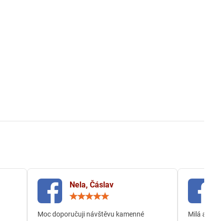
Nela, Čáslav
ocení:
Hodnocení:
5
/
Moc doporučuji návštěvu kamenné
Milá a och
5