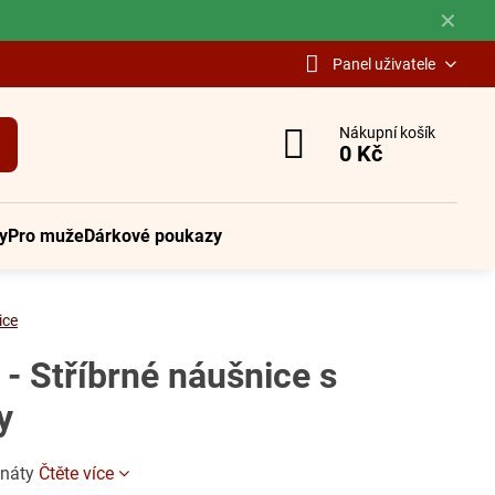
✕
Panel uživatele
Nákupní košík
0 Kč
y
Pro muže
Dárkové poukazy
ice
- Stříbrné náušnice s
y
anáty
Čtěte více