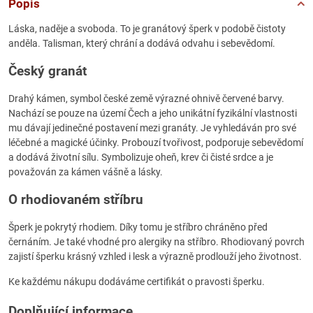
Popis
Láska, naděje a svoboda. To je granátový šperk v podobě čistoty
anděla. Talisman, který chrání a dodává odvahu i sebevědomí.
Český granát
Drahý kámen, symbol české země výrazné ohnivě červené barvy.
Nachází se pouze na území Čech a jeho unikátní fyzikální vlastnosti
mu dávají jedinečné postavení mezi granáty. Je vyhledáván pro své
léčebné a magické účinky. Probouzí tvořivost, podporuje sebevědomí
a dodává životní sílu. Symbolizuje oheň, krev či čisté srdce a je
považován za kámen vášně a lásky.
O rhodiovaném stříbru
Šperk je pokrytý rhodiem. Díky tomu je stříbro chráněno před
černáním. Je také vhodné pro alergiky na stříbro. Rhodiovaný povrch
zajistí šperku krásný vzhled i lesk a výrazně prodlouží jeho životnost.
Ke každému nákupu dodáváme certifikát o pravosti šperku.
Doplňující informace