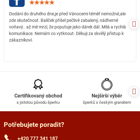
Hodnocení:
5
/
Dodání do druhého dne,je před Vánocemi téměř nemožné,ale
5
zde skutečnost. Balíček přišel pečlivě zabalený, nádherně
voňavý.. až mě mrzí, že poputuje jako dárek dál. Milá a rychlá
komunikace. Nemám co vytknout. Děkuji za skvělý přístup k
zákazníkovi.
Certifikovaný obchod
Nejširší výběr
s jistotou původu šperku
šperků s českým granátem
Potřebujete poradit?
+420 777 341 187