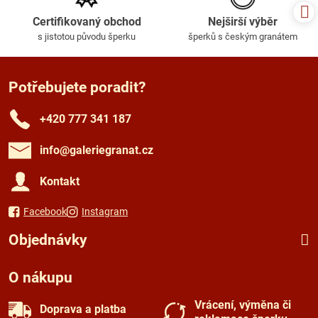
Certifikovaný obchod
Nejširší výběr
s jistotou původu šperku
šperků s českým granátem
Potřebujete poradit?
+420 777 341 187
info​@galeriegranat​.cz
Kontakt
Facebook
Instagram
Objednávky
O nákupu
Vrácení, výměna či
Doprava a platba