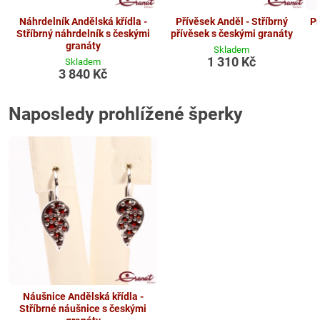
Náhrdelník Andělská křídla -
Přívěsek Anděl - Stříbrný
Pr
Stříbrný náhrdelník s českými
přívěsek s českými granáty
granáty
Skladem
1 310 Kč
Skladem
3 840 Kč
Naposledy prohlížené šperky
Náušnice Andělská křídla -
Stříbrné náušnice s českými