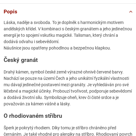
Popis
Láska, naděje a svoboda. To je doplněk s harmonickým motivem
andělských křídel. V kombinaci s českým granátem a jeho jedinečnou
energií je to spojení vskutku magické. Talisman, který chrání a
dodává odvahu i sebevědomí.
Náušnice jsou opatřeny pohodlnou a bezpečnou klapkou.
Český granát
Drahý kámen, symbol české země výrazné ohnivě červené barvy.
Nachází se pouze na území Čech a jeho unikátní fyzikální vlastnosti
mu dávají jedinečné postavení mezi granáty. Je vyhledáván pro své
léčebné a magické účinky. Probouzí tvořivost, podporuje sebevědomí
a dodává životní sílu. Symbolizuje oheň, krev či čisté srdce a je
považován za kámen vášně a lásky.
O rhodiovaném stříbru
Šperk je pokrytý rhodiem. Díky tomu je stříbro chráněno před
černáním. Je také vhodné pro alergiky na stříbro. Rhodiovaný povrch