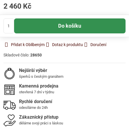
2 460 Kč
Do košíku
Přidat k Oblíbeným
Dotaz k produktu
Doručení
Skladové číslo:
28650
Nejširší výběr
šperků s českým granátem
Kamenná prodejna
otevřená 7 dní v týdnu
Rychlé doručení
odesíláme do 24h
Zákaznický přístup
děláme svoji práci s láskou