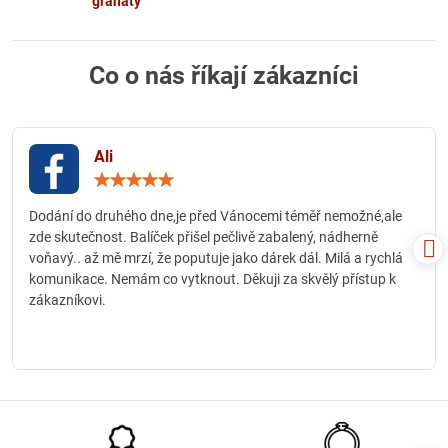
granáty
Co o nás říkají zákazníci
Ali
Hodnocení:
5
/
Dodání do druhého dne,je před Vánocemi téměř nemožné,ale
5
zde skutečnost. Balíček přišel pečlivě zabalený, nádherně
voňavý.. až mě mrzí, že poputuje jako dárek dál. Milá a rychlá
komunikace. Nemám co vytknout. Děkuji za skvělý přístup k
zákazníkovi.