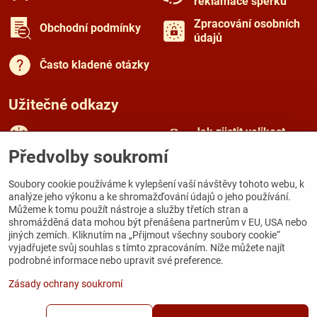
reklamace šperku
Zpracování osobních
Obchodní podmínky
údajů
Často kladené otázky
Užitečné odkazy
Jak zjistit velikost
Rady a tipy
prstenu
Předvolby soukromí
Péče o šperky
O českém granátu
Soubory cookie používáme k vylepšení vaší návštěvy tohoto webu, k
analýze jeho výkonu a ke shromažďování údajů o jeho používání.
Můžeme k tomu použít nástroje a služby třetích stran a
Kamenná prodejna
shromážděná data mohou být přenášena partnerům v EU, USA nebo
jiných zemích. Kliknutím na „Přijmout všechny soubory cookie“
Galerie Zámecká
vyjadřujete svůj souhlas s tímto zpracováním. Níže můžete najít
Zámecká 167
podrobné informace nebo upravit své preference.
284 03 Kutná Hora
Zásady ochrany soukromí