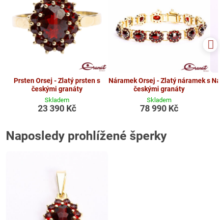
Prsten Orsej - Zlatý prsten s
Náramek Orsej - Zlatý náramek s
Ná
českými granáty
českými granáty
Skladem
Skladem
23 390 Kč
78 990 Kč
Naposledy prohlížené šperky