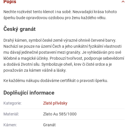
Popis
Nechte rozkvést tento klenot i na sobě. Neuvadající krása tohoto
šperku bude opravdovou ozdobou pro ženu každého věku.
Český granát
Drahý kámen, symbol české země výrazné ohnivě červené barvy.
Nachází se pouze na území Čech a jeho unikátní fyzikální vlastnosti
mu dávají jedinečné postavení mezi granáty. Je vyhledáván pro své
léčebné a magické účinky. Probouzí tvořivost, podporuje sebevědomí
a dodává životní sílu. Symbolizuje oheň, krev či čisté srdce a je
považován za kámen vášně a lásky.
Ke každému nákupu dodáváme certifikát o pravosti šperku.
Doplňující informace
Kategorie:
Zlaté přívěsky
Materiál:
Zlato Au 585/1000
Kámen:
Granát