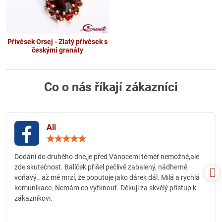
Přívěsek Orsej - Zlatý přívěsek s
českými granáty
Co o nás říkají zákazníci
Ali
Hodnocení:
5
/
Dodání do druhého dne,je před Vánocemi téměř nemožné,ale
5
zde skutečnost. Balíček přišel pečlivě zabalený, nádherně
voňavý.. až mě mrzí, že poputuje jako dárek dál. Milá a rychlá
komunikace. Nemám co vytknout. Děkuji za skvělý přístup k
zákazníkovi.