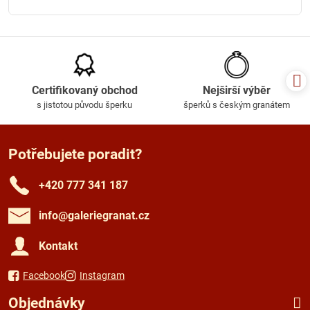
Certifikovaný obchod
Nejširší výběr
s jistotou původu šperku
šperků s českým granátem
Potřebujete poradit?
+420 777 341 187
info​@galeriegranat​.cz
Kontakt
Facebook
Instagram
Objednávky