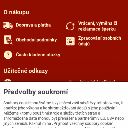
O nákupu
Vrácení, výměna či
Doprava a platba
reklamace šperku
Zpracování osobních
Obchodní podmínky
údajů
Často kladené otázky
Užitečné odkazy
Jak zjistit velikost
Rady a tipy
prstenu
Předvolby soukromí
Péče o šperky
O českém granátu
Soubory cookie používáme k vylepšení vaší návštěvy tohoto webu, k
analýze jeho výkonu a ke shromažďování údajů o jeho používání.
Můžeme k tomu použít nástroje a služby třetích stran a
Kamenná prodejna
shromážděná data mohou být přenášena partnerům v EU, USA nebo
jiných zemích. Kliknutím na „Přijmout všechny soubory cookie“
Galerie Zámecká