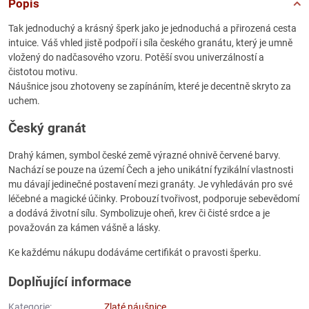
Popis
Tak jednoduchý a krásný šperk jako je jednoduchá a přirozená cesta
intuice. Váš vhled jistě podpoří i síla českého granátu, který je umně
vložený do nadčasového vzoru. Potěší svou univerzálností a
čistotou motivu.
Náušnice jsou zhotoveny se zapínáním, které je decentně skryto za
uchem.
Český granát
Drahý kámen, symbol české země výrazné ohnivě červené barvy.
Nachází se pouze na území Čech a jeho unikátní fyzikální vlastnosti
mu dávají jedinečné postavení mezi granáty. Je vyhledáván pro své
léčebné a magické účinky. Probouzí tvořivost, podporuje sebevědomí
a dodává životní sílu. Symbolizuje oheň, krev či čisté srdce a je
považován za kámen vášně a lásky.
Ke každému nákupu dodáváme certifikát o pravosti šperku.
Doplňující informace
Kategorie:
Zlaté náušnice