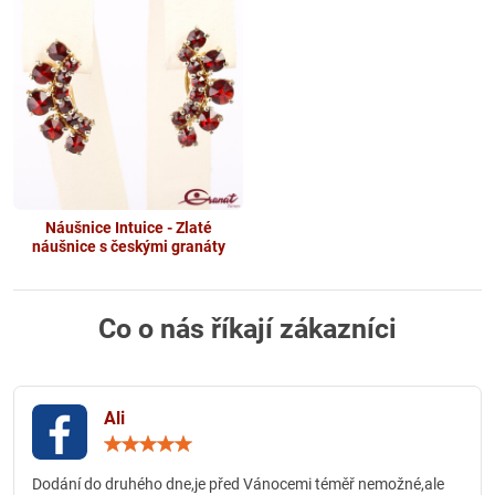
Náušnice Intuice - Zlaté
náušnice s českými granáty
Co o nás říkají zákazníci
Ali
Hodnocení:
5
/
Dodání do druhého dne,je před Vánocemi téměř nemožné,ale
5