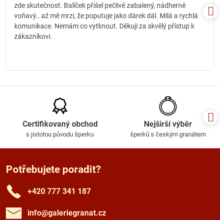
zde skutečnost. Balíček přišel pečlivě zabalený, nádherně
voňavý.. až mě mrzí, že poputuje jako dárek dál. Milá a rychlá
komunikace. Nemám co vytknout. Děkuji za skvělý přístup k
zákazníkovi.
Certifikovaný obchod
Nejširší výběr
s jistotou původu šperku
šperků s českým granátem
Potřebujete poradit?
+420 777 341 187
info​@galeriegranat​.cz