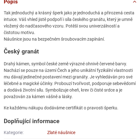
Popis
Tak jednoduchý a krásný šperk jako je jednoduchá a přirozená cesta
intuice. Váš vhled jistě podpoří i síla českého granátu, který je umně
vložený do nadčasového vzoru. Potěší svou univerzálností a
čistotou motivu.
Náušnice jsou na bezpečném šroubovacím zapínání.
Český granát
Drahý kámen, symbol české země výrazné ohnivě červené barvy.
Nachází se pouze na území Čech a jeho unikátní fyzikální vlastnosti
mu dávají jedinečné postavení mezi granáty. Je vyhledáván pro své
léčebné a magické účinky. Probouzí tvořivost, podporuje sebevědomí
a dodává životní sílu. Symbolizuje oheň, krev či čisté srdce a je
považován za kámen vášně a lásky.
Ke každému nákupu dodáváme certifikát o pravosti šperku.
Doplňující informace
Kategorie:
Zlaté náušnice