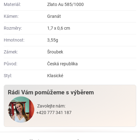
Materiál:
Zlato Au 585/1000
Kámen:
Granát
Rozměry:
1,7 x 0,6 cm
Hmotnost:
3,55g
Zámek:
Šroubek
Původ:
Česká republika
Styl:
Klasické
Rádi Vám pomůžeme s výběrem
Zavolejte nám:
+420 777 341 187