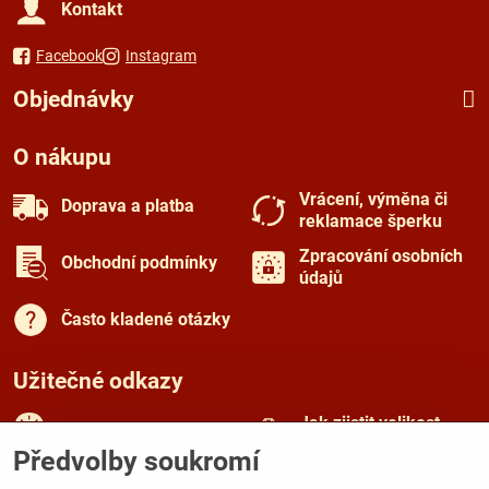
Kontakt
Facebook
Instagram
Objednávky
O nákupu
Vrácení, výměna či
Doprava a platba
reklamace šperku
Zpracování osobních
Obchodní podmínky
údajů
Často kladené otázky
Užitečné odkazy
Jak zjistit velikost
Rady a tipy
prstenu
Předvolby soukromí
Péče o šperky
O českém granátu