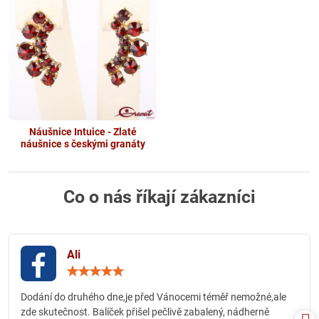
Náušnice Intuice - Zlaté
náušnice s českými granáty
Co o nás říkají zákazníci
Ali
Hodnocení:
5
/
Dodání do druhého dne,je před Vánocemi téměř nemožné,ale
5
zde skutečnost. Balíček přišel pečlivě zabalený, nádherně