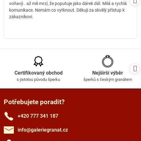
voňavý.. až mě mrzí, že poputuje jako dárek dál. Milá a rychlá
komunikace. Nemám co vytknout. Děkuji za skvělý přístup k
zákazníkovi.
Certifikovaný obchod
Nejširší výběr
s jistotou původu šperku
šperků s českým granátem
Potřebujete poradit?
+420 777 341 187
info​@galeriegranat​.cz