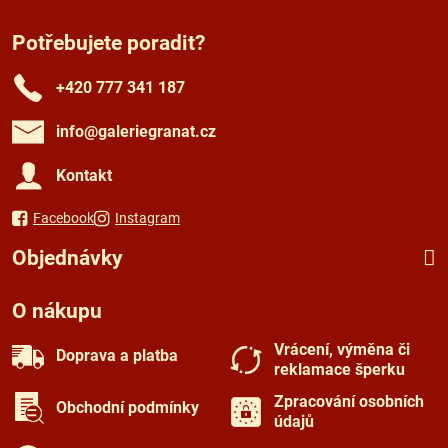
Potřebujete poradit?
+420 777 341 187
info​@galeriegranat​.cz
Kontakt
Facebook
Instagram
Objednávky
O nákupu
Vrácení, výměna či
Doprava a platba
reklamace šperku
Zpracování osobních
Obchodní podmínky
údajů