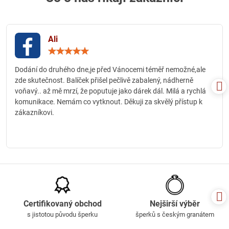
Ali
Hodnocení:
5
/
Dodání do druhého dne,je před Vánocemi téměř nemožné,ale
5
zde skutečnost. Balíček přišel pečlivě zabalený, nádherně
voňavý.. až mě mrzí, že poputuje jako dárek dál. Milá a rychlá
komunikace. Nemám co vytknout. Děkuji za skvělý přístup k
zákazníkovi.
Certifikovaný obchod
Nejširší výběr
s jistotou původu šperku
šperků s českým granátem