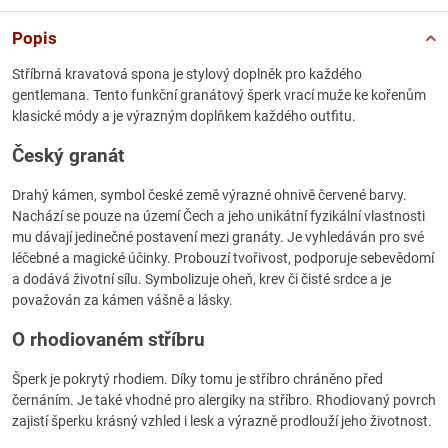
Popis
Stříbrná kravatová spona je stylový doplněk pro každého
gentlemana. Tento funkční granátový šperk vrací muže ke kořenům
klasické módy a je výrazným doplňkem každého outfitu.
Český granát
Drahý kámen, symbol české země výrazné ohnivě červené barvy.
Nachází se pouze na území Čech a jeho unikátní fyzikální vlastnosti
mu dávají jedinečné postavení mezi granáty. Je vyhledáván pro své
léčebné a magické účinky. Probouzí tvořivost, podporuje sebevědomí
a dodává životní sílu. Symbolizuje oheň, krev či čisté srdce a je
považován za kámen vášně a lásky.
O rhodiovaném stříbru
Šperk je pokrytý rhodiem. Díky tomu je stříbro chráněno před
černáním. Je také vhodné pro alergiky na stříbro. Rhodiovaný povrch
zajistí šperku krásný vzhled i lesk a výrazně prodlouží jeho životnost.