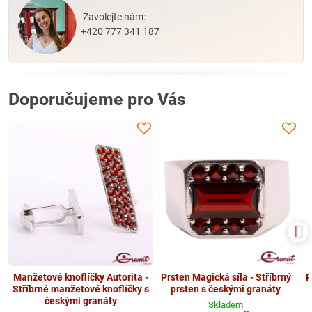
Zavolejte nám:
+420 777 341 187
Doporučujeme pro Vás
Manžetové knoflíčky Autorita -
Prsten Magická síla - Stříbrný
P
Stříbrné manžetové knoflíčky s
prsten s českými granáty
českými granáty
Skladem