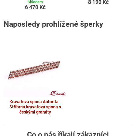
8 190 Kč
Skladem
6 470 Kč
Naposledy prohlížené šperky
Kravatová spona Autorita -
Stříbrná kravatová spona s
českými granáty
Co o nás říkají zákazníci