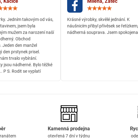
, Kačice
Milena, Žatec
Hodnocení:
Hodn
5
5
/
/
ky. Jedním takovým od vás,
Krásné výrobky, skvělé jednání. K
5
5
ltavinem, jsem byla
náušnicím přibyl přívěsek se řetízkem
ým mužem za narození naší
nádherná souprava. Jsem spokojena
ádherný. Obchod
. Jeden den manžel
ý den prstynek prisel.
ám trvalo vybírání.
y jsou nádherné. Bylo těžké
.. P S. Rodit se vyplatí
běr
Kamenná prodejna
Ryc
granátem
otevřená 7 dní v týdnu
ode