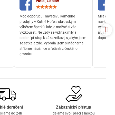
Nela, Čáslav
ocení:
Hodnocení:
5
/
Moc doporučuji návštěvu kamenné
Milá a och
5
,
prodejny v Kutné Hoře s obrovským
navíc jsem
.
výběrem šperků, kde je možné si vše
Vybrala js
vyzkoušet. Ne vždy se vidí tak milý a
a už je té
osobní přístup k zákazníkovi, s jakým jsem
doporučuji
se setkala zde. Vybrala jsem si nádherné
stříbrné náušnice a řetízek z českého
granátu.
hlé doručení
Zákaznický přístup
síláme do 24h
děláme svoji práci s láskou