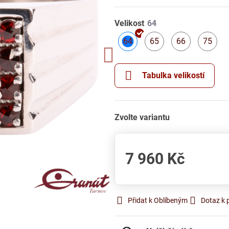
Velikost
64
65
66
75
Skladem
Skladem
Skladem
S
Tabulka velikostí
Zvolte variantu
7 960 Kč
Přidat k Oblíbeným
Dotaz k 