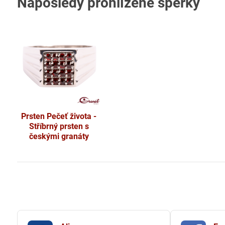
Naposledy prohlížené šperky
Prsten Pečeť života -
Stříbrný prsten s
českými granáty