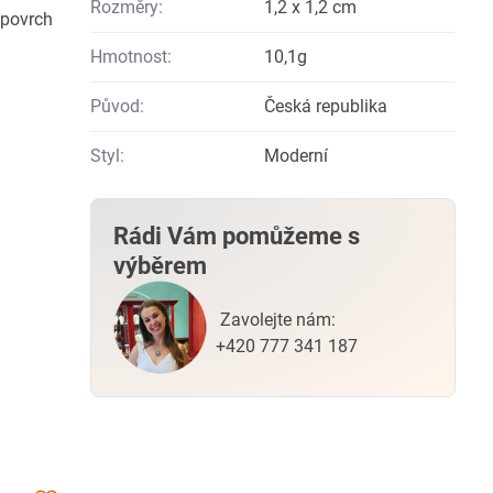
Rozměry:
1,2 x 1,2 cm
 povrch
Hmotnost:
10,1g
Původ:
Česká republika
Styl:
Moderní
Rádi Vám pomůžeme s
výběrem
Zavolejte nám:
+420 777 341 187