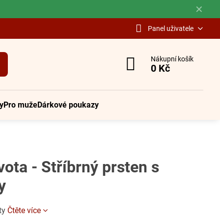
✕
Panel uživatele
Nákupní košík
0 Kč
y
Pro muže
Dárkové poukazy
vota - Stříbrný prsten s
y
áty
Čtěte více