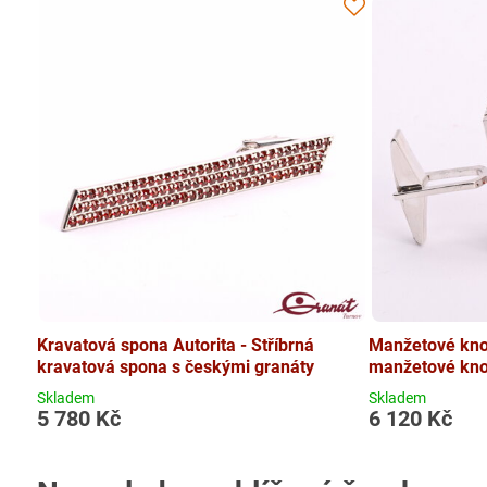
Kravatová spona Autorita - Stříbrná
Manžetové knof
kravatová spona s českými granáty
manžetové knof
Skladem
Skladem
5 780 Kč
6 120 Kč