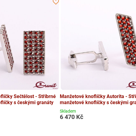
líčky Sečtělost - Stříbrné
Manžetové knoflíčky Autorita - Stř
líčky s českými granáty
manžetové knoflíčky s českými gr
Skladem
6 470 Kč