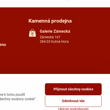
Kamenná prodejna
Galerie Zámecká
Zámecká 167
284 03 Kutná Hora
tenu
Přijmout všechny cookies
me k tomu použít
všechny soubory cookie“
Odmítnout vše
Ukázat podrobnosti