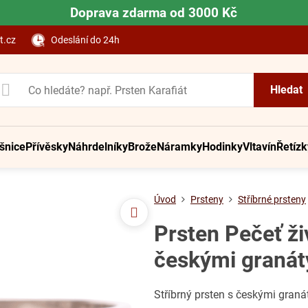
Doprava zdarma od 3000 Kč
t.cz
Odeslání do 24h
Hledat
šnice
Přívěsky
Náhrdelníky
Brože
Náramky
Hodinky
Vltavín
Řetízk
Úvod
Prsteny
Stříbrné prsteny
Prsten Pečeť ži
českými granát
Stříbrný prsten s českými gran