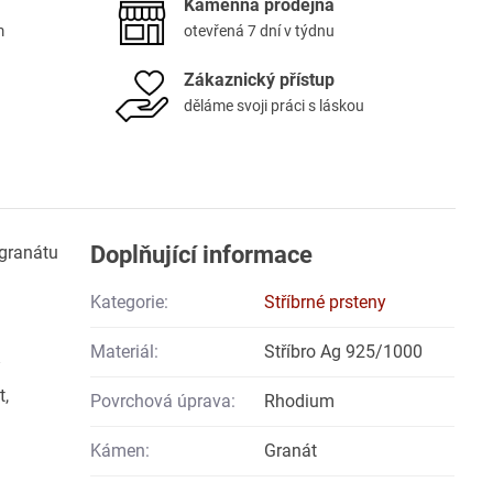
Kamenná prodejna
m
otevřená 7 dní v týdnu
Zákaznický přístup
děláme svoji práci s láskou
Doplňující informace
 granátu
Kategorie:
Stříbrné prsteny
Materiál:
Stříbro Ag 925/1000
t,
Povrchová úprava:
Rhodium
Kámen:
Granát