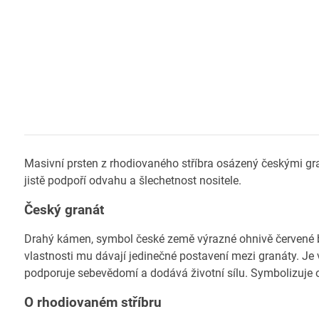
Masivní prsten z rhodiovaného stříbra osázený českými g
jistě podpoří odvahu a šlechetnost nositele.
Český granát
Drahý kámen, symbol české země výrazné ohnivě červené ba
vlastnosti mu dávají jedinečné postavení mezi granáty. Je 
podporuje sebevědomí a dodává životní sílu. Symbolizuje o
O rhodiovaném stříbru