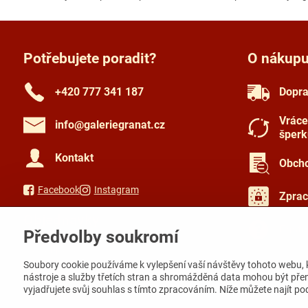
Potřebujete poradit?
O nákup
+420 777 341 187
Dopra
Vráce
info​@galeriegranat​.cz
šperk
Kontakt
Obcho
Facebook
Instagram
Zprac
Objednávky
Často
Předvolby soukromí
Stav objednávky
Soubory cookie používáme k vylepšení vaší návštěvy tohoto webu, 
nástroje a služby třetích stran a shromážděná data mohou být pře
vyjadřujete svůj souhlas s tímto zpracováním. Níže můžete najít p