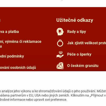
u
Užitečné odkazy
va a platba
Rady a tipy
ní, výměna či reklamace
Jak zjistit velikost prs
u
Péče o šperky
dní podmínky
O českém granátu
ování osobních údajů
 kladené otázky
k analýze jeho výkonu a ke shromažďování údajů o jeho používání. Může
nášena partnerům v EU, USA nebo jiných zemích. Kliknutím na „Přijmout 
odrobné informace nebo upravit své preference.
©
2026
Copyright
Předvolby soukromí
Zásady ochrany soukromí