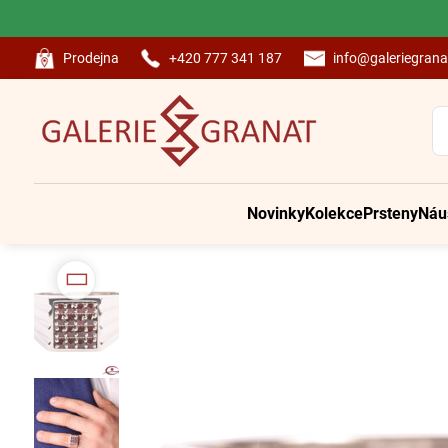
Prodejna
+420 777 341 187
info@galeriegrana
Novinky
Kolekce
Prsteny
Náu