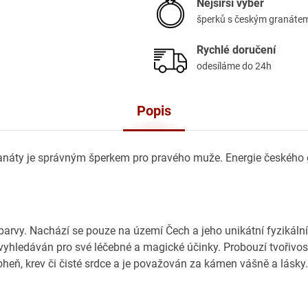
Nejširší výběr
šperků s českým granáte
Rychlé doručení
odesíláme do 24h
Popis
ranáty je správným šperkem pro pravého muže. Energie českého
rvy. Nachází se pouze na území Čech a jeho unikátní fyzikální
vyhledáván pro své léčebné a magické účinky. Probouzí tvořivos
heň, krev či čisté srdce a je považován za kámen vášně a lásky.