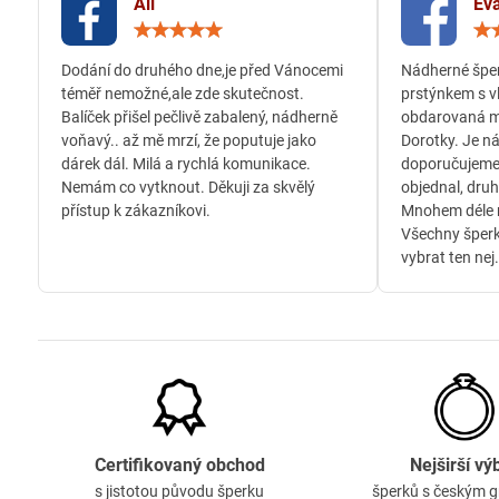
Ali
Eva
Hodnocení:
5
/
Dodání do druhého dne,je před Vánocemi
Nádherné šper
5
téměř nemožné,ale zde skutečnost.
prstýnkem s v
Balíček přišel pečlivě zabalený, nádherně
obdarovaná m
voňavý.. až mě mrzí, že poputuje jako
Dorotky. Je n
dárek dál. Milá a rychlá komunikace.
doporučujeme
Nemám co vytknout. Děkuji za skvělý
objednal, druh
přístup k zákazníkovi.
Mnohem déle n
Všechny šperk
vybrat ten nej.
Certifikovaný obchod
Nejširší vý
s jistotou původu šperku
šperků s českým 