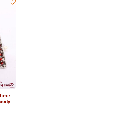
íbrné
anáty