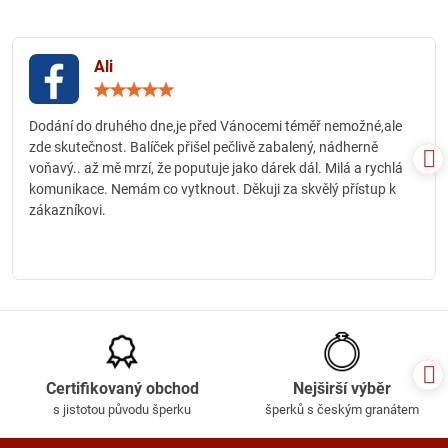
Ali
Hodnocení:
5
/
Dodání do druhého dne,je před Vánocemi téměř nemožné,ale
5
zde skutečnost. Balíček přišel pečlivě zabalený, nádherně
voňavý.. až mě mrzí, že poputuje jako dárek dál. Milá a rychlá
komunikace. Nemám co vytknout. Děkuji za skvělý přístup k
zákazníkovi.
Certifikovaný obchod
Nejširší výběr
s jistotou původu šperku
šperků s českým granátem