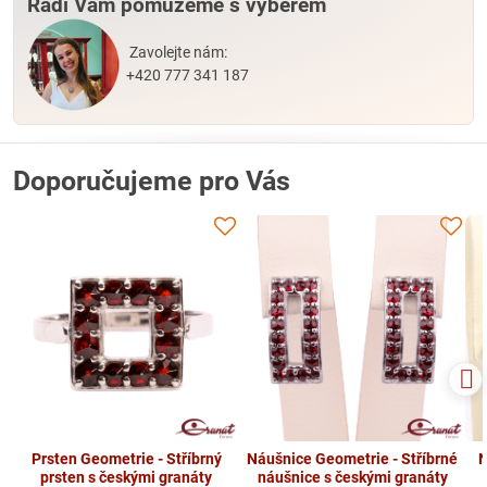
Rádi Vám pomůžeme s výběrem
Zavolejte nám:
+420 777 341 187
Doporučujeme pro Vás
Prsten Geometrie - Stříbrný
Náušnice Geometrie - Stříbrné
N
prsten s českými granáty
náušnice s českými granáty