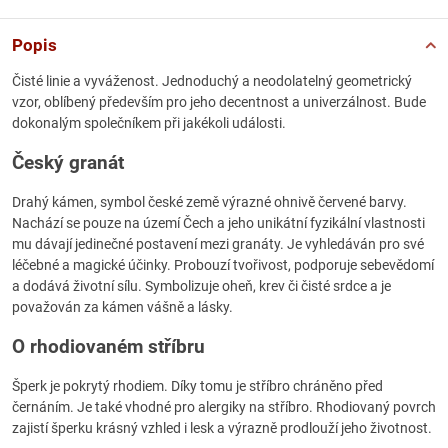
Popis
Čisté linie a vyváženost. Jednoduchý a neodolatelný geometrický
vzor, oblíbený především pro jeho decentnost a univerzálnost. Bude
dokonalým společníkem při jakékoli události.
Český granát
Drahý kámen, symbol české země výrazné ohnivě červené barvy.
Nachází se pouze na území Čech a jeho unikátní fyzikální vlastnosti
mu dávají jedinečné postavení mezi granáty. Je vyhledáván pro své
léčebné a magické účinky. Probouzí tvořivost, podporuje sebevědomí
a dodává životní sílu. Symbolizuje oheň, krev či čisté srdce a je
považován za kámen vášně a lásky.
O rhodiovaném stříbru
Šperk je pokrytý rhodiem. Díky tomu je stříbro chráněno před
černáním. Je také vhodné pro alergiky na stříbro. Rhodiovaný povrch
zajistí šperku krásný vzhled i lesk a výrazně prodlouží jeho životnost.