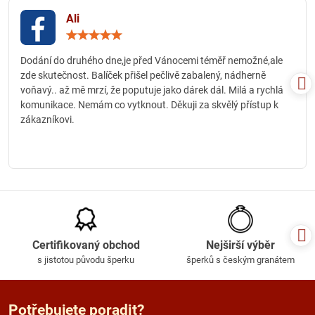
Ali
Hodnocení:
5
/
Dodání do druhého dne,je před Vánocemi téměř nemožné,ale
5
zde skutečnost. Balíček přišel pečlivě zabalený, nádherně
voňavý.. až mě mrzí, že poputuje jako dárek dál. Milá a rychlá
komunikace. Nemám co vytknout. Děkuji za skvělý přístup k
zákazníkovi.
Certifikovaný obchod
Nejširší výběr
s jistotou původu šperku
šperků s českým granátem
Potřebujete poradit?