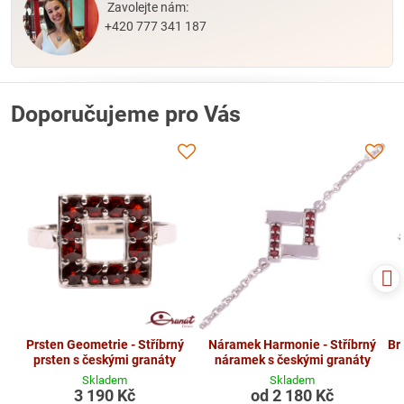
Zavolejte nám:
+420 777 341 187
Doporučujeme pro Vás
Prsten Geometrie - Stříbrný
Náramek Harmonie - Stříbrný
Br
prsten s českými granáty
náramek s českými granáty
Skladem
Skladem
3 190 Kč
od 2 180 Kč