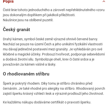
Popis
Čisté linie tohoto jednoduchého a zároveň nepřehlédnutelného vzoru
jsou dokonalým doplňkem při jakékoli příležitosti.
Náušnice jsou na oblíbené puzetě.
Český granát
Drahý kámen, symbol české země výrazné ohnivě červené barvy.
Nachází se pouze na území Čech a jeho unikátní fyzikální vlastnosti
mu dávají jedinečné postavení mezi granáty. Je vyhledáván pro své
léčebné a magické účinky. Probouzí tvořivost, podporuje sebevědomí
a dodává životní sílu. Symbolizuje oheň, krev či čisté srdce a je
považován za kámen vášně a lásky.
O rhodiovaném stříbru
Šperk je pokrytý rhodiem. Díky tomu je stříbro chráněno před
černáním. Je také vhodné pro alergiky na stříbro. Rhodiovaný povrch
zajistí šperku krásný vzhled i lesk a výrazně prodlouží jeho životnost.
Ke každému nákupu dodáváme certifikát o pravosti šperku.