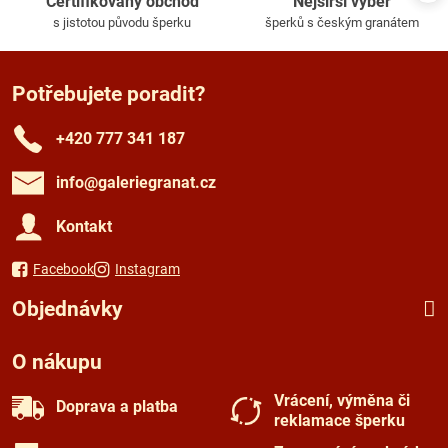
Certifikovaný obchod
Nejširší výběr
s jistotou původu šperku
šperků s českým granátem
Potřebujete poradit?
+420 777 341 187
info​@galeriegranat​.cz
Kontakt
Facebook
Instagram
Objednávky
O nákupu
Vrácení, výměna či
Doprava a platba
reklamace šperku