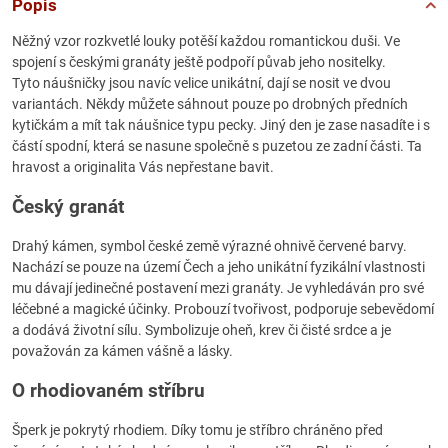
Popis
Něžný vzor rozkvetlé louky potěší každou romantickou duši. Ve
spojení s českými granáty ještě podpoří půvab jeho nositelky.
Tyto náušničky jsou navíc velice unikátní, dají se nosit ve dvou
variantách. Někdy můžete sáhnout pouze po drobných předních
kytičkám a mít tak náušnice typu pecky. Jiný den je zase nasadíte i s
částí spodní, která se nasune společně s puzetou ze zadní části. Ta
hravost a originalita Vás nepřestane bavit.
Český granát
Drahý kámen, symbol české země výrazné ohnivě červené barvy.
Nachází se pouze na území Čech a jeho unikátní fyzikální vlastnosti
mu dávají jedinečné postavení mezi granáty. Je vyhledáván pro své
léčebné a magické účinky. Probouzí tvořivost, podporuje sebevědomí
a dodává životní sílu. Symbolizuje oheň, krev či čisté srdce a je
považován za kámen vášně a lásky.
O rhodiovaném stříbru
Šperk je pokrytý rhodiem. Díky tomu je stříbro chráněno před