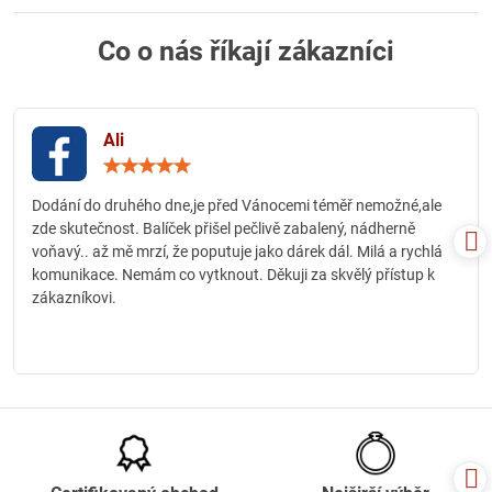
Co o nás říkají zákazníci
Ali
Hodnocení:
5
/
Dodání do druhého dne,je před Vánocemi téměř nemožné,ale
5
zde skutečnost. Balíček přišel pečlivě zabalený, nádherně
voňavý.. až mě mrzí, že poputuje jako dárek dál. Milá a rychlá
komunikace. Nemám co vytknout. Děkuji za skvělý přístup k
zákazníkovi.