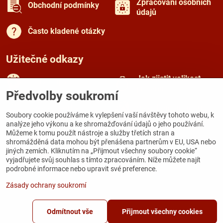
Zpracování osobních
Obchodní podmínky
údajů
Často kladené otázky
Užitečné odkazy
Jak zjistit velikost
Rady a tipy
prstenu
Předvolby soukromí
Péče o šperky
O českém granátu
Soubory cookie používáme k vylepšení vaší návštěvy tohoto webu, k
analýze jeho výkonu a ke shromažďování údajů o jeho používání.
Můžeme k tomu použít nástroje a služby třetích stran a
Kamenná prodejna
shromážděná data mohou být přenášena partnerům v EU, USA nebo
jiných zemích. Kliknutím na „Přijmout všechny soubory cookie“
Galerie Zámecká
vyjadřujete svůj souhlas s tímto zpracováním. Níže můžete najít
Zámecká 167
podrobné informace nebo upravit své preference.
284 03 Kutná Hora
Zásady ochrany soukromí
Odmítnout vše
Přijmout všechny cookies
©
2026
Copyright
Předvolby soukromí
Zásady ochrany soukromí