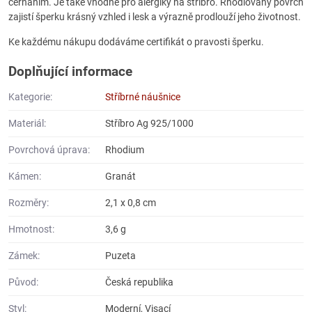
černáním. Je také vhodné pro alergiky na stříbro. Rhodiovaný povrch
zajistí šperku krásný vzhled i lesk a výrazně prodlouží jeho životnost.
Ke každému nákupu dodáváme certifikát o pravosti šperku.
Doplňující informace
Kategorie:
Stříbrné náušnice
Materiál:
Stříbro Ag 925/1000
Povrchová úprava:
Rhodium
Kámen:
Granát
Rozměry:
2,1 x 0,8 cm
Hmotnost:
3,6 g
Zámek:
Puzeta
Původ:
Česká republika
Styl:
Moderní, Visací