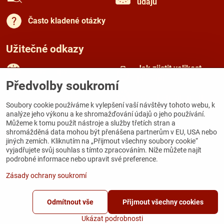
údajů
Často kladené otázky
Užitečné odkazy
Jak zjistit velikost
Rady a tipy
prstenu
Předvolby soukromí
Péče o šperky
O českém granátu
Soubory cookie používáme k vylepšení vaší návštěvy tohoto webu, k
analýze jeho výkonu a ke shromažďování údajů o jeho používání.
Můžeme k tomu použít nástroje a služby třetích stran a
Kamenná prodejna
shromážděná data mohou být přenášena partnerům v EU, USA nebo
jiných zemích. Kliknutím na „Přijmout všechny soubory cookie“
Galerie Zámecká
vyjadřujete svůj souhlas s tímto zpracováním. Níže můžete najít
Zámecká 167
podrobné informace nebo upravit své preference.
284 03 Kutná Hora
Zásady ochrany soukromí
Odmítnout vše
Přijmout všechny cookies
©
2026
Copyright
Předvolby soukromí
Zásady ochrany soukromí
Ukázat podrobnosti
Vytvořeno systémem:
ByznysWeb.cz