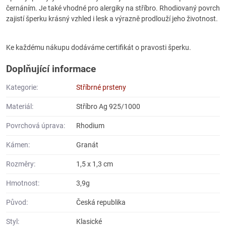
černáním. Je také vhodné pro alergiky na stříbro. Rhodiovaný povrch
zajistí šperku krásný vzhled i lesk a výrazně prodlouží jeho životnost.
Ke každému nákupu dodáváme certifikát o pravosti šperku.
Doplňující informace
Kategorie:
Stříbrné prsteny
Materiál:
Stříbro Ag 925/1000
Povrchová úprava:
Rhodium
Kámen:
Granát
Rozměry:
1,5 x 1,3 cm
Hmotnost:
3,9g
Původ:
Česká republika
Styl:
Klasické