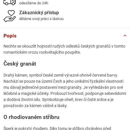
odesíláme do 24h
Zákaznický přístup
děláme svoji práci s láskou
Popis
Nechte se okouzlit hojností rudých odlesků českých granátů v tomto
romantickém vrozu rozkvétajícího poupěte.
Český granát
Drahý kámen, symbol české země výrazné ohnivě červené barvy.
Nachází se pouze na území Čech a jeho unikátní fyzikální vlastnosti
mu dávají jedinečné postavení mezi granáty. Je vyhledáván pro své
léčebné a magické účinky. Probouzí tvořivost, podporuje sebevědomí
a dodává životní sílu. Symbolizuje oheň, krev či čisté srdce a je
považován za kámen vášně a lásky.
O rhodiovaném stříbru
Šperk je pokrytý rhodiem. Díky tomu je stříbro chráněno před