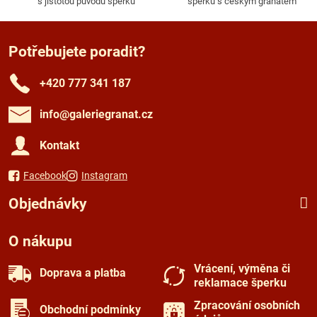
s jistotou původu šperku
šperků s českým granátem
Potřebujete poradit?
+420 777 341 187
info​@galeriegranat​.cz
Kontakt
Facebook
Instagram
Objednávky
O nákupu
Vrácení, výměna či
Doprava a platba
reklamace šperku
Zpracování osobních
Obchodní podmínky