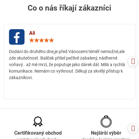
Co o nás říkají zákazníci
Ali
Hodnocení:
5
/
Dodání do druhého dne,je před Vánocemi téměř nemožné,ale
5
zde skutečnost. Balíček přišel pečlivě zabalený, nádherně
voňavý.. až mě mrzí, že poputuje jako dárek dál. Milá a rychlá
komunikace. Nemám co vytknout. Děkuji za skvělý přístup k
zákazníkovi.
Certifikovaný obchod
Nejširší výběr