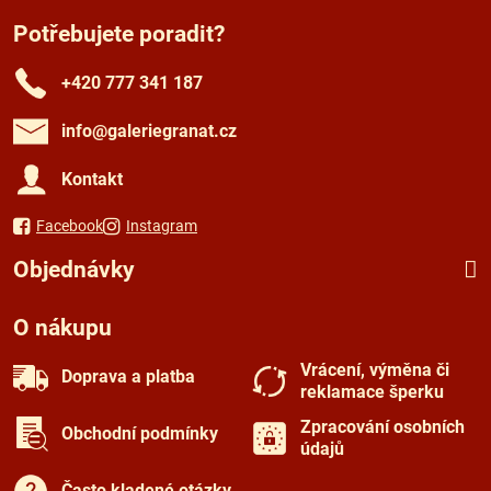
Potřebujete poradit?
+420 777 341 187
info​@galeriegranat​.cz
Kontakt
Facebook
Instagram
Objednávky
O nákupu
Vrácení, výměna či
Doprava a platba
reklamace šperku
Zpracování osobních
Obchodní podmínky
údajů
Často kladené otázky