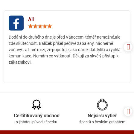
Ali
Hodnocení:
5
/
Dodání do druhého dne,je před Vánocemi téměř nemožné,ale
5
zde skutečnost. Balíček přišel pečlivě zabalený, nádherně
voňavý.. až mě mrzí, že poputuje jako dárek dál. Milá a rychlá
komunikace. Nemám co vytknout. Děkuji za skvělý přístup k
zákazníkovi.
Certifikovaný obchod
Nejširší výběr
s jistotou původu šperku
šperků s českým granátem