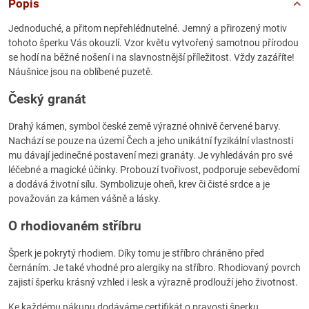
Popis
Jednoduché, a přitom nepřehlédnutelné. Jemný a přirozený motiv
tohoto šperku Vás okouzlí. Vzor květu vytvořený samotnou přírodou
se hodí na běžné nošení i na slavnostnější příležitost. Vždy zazáříte!
Náušnice jsou na oblíbené puzetě.
Český granát
Drahý kámen, symbol české země výrazné ohnivě červené barvy.
Nachází se pouze na území Čech a jeho unikátní fyzikální vlastnosti
mu dávají jedinečné postavení mezi granáty. Je vyhledáván pro své
léčebné a magické účinky. Probouzí tvořivost, podporuje sebevědomí
a dodává životní sílu. Symbolizuje oheň, krev či čisté srdce a je
považován za kámen vášně a lásky.
O rhodiovaném stříbru
Šperk je pokrytý rhodiem. Díky tomu je stříbro chráněno před
černáním. Je také vhodné pro alergiky na stříbro. Rhodiovaný povrch
zajistí šperku krásný vzhled i lesk a výrazně prodlouží jeho životnost.
Ke každému nákupu dodáváme certifikát o pravosti šperku.