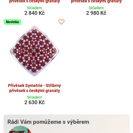
přívěsek s českými granáty
přívěsek s českými granáty
Skladem
Skladem
2 840 Kč
2 980 Kč
Novinka
Přívěsek Symetrie - Stříbrný
přívěsek s českými granáty
Skladem
2 630 Kč
Rádi Vám pomůžeme s výběrem