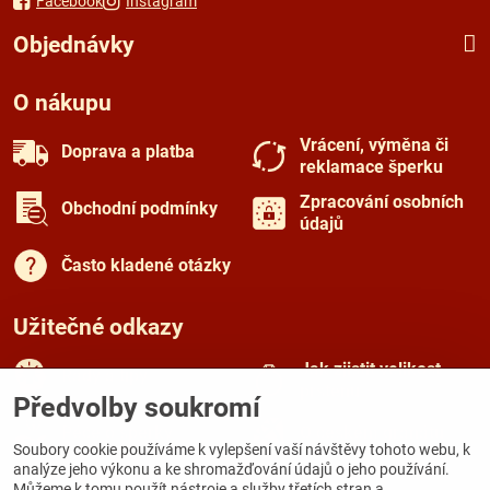
Facebook
Instagram
Objednávky
O nákupu
Vrácení, výměna či
Doprava a platba
reklamace šperku
Zpracování osobních
Obchodní podmínky
údajů
Často kladené otázky
Užitečné odkazy
Jak zjistit velikost
Rady a tipy
prstenu
Předvolby soukromí
Péče o šperky
O českém granátu
Soubory cookie používáme k vylepšení vaší návštěvy tohoto webu, k
analýze jeho výkonu a ke shromažďování údajů o jeho používání.
Můžeme k tomu použít nástroje a služby třetích stran a