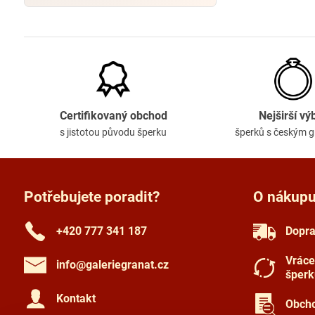
Certifikovaný obchod
Nejširší vý
s jistotou původu šperku
šperků s českým 
Potřebujete poradit?
O nákup
+420 777 341 187
Dopra
Vráce
info​@galeriegranat​.cz
šperk
Kontakt
Obcho