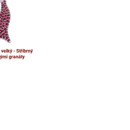
velký - Stříbrný
kými granáty