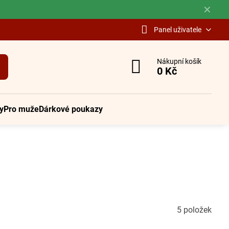
✕
Panel uživatele
Nákupní košík
0 Kč
y
Pro muže
Dárkové poukazy
5
položek