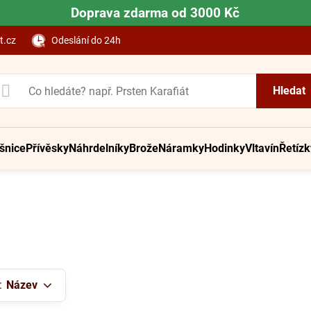
Doprava zdarma od 3000 Kč
t.cz
Odeslání do 24h
Hledat
šnice
Přívěsky
Náhrdelníky
Brože
Náramky
Hodinky
Vltavín
Řetízk
:
Název