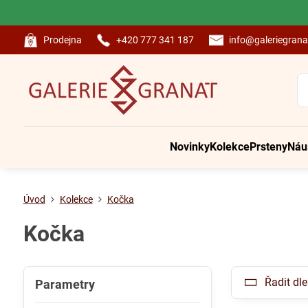
Prodejna
+420 777 341 187
info@galeriegrana
Novinky
Kolekce
Prsteny
Náu
Úvod
Kolekce
Kočka
Kočka
Řadit dle
Parametry