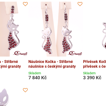
 - Stříbrné
Náušnice Kočka - Stříbrné
Přívěsek Kočk
kými granáty
náušnice s českými granáty
přívěsek s č
Skladem
Skladem
7 840 Kč
3 390 Kč