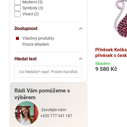
Moderní (5)
Symboly (3)
Visací (2)
Dostupnost
Všechny produkty
Pouze skladem
Přívěsek Kočka 
přívěsek s čes
Hledat text
Skladem
9 580 Kč
Prohledat
výsledky
filtru
fulltextem
Rádi Vám pomůžeme s
výběrem
Zavolejte nám:
+420 777 341 187