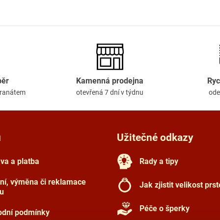
běr
Kamenná prodejna
Ryc
granátem
otevřená 7 dní v týdnu
ode
u
Užitečné odkazy
va a platba
Rady a tipy
ní, výměna či reklamace
Jak zjistit velikost prs
u
Péče o šperky
dní podmínky