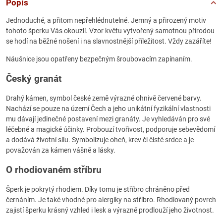
Popis
Jednoduché, a přitom nepřehlédnutelné. Jemný a přirozený motiv
tohoto šperku Vás okouzlí. Vzor květu vytvořený samotnou přírodou
se hodí na běžné nošení i na slavnostnější příležitost. Vždy zazáříte!
Náušnice jsou opatřeny bezpečným šroubovacím zapínaním.
Český granát
Drahý kámen, symbol české země výrazné ohnivě červené barvy.
Nachází se pouze na území Čech a jeho unikátní fyzikální vlastnosti
mu dávají jedinečné postavení mezi granáty. Je vyhledáván pro své
léčebné a magické účinky. Probouzí tvořivost, podporuje sebevědomí
a dodává životní sílu. Symbolizuje oheň, krev či čisté srdce a je
považován za kámen vášně a lásky.
O rhodiovaném stříbru
Šperk je pokrytý rhodiem. Díky tomu je stříbro chráněno před
černáním. Je také vhodné pro alergiky na stříbro. Rhodiovaný povrch
zajistí šperku krásný vzhled i lesk a výrazně prodlouží jeho životnost.