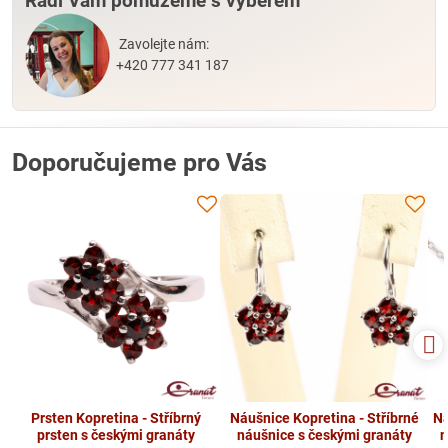
Rádi Vám pomůžeme s výběrem
Zavolejte nám:
+420 777 341 187
Doporučujeme pro Vás
Prsten Kopretina - Stříbrný
Náušnice Kopretina - Stříbrné
Ná
prsten s českými granáty
náušnice s českými granáty
n