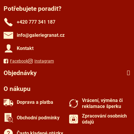
Potřebujete poradit?
+420 777 341 187
info​@galeriegranat​.cz
Kontakt
Facebook
Instagram
Objednávky
O nákupu
Vrácení, výměna či
Doprava a platba
reklamace šperku
Zpracování osobních
Obchodní podmínky
údajů
Často kladené otázky