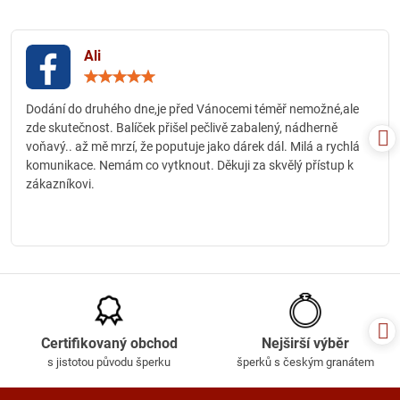
Ali
Hodnocení:
5
/
Dodání do druhého dne,je před Vánocemi téměř nemožné,ale
5
zde skutečnost. Balíček přišel pečlivě zabalený, nádherně
voňavý.. až mě mrzí, že poputuje jako dárek dál. Milá a rychlá
komunikace. Nemám co vytknout. Děkuji za skvělý přístup k
zákazníkovi.
Certifikovaný obchod
Nejširší výběr
s jistotou původu šperku
šperků s českým granátem