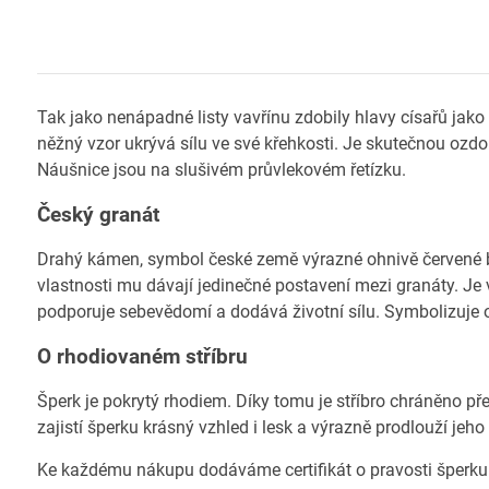
Tak jako nenápadné listy vavřínu zdobily hlavy císařů jako
něžný vzor ukrývá sílu ve své křehkosti. Je skutečnou oz
Náušnice jsou na slušivém průvlekovém řetízku.
Český granát
Drahý kámen, symbol české země výrazné ohnivě červené ba
vlastnosti mu dávají jedinečné postavení mezi granáty. Je 
podporuje sebevědomí a dodává životní sílu. Symbolizuje o
O rhodiovaném stříbru
Šperk je pokrytý rhodiem. Díky tomu je stříbro chráněno př
zajistí šperku krásný vzhled i lesk a výrazně prodlouží jeho
Ke každému nákupu dodáváme certifikát o pravosti šperku