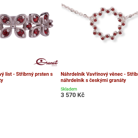
ý list - Stříbrný prsten s
Náhrdelník Vavřínový věnec - Stříb
ty
náhrdelník s českými granáty
Skladem
3 570 Kč