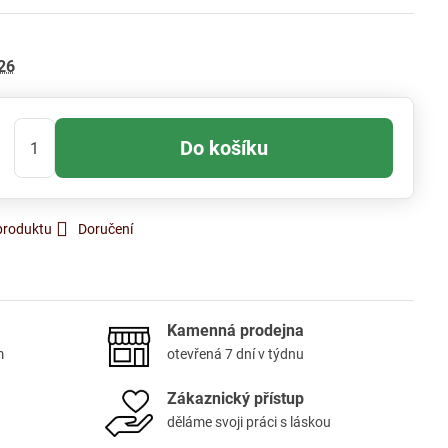
26
Do košíku
produktu
Doručení
Kamenná prodejna
m
otevřená 7 dní v týdnu
Zákaznický přístup
děláme svoji práci s láskou