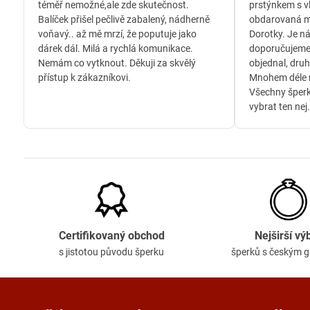
téměř nemožné,ale zde skutečnost.
prstýnkem s v
Balíček přišel pečlivě zabalený, nádherně
obdarovaná m
voňavý.. až mě mrzí, že poputuje jako
Dorotky. Je n
dárek dál. Milá a rychlá komunikace.
doporučujeme
Nemám co vytknout. Děkuji za skvělý
objednal, druh
přístup k zákazníkovi.
Mnohem déle n
Všechny šperk
vybrat ten nej.
Certifikovaný obchod
Nejširší vý
s jistotou původu šperku
šperků s českým 