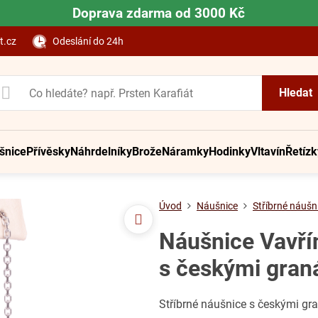
Doprava zdarma od 3000 Kč
t.cz
Odeslání do 24h
Hledat
šnice
Přívěsky
Náhrdelníky
Brože
Náramky
Hodinky
Vltavín
Řetízk
Úvod
Náušnice
Stříbrné náušn
Náušnice Vavřín
s českými gran
Stříbrné náušnice s českými gr