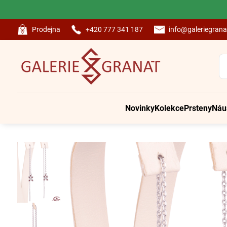
Prodejna
+420 777 341 187
info@galeriegrana
Novinky
Kolekce
Prsteny
Náu