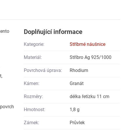
Doplňující informace
tento
Kategorie:
Stříbrné náušnice
Materiál:
Stříbro Ag 925/1000
Povrchová úprava:
Rhodium
t,
Kámen:
Granát
Rozměry:
délka řetízku 11 cm
 povrch
Hmotnost:
1,8 g
Zámek:
Průvlek