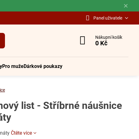
✕
Panel uživatele
Nákupní košík
0 Kč
y
Pro muže
Dárkové poukazy
ice
ový list - Stříbrné náušnice
áty
anáty
Čtěte více