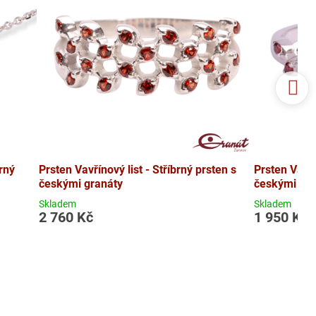
rný
Prsten Vavřínový list - Stříbrný prsten s
Prsten Vavří
českými granáty
českými gra
Skladem
Skladem
2 760 Kč
1 950 Kč