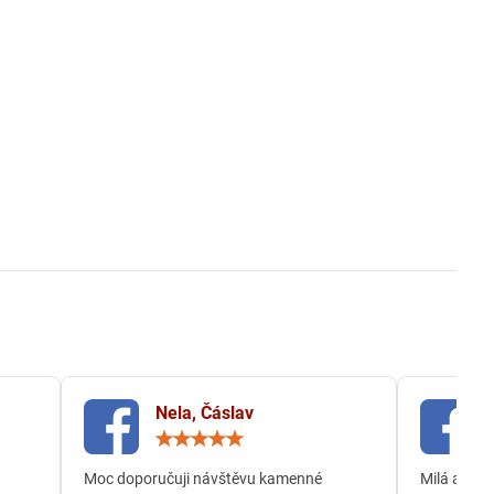
Nela, Čáslav
ocení:
Hodnocení:
5
/
Moc doporučuji návštěvu kamenné
Milá a och
5