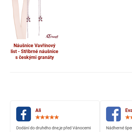
Náušnice Vavřínový
list - Stříbrné náušnice
s českými granáty
Ali
Eva
Hodnocení:
5
/
Dodání do druhého dne,je před Vánocemi
Nádherné šper
5