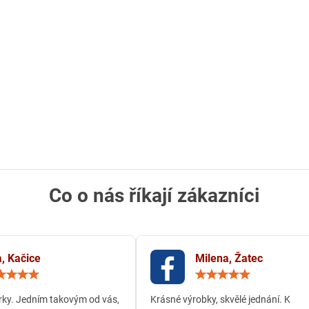
Co o nás říkají zákazníci
, Kačice
Milena, Žatec
Hodnocení:
Hodn
5
5
/
/
ky. Jedním takovým od vás,
Krásné výrobky, skvělé jednání. K
5
5