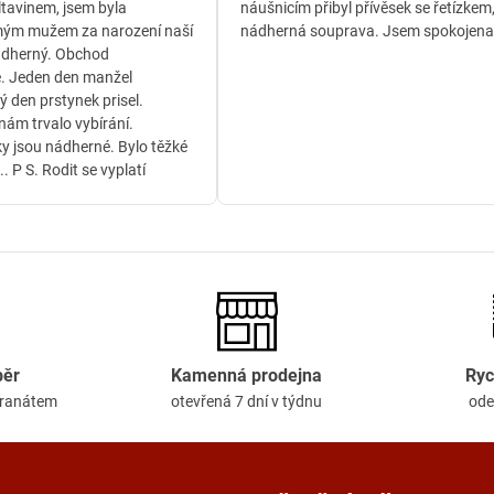
ltavinem, jsem byla
náušnicím přibyl přívěsek se řetízkem
ým mužem za narození naší
nádherná souprava. Jsem spokojena
ádherný. Obchod
. Jeden den manžel
ý den prstynek prisel.
ám trvalo vybírání.
y jsou nádherné. Bylo těžké
.. P S. Rodit se vyplatí
běr
Kamenná prodejna
Ryc
granátem
otevřená 7 dní v týdnu
ode