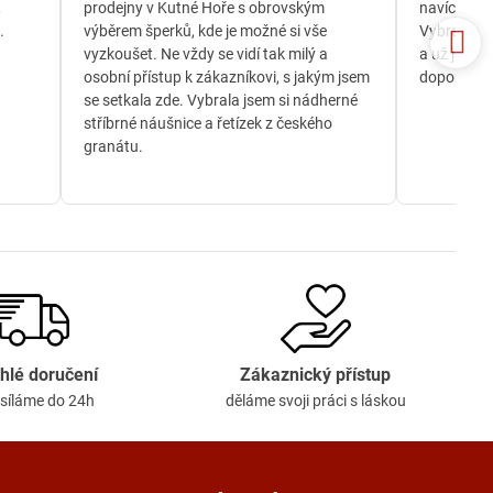
,
prodejny v Kutné Hoře s obrovským
navíc jsem
.
výběrem šperků, kde je možné si vše
Vybrala js
vyzkoušet. Ne vždy se vidí tak milý a
a už je té
osobní přístup k zákazníkovi, s jakým jsem
doporučuji
se setkala zde. Vybrala jsem si nádherné
stříbrné náušnice a řetízek z českého
granátu.
hlé doručení
Zákaznický přístup
síláme do 24h
děláme svoji práci s láskou