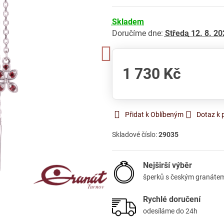
Skladem
Doručíme dne:
Středa
12. 8. 20
1 730 Kč
Přidat k Oblíbeným
Dotaz k 
Skladové číslo:
29035
Nejširší výběr
šperků s českým granáte
Rychlé doručení
odesíláme do 24h