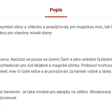
Popis
 symbol slávy a vítězství a propůjčovaly jim magickou moc, tak 
dobou pro všechny mladé dámy.
rvy. Nachází se pouze na území Čech a jeho unikátní fyzikální
vyhledáván pro své léčebné a magické účinky. Probouzí tvořivos
heň, krev či čisté srdce a je považován za kámen vášně a lásky.
ed černáním. Je také vhodné pro alergiky na stříbro. Rhodiovaný
 životnost.
.