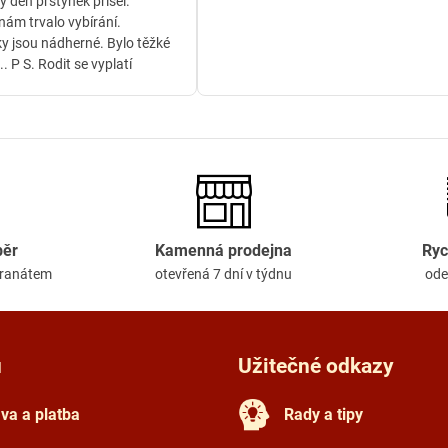
ý den prstynek prisel.
ám trvalo vybírání.
y jsou nádherné. Bylo těžké
.. P S. Rodit se vyplatí
běr
Kamenná prodejna
Ryc
granátem
otevřená 7 dní v týdnu
ode
u
Užitečné odkazy
va a platba
Rady a tipy