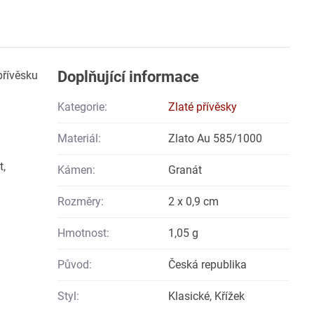
Doplňující informace
přívěsku
Kategorie:
Zlaté přívěsky
Materiál:
Zlato Au 585/1000
t,
Kámen:
Granát
Rozměry:
2 x 0,9 cm
Hmotnost:
1,05 g
Původ:
Česká republika
Styl:
Klasické, Křížek