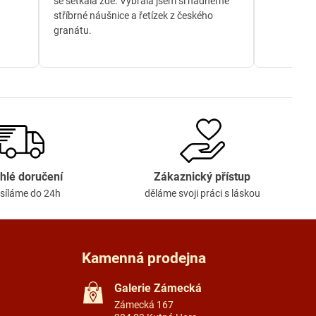
se setkala zde. Vybrala jsem si nádherné
stříbrné náušnice a řetízek z českého
granátu.
hlé doručení
Zákaznický přístup
síláme do 24h
děláme svoji práci s láskou
Kamenná prodejna
Galerie Zámecká
Zámecká 167