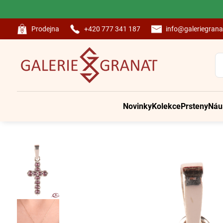
Prodejna
+420 777 341 187
info@galeriegrana
Novinky
Kolekce
Prsteny
Náu