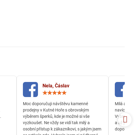
Nela, Čáslav
ocení:
Hodnocení:
5
/
Moc doporučuji návštěvu kamenné
Milá a och
5
,
prodejny v Kutné Hoře s obrovským
navíc jsem
.
výběrem šperků, kde je možné si vše
Vybrala js
vyzkoušet. Ne vždy se vidí tak milý a
a už je té
osobní přístup k zákazníkovi, s jakým jsem
doporučuji