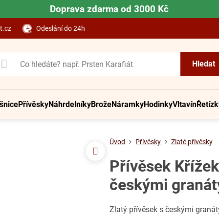
Doprava zdarma od 3000 Kč
t.cz
Odeslání do 24h
Hledat
šnice
Přívěsky
Náhrdelníky
Brože
Náramky
Hodinky
Vltavín
Řetízk
Úvod
Přívěsky
Zlaté přívěsky
Přívěsek Křížek
českými granát
Zlatý přívěsek s českými graná