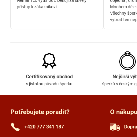
Nemám co vytknout. Děkuji za skvělý
objednal, druh
přístup k zákazníkovi.
Mnohem déle n
Všechny šperk
vybrat ten nej.
Certifikovaný obchod
Nejširší vý
s jistotou původu šperku
šperků s českým 
Potřebujete poradit?
O nákup
+420 777 341 187
Dopra