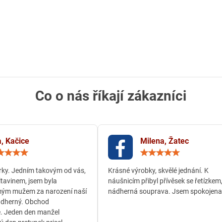
Co o nás říkají zákazníci
, Kačice
Milena, Žatec
Hodnocení:
Hodn
5
5
/
/
ky. Jedním takovým od vás,
Krásné výrobky, skvělé jednání. K
5
5
ltavinem, jsem byla
náušnicím přibyl přívěsek se řetízkem
ým mužem za narození naší
nádherná souprava. Jsem spokojena
ádherný. Obchod
. Jeden den manžel