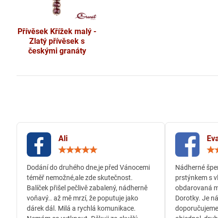
Přívěsek Křížek malý -
Zlatý přívěsek s
českými granáty
Ali
Eva
Hodnocení:
5
/
Dodání do druhého dne,je před Vánocemi
Nádherné šper
5
téměř nemožné,ale zde skutečnost.
prstýnkem s v
Balíček přišel pečlivě zabalený, nádherně
obdarovaná m
voňavý.. až mě mrzí, že poputuje jako
Dorotky. Je n
dárek dál. Milá a rychlá komunikace.
doporučujeme