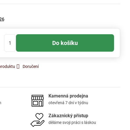
26
Do košíku
produktu
Doručení
Kamenná prodejna
m
otevřená 7 dní v týdnu
Zákaznický přístup
děláme svoji práci s láskou