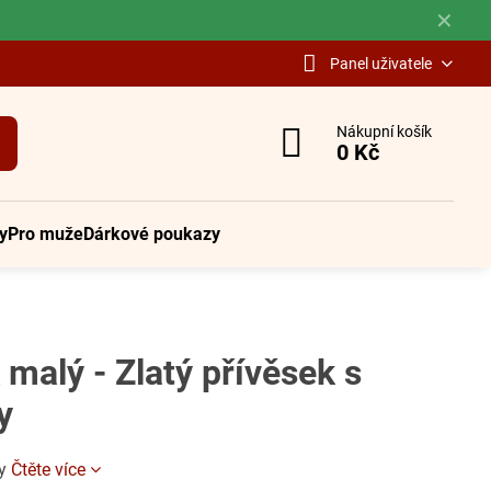
✕
Panel uživatele
Nákupní košík
0 Kč
y
Pro muže
Dárkové poukazy
 malý - Zlatý přívěsek s
y
ty
Čtěte více