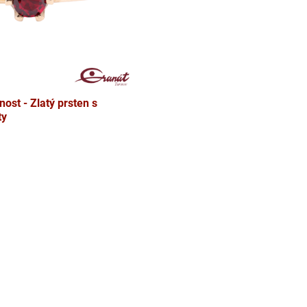
ost - Zlatý prsten s
ty