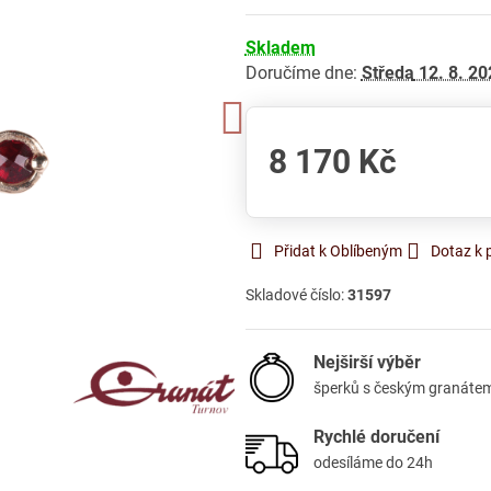
Skladem
Doručíme dne:
Středa
12. 8. 20
8 170 Kč
Přidat k Oblíbeným
Dotaz k 
Skladové číslo:
31597
Nejširší výběr
šperků s českým granáte
Rychlé doručení
odesíláme do 24h