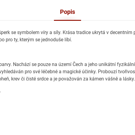
Popis
perk se symbolem víry a síly. Krása tradice ukrytá v decentním 
o pro ty, kterým se jednoduše líbí.
rvy. Nachází se pouze na území Čech a jeho unikátní fyzikální
vyhledáván pro své léčebné a magické účinky. Probouzí tvořivos
heň, krev či čisté srdce a je považován za kámen vášně a lásky.
.