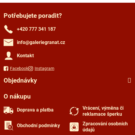
Potřebujete poradit?
+420 777 341 187
info​@galeriegranat​.cz
Kontakt
Facebook
Instagram
Objednávky
O nákupu
Vrácení, výměna či
Doprava a platba
reklamace šperku
Zpracování osobních
Obchodní podmínky
údajů