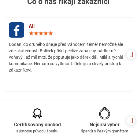
Co o nás říkají zákazníci
Ali
Hodnocení:
5
/
Dodání do druhého dne,je před Vánocemi téměř nemožné,ale
5
zde skutečnost. Balíček přišel pečlivě zabalený, nádherně
voňavý.. až mě mrzí, že poputuje jako dárek dál. Milá a rychlá
komunikace. Nemám co vytknout. Děkuji za skvělý přístup k
zákazníkovi.
Certifikovaný obchod
Nejširší výběr
s jistotou původu šperku
šperků s českým granátem