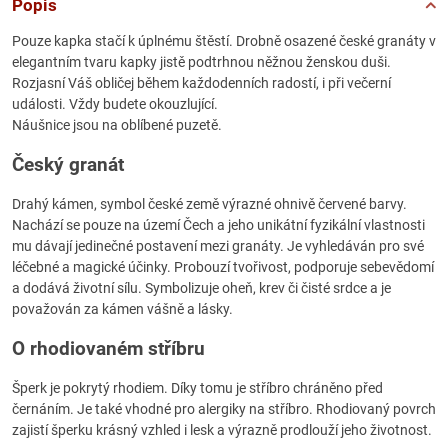
Popis
Pouze kapka stačí k úplnému štěstí. Drobně osazené české granáty v
elegantním tvaru kapky jistě podtrhnou něžnou ženskou duši.
Rozjasní Váš obličej během každodenních radostí, i při večerní
události. Vždy budete okouzlující.
Náušnice jsou na oblíbené puzetě.
Český granát
Drahý kámen, symbol české země výrazné ohnivě červené barvy.
Nachází se pouze na území Čech a jeho unikátní fyzikální vlastnosti
mu dávají jedinečné postavení mezi granáty. Je vyhledáván pro své
léčebné a magické účinky. Probouzí tvořivost, podporuje sebevědomí
a dodává životní sílu. Symbolizuje oheň, krev či čisté srdce a je
považován za kámen vášně a lásky.
O rhodiovaném stříbru
Šperk je pokrytý rhodiem. Díky tomu je stříbro chráněno před
černáním. Je také vhodné pro alergiky na stříbro. Rhodiovaný povrch
zajistí šperku krásný vzhled i lesk a výrazně prodlouží jeho životnost.