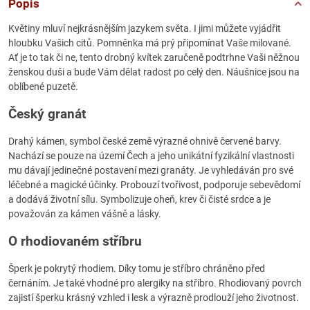
Popis
Květiny mluví nejkrásnějším jazykem světa. I jimi můžete vyjádřit
hloubku Vašich citů. Pomněnka má prý připomínat Vaše milované.
Ať je to tak či ne, tento drobný kvítek zaručeně podtrhne Vaši něžnou
ženskou duši a bude Vám dělat radost po celý den. Náušnice jsou na
oblíbené puzetě.
Český granát
Drahý kámen, symbol české země výrazné ohnivě červené barvy.
Nachází se pouze na území Čech a jeho unikátní fyzikální vlastnosti
mu dávají jedinečné postavení mezi granáty. Je vyhledáván pro své
léčebné a magické účinky. Probouzí tvořivost, podporuje sebevědomí
a dodává životní sílu. Symbolizuje oheň, krev či čisté srdce a je
považován za kámen vášně a lásky.
O rhodiovaném stříbru
Šperk je pokrytý rhodiem. Díky tomu je stříbro chráněno před
černáním. Je také vhodné pro alergiky na stříbro. Rhodiovaný povrch
zajistí šperku krásný vzhled i lesk a výrazně prodlouží jeho životnost.