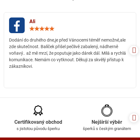
Ali
Hodnocení:
5
/
Dodání do druhého dne,je před Vánocemi téměř nemožné,ale
5
zde skutečnost. Balíček přišel pečlivě zabalený, nádherně
voňavý.. až mě mrzí, že poputuje jako dárek dál. Milá a rychlá
komunikace. Nemám co vytknout. Děkuji za skvělý přístup k
zákazníkovi.
Certifikovaný obchod
Nejširší výběr
s jistotou původu šperku
šperků s českým granátem