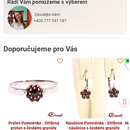
Rádi Vám pomůžeme s výběrem
Zavolejte nám:
+420 777 341 187
Doporučujeme pro Vás
N
Prsten Pomněnka - Stříbrný
Náušnice Pomněnka - Stříbrné
Ná
prsten s českými granáty
náušnice s českými granáty
n