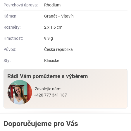
Povrchová úprava:
Rhodium
Kámen:
Granát + Vltavín
Rozměry:
2 x 1,6 cm
Hmotnost:
9,9 g
Původ:
Česká republika
Styl:
Klasické
Rádi Vám pomůžeme s výběrem
Zavolejte nám:
+420 777 341 187
Doporučujeme pro Vás