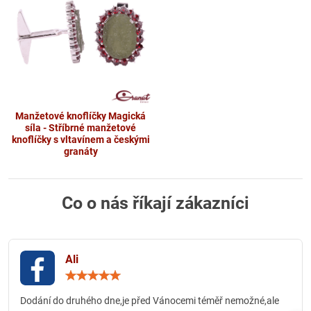
Manžetové knoflíčky Magická
síla - Stříbrné manžetové
knoflíčky s vltavínem a českými
granáty
Co o nás říkají zákazníci
Ali
Hodnocení:
5
/
Dodání do druhého dne,je před Vánocemi téměř nemožné,ale
5