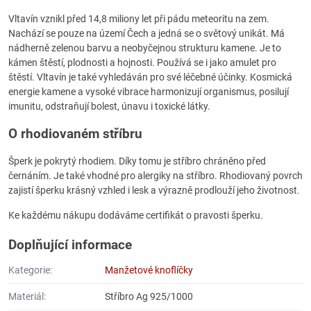
Vltavín vznikl před 14,8 miliony let při pádu meteoritu na zem.
Nachází se pouze na území Čech a jedná se o světový unikát. Má
nádherně zelenou barvu a neobyčejnou strukturu kamene. Je to
kámen štěstí, plodnosti a hojnosti. Používá se i jako amulet pro
štěstí. Vltavín je také vyhledáván pro své léčebné účinky. Kosmická
energie kamene a vysoké vibrace harmonizují organismus, posilují
imunitu, odstraňují bolest, únavu i toxické látky.
O rhodiovaném stříbru
Šperk je pokrytý rhodiem. Díky tomu je stříbro chráněno před
černáním. Je také vhodné pro alergiky na stříbro. Rhodiovaný povrch
zajistí šperku krásný vzhled i lesk a výrazně prodlouží jeho životnost.
Ke každému nákupu dodáváme certifikát o pravosti šperku.
Doplňující informace
Kategorie:
Manžetové knoflíčky
Materiál:
Stříbro Ag 925/1000