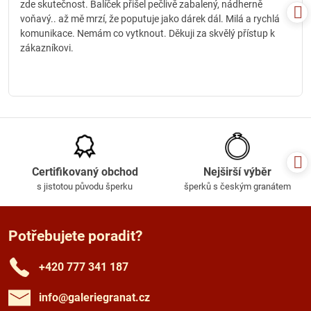
zde skutečnost. Balíček přišel pečlivě zabalený, nádherně
voňavý.. až mě mrzí, že poputuje jako dárek dál. Milá a rychlá
komunikace. Nemám co vytknout. Děkuji za skvělý přístup k
zákazníkovi.
Certifikovaný obchod
Nejširší výběr
s jistotou původu šperku
šperků s českým granátem
Potřebujete poradit?
+420 777 341 187
info​@galeriegranat​.cz