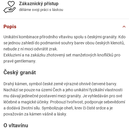
Zákaznický přístup
děláme svoji práci s láskou
Popis
Unikátní kombinace přírodního vltavínu spolu s českými granáty. Kdo
se jednou zahledí do podmanivé souhry barev obou českých klenotů,
nebude z ní moci odvrátit zrak.
Exkluzivní a na zakázku zhotovený set manžetových knoflíčků pro
pravé gentlemany.
Český granát
Drahý kámen, symbol české země výrazné ohnivě červené barvy.
Nachází se pouze na území Čech a jeho unikátní fyzikální vlastnosti
mu dávají jedinečné postavení mezi granáty. Je vyhledáván pro své
léčebné a magické účinky. Probouzí tvořivost, podporuje sebevědomí
a dodává životní sílu. Symbolizuje oheň, krev či čisté srdce a je
považován za kámen vášně a lásky.
O vltavínu