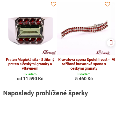
Prsten Magická síla - Stříbrný
Kravatová spona Spolehlivost -
Vl
prsten s českými granáty a
Stříbrná kravatová spona s
vltavínem
českými granáty
Skladem
Skladem
od 11 590 Kč
5 460 Kč
Naposledy prohlížené šperky