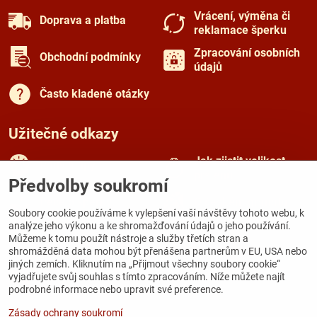
Vrácení, výměna či
Doprava a platba
reklamace šperku
Zpracování osobních
Obchodní podmínky
údajů
Často kladené otázky
Užitečné odkazy
Jak zjistit velikost
Rady a tipy
prstenu
Předvolby soukromí
Péče o šperky
O českém granátu
Soubory cookie používáme k vylepšení vaší návštěvy tohoto webu, k
analýze jeho výkonu a ke shromažďování údajů o jeho používání.
Můžeme k tomu použít nástroje a služby třetích stran a
Kamenná prodejna
shromážděná data mohou být přenášena partnerům v EU, USA nebo
jiných zemích. Kliknutím na „Přijmout všechny soubory cookie“
Galerie Zámecká
vyjadřujete svůj souhlas s tímto zpracováním. Níže můžete najít
Zámecká 167
podrobné informace nebo upravit své preference.
284 03 Kutná Hora
Zásady ochrany soukromí