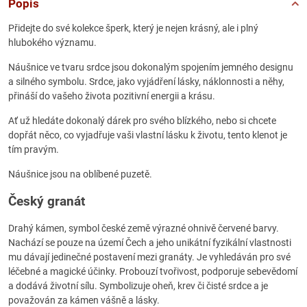
Popis
Přidejte do své kolekce šperk, který je nejen krásný, ale i plný
hlubokého významu.
Náušnice ve tvaru srdce jsou dokonalým spojením jemného designu
a silného symbolu. Srdce, jako vyjádření lásky, náklonnosti a něhy,
přináší do vašeho života pozitivní energii a krásu.
Ať už hledáte dokonalý dárek pro svého blízkého, nebo si chcete
dopřát něco, co vyjadřuje vaši vlastní lásku k životu, tento klenot je
tím pravým.
Náušnice jsou na oblíbené puzetě.
Český granát
Drahý kámen, symbol české země výrazné ohnivě červené barvy.
Nachází se pouze na území Čech a jeho unikátní fyzikální vlastnosti
mu dávají jedinečné postavení mezi granáty. Je vyhledáván pro své
léčebné a magické účinky. Probouzí tvořivost, podporuje sebevědomí
a dodává životní sílu. Symbolizuje oheň, krev či čisté srdce a je
považován za kámen vášně a lásky.