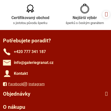
Certifikovaný obchod
Nejširší výběr
s jistotou původu šperku
šperků s českým granátem
Potřebujete poradit?
+420 777 341 187
info​@galeriegranat​.cz
Kontakt
Facebook
Instagram
Objednávky
O nákupu