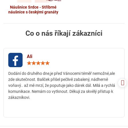
Náušnice Srdce - Stříbrné
náušnice s českými granáty
Co o nás říkají zákazníci
Ali
Hodnocení:
5
/
Dodání do druhého dne,je před Vánocemi téměř nemožné,ale
5
zde skutečnost. Balíček přišel pečlivě zabalený, nádherně
voňavý.. až mě mrzí, že poputuje jako dárek dál. Milá a rychlá
komunikace. Nemám co vytknout. Děkuji za skvělý přístup k
zákazníkovi.