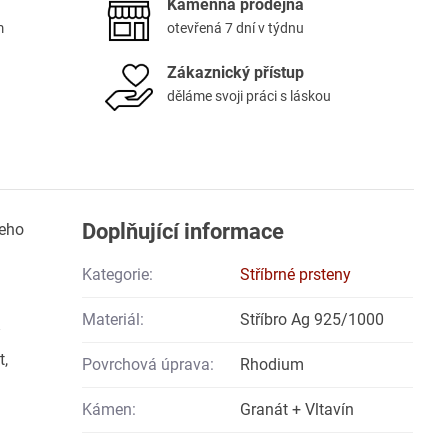
Kamenná prodejna
m
otevřená 7 dní v týdnu
Zákaznický přístup
děláme svoji práci s láskou
Doplňující informace
jeho
Kategorie:
Stříbrné prsteny
Materiál:
Stříbro Ag 925/1000
t,
Povrchová úprava:
Rhodium
Kámen:
Granát + Vltavín