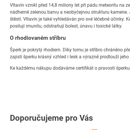
Vltavín vznikl před 14,8 miliony let při pádu meteoritu na
nádherně zelenou barvu a neobyčejnou strukturu kamene. Je
štěstí. Vltavín je také vyhledáván pro své léčebné účinky
posilují imunitu, odstraňují bolest, únavu i toxické látky.
O rhodiovaném stříbru
Šperk je pokrytý rhodiem. Díky tomu je stříbro chráněno př
zajistí šperku krásný vzhled i lesk a výrazně prodlouží jeho
Ke každému nákupu dodáváme certifikát o pravosti šperku
Doporučujeme pro Vás