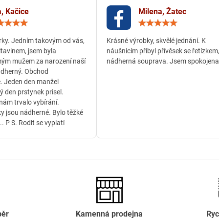
, Kačice
Milena, Žatec
Hodnocení:
Hodn
5
5
/
/
ky. Jedním takovým od vás,
Krásné výrobky, skvělé jednání. K
5
5
ltavinem, jsem byla
náušnicím přibyl přívěsek se řetízkem
ým mužem za narození naší
nádherná souprava. Jsem spokojena
ádherný. Obchod
. Jeden den manžel
ý den prstynek prisel.
ám trvalo vybírání.
y jsou nádherné. Bylo těžké
.. P S. Rodit se vyplatí
běr
Kamenná prodejna
Ryc