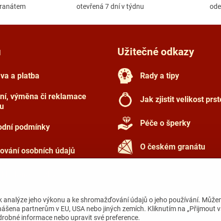
granátem
otevřená 7 dní v týdnu
ode
u
Užitečné odkazy
va a platba
Rady a tipy
ní, výměna či reklamace
Jak zjistit velikost prs
u
Péče o šperky
dní podmínky
O českém granátu
ování osobních údajů
 kladené otázky
k analýze jeho výkonu a ke shromažďování údajů o jeho používání. Může
nášena partnerům v EU, USA nebo jiných zemích. Kliknutím na „Přijmout 
odrobné informace nebo upravit své preference.