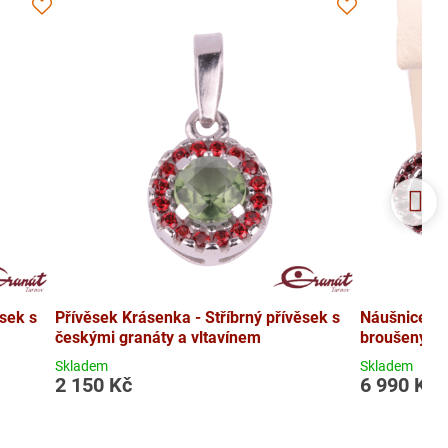
ěsek s
Přívěsek Krásenka - Stříbrný přívěsek s
Náušnice Kr
českými granáty a vltavínem
broušeným v
Skladem
Skladem
2 150 Kč
6 990 Kč