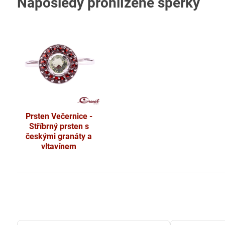
Naposledy prohlížené šperky
Prsten Večernice -
Stříbrný prsten s
českými granáty a
vltavínem