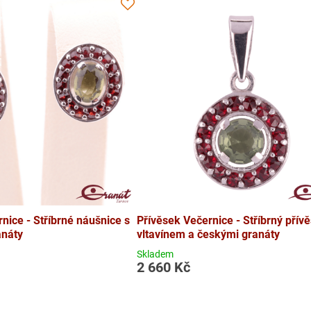
nice - Stříbrné náušnice s
Přívěsek Večernice - Stříbrný přív
anáty
vltavínem a českými granáty
Skladem
2 660 Kč