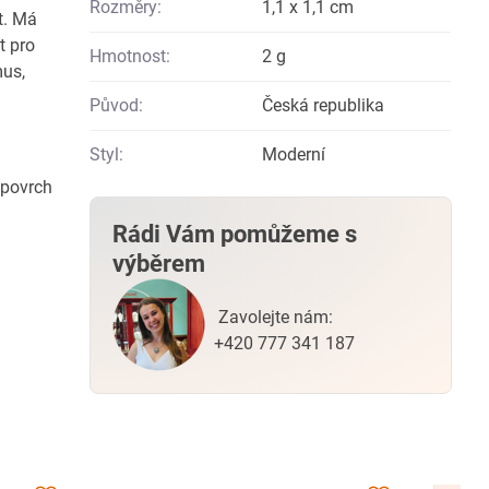
Rozměry:
1,1 x 1,1 cm
t. Má
t pro
Hmotnost:
2 g
mus,
Původ:
Česká republika
Styl:
Moderní
 povrch
Rádi Vám pomůžeme s
výběrem
Zavolejte nám:
+420 777 341 187