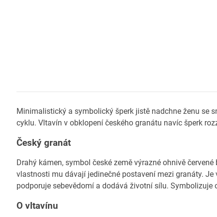
Minimalistický a symbolický šperk jistě nadchne ženu se s
cyklu. Vltavín v obklopení českého granátu navíc šperk rozz
Český granát
Drahý kámen, symbol české země výrazné ohnivě červené ba
vlastnosti mu dávají jedinečné postavení mezi granáty. Je 
podporuje sebevědomí a dodává životní sílu. Symbolizuje o
O vltavínu