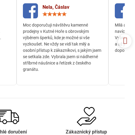
Nela, Čáslav
ocení:
Hodnocení:
5
/
Moc doporučuji návštěvu kamenné
Milá a och
5
,
prodejny v Kutné Hoře s obrovským
navíc jsem
.
výběrem šperků, kde je možné si vše
Vybrala js
vyzkoušet. Ne vždy se vidí tak milý a
a už je té
osobní přístup k zákazníkovi, s jakým jsem
doporučuji
se setkala zde. Vybrala jsem si nádherné
stříbrné náušnice a řetízek z českého
granátu.
hlé doručení
Zákaznický přístup