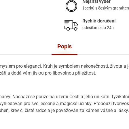
Nejširší výběr
šperků s českým granáte
Rychlé doručení
odesíláme do 24h
Popis
myslem pro eleganci. Kruh je symbolem nekonečnosti, života a 
áří a dodá vám jiskru pro libovolnou příležitost.
rvy. Nachází se pouze na území Čech a jeho unikátní fyzikální
vyhledáván pro své léčebné a magické účinky. Probouzí tvořivos
heň, krev či čisté srdce a je považován za kámen vášně a lásky.