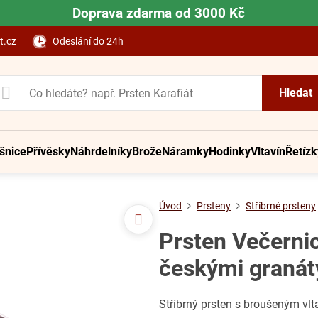
Doprava zdarma od 3000 Kč
t.cz
Odeslání do 24h
Hledat
šnice
Přívěsky
Náhrdelníky
Brože
Náramky
Hodinky
Vltavín
Řetízk
Úvod
Prsteny
Stříbrné prsteny
Prsten Večernic
českými granát
Stříbrný prsten s broušeným vl