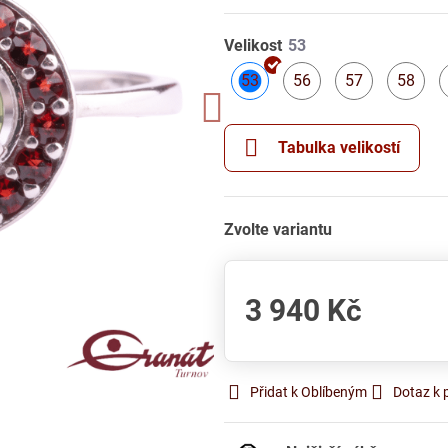
Velikost
53
56
57
58
Skladem
Skladem
Skladem
S
Tabulka velikostí
Zvolte variantu
3 940 Kč
Přidat k Oblíbeným
Dotaz k 