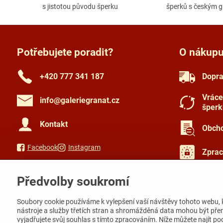
s jistotou původu šperku
šperků s českým 
Potřebujete poradit?
O nákup
+420 777 341 187
Dopra
Vráce
info​@galeriegranat​.cz
šperk
Kontakt
Obcho
Facebook
Instagram
Zprac
Objednávky
Často
Předvolby soukromí
Stav objednávky
Soubory cookie používáme k vylepšení vaší návštěvy tohoto webu, 
nástroje a služby třetích stran a shromážděná data mohou být pře
vyjadřujete svůj souhlas s tímto zpracováním. Níže můžete najít p