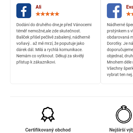
Ali
Eva
Hodnocení:
5
/
Dodání do druhého dne,je před Vánocemi
Nádherné šper
5
téměř nemožné,ale zde skutečnost.
prstýnkem s v
Balíček přišel pečlivě zabalený, nádherně
obdarovaná m
voňavý.. až mě mrzí, že poputuje jako
Dorotky. Je n
dárek dál. Milá a rychlá komunikace.
doporučujeme
Nemám co vytknout. Děkuji za skvělý
objednal, druh
přístup k zákazníkovi.
Mnohem déle n
Všechny šperk
vybrat ten nej.
Certifikovaný obchod
Nejširší vý