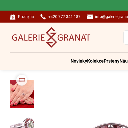
Prodejna
+420 777 341 187
info@galeriegrana
Novinky
Kolekce
Prsteny
Náu