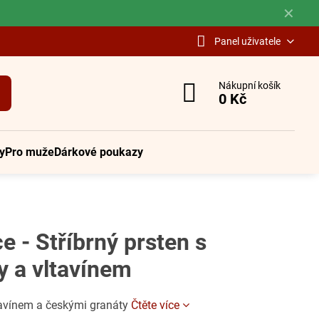
✕
Panel uživatele
Nákupní košík
0 Kč
y
Pro muže
Dárkové poukazy
e - Stříbrný prsten s
y a vltavínem
tavínem a českými granáty
Čtěte více