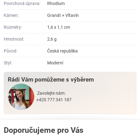
Povrchová úprava:
Rhodium
Kámen:
Granát + Vltavín
Rozměry:
1,6 x 1,1 cm
Hmotnost:
2,6 g
Původ:
Česká republika
Styl:
Moderní
Rádi Vám pomůžeme s výběrem
Zavolejte nám:
+420 777 341 187
Doporučujeme pro Vás