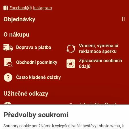
Facebook
Instagram
Objednávky
O nákupu
Vrácení, výměna či
Doprava a platba
reklamace šperku
Zpracování osobních
Obchodní podmínky
údajů
Často kladené otázky
Užitečné odkazy
Jak zjistit velikost
Rady a tipy
prstenu
Předvolby soukromí
Péče o šperky
O českém granátu
Soubory cookie používáme k vylepšení vaší návštěvy tohoto webu, k