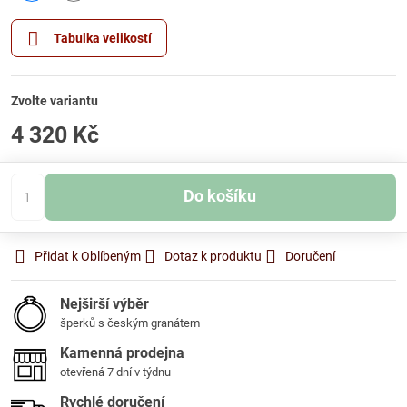
Skladem
Skladem
Tabulka velikostí
Zvolte variantu
4 320 Kč
Do košíku
Přidat k Oblíbeným
Dotaz k produktu
Doručení
Nejširší výběr
šperků s českým granátem
Kamenná prodejna
otevřená 7 dní v týdnu
Rychlé doručení