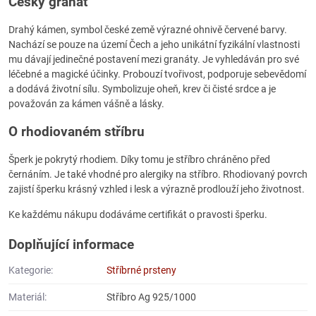
Český granát
Drahý kámen, symbol české země výrazné ohnivě červené barvy.
Nachází se pouze na území Čech a jeho unikátní fyzikální vlastnosti
mu dávají jedinečné postavení mezi granáty. Je vyhledáván pro své
léčebné a magické účinky. Probouzí tvořivost, podporuje sebevědomí
a dodává životní sílu. Symbolizuje oheň, krev či čisté srdce a je
považován za kámen vášně a lásky.
O rhodiovaném stříbru
Šperk je pokrytý rhodiem. Díky tomu je stříbro chráněno před
černáním. Je také vhodné pro alergiky na stříbro. Rhodiovaný povrch
zajistí šperku krásný vzhled i lesk a výrazně prodlouží jeho životnost.
Ke každému nákupu dodáváme certifikát o pravosti šperku.
Doplňující informace
Kategorie:
Stříbrné prsteny
Materiál:
Stříbro Ag 925/1000