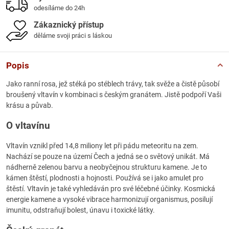
odesíláme do 24h
Zákaznický přístup
děláme svoji práci s láskou
Popis
Jako ranní rosa, jež stéká po stéblech trávy, tak svěže a čistě působí
broušený vltavín v kombinaci s českým granátem. Jistě podpoří Vaši
krásu a půvab.
O vltavínu
Vltavín vznikl před 14,8 miliony let při pádu meteoritu na zem.
Nachází se pouze na území Čech a jedná se o světový unikát. Má
nádherně zelenou barvu a neobyčejnou strukturu kamene. Je to
kámen štěstí, plodnosti a hojnosti. Používá se i jako amulet pro
štěstí. Vltavín je také vyhledáván pro své léčebné účinky. Kosmická
energie kamene a vysoké vibrace harmonizují organismus, posilují
imunitu, odstraňují bolest, únavu i toxické látky.