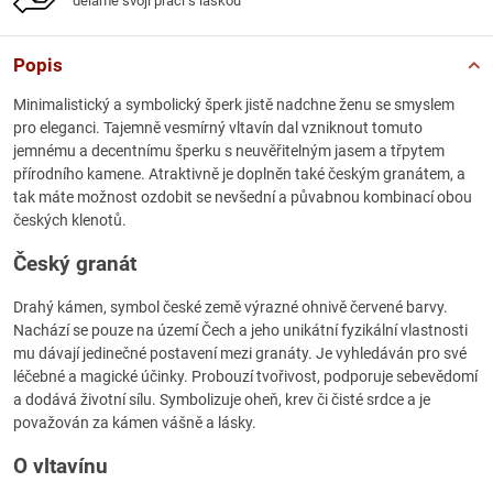
děláme svoji práci s láskou
Popis
Minimalistický a symbolický šperk jistě nadchne ženu se smyslem
pro eleganci. Tajemně vesmírný vltavín dal vzniknout tomuto
jemnému a decentnímu šperku s neuvěřitelným jasem a třpytem
přírodního kamene. Atraktivně je doplněn také českým granátem, a
tak máte možnost ozdobit se nevšední a půvabnou kombinací obou
českých klenotů.
Český granát
Drahý kámen, symbol české země výrazné ohnivě červené barvy.
Nachází se pouze na území Čech a jeho unikátní fyzikální vlastnosti
mu dávají jedinečné postavení mezi granáty. Je vyhledáván pro své
léčebné a magické účinky. Probouzí tvořivost, podporuje sebevědomí
a dodává životní sílu. Symbolizuje oheň, krev či čisté srdce a je
považován za kámen vášně a lásky.
O vltavínu