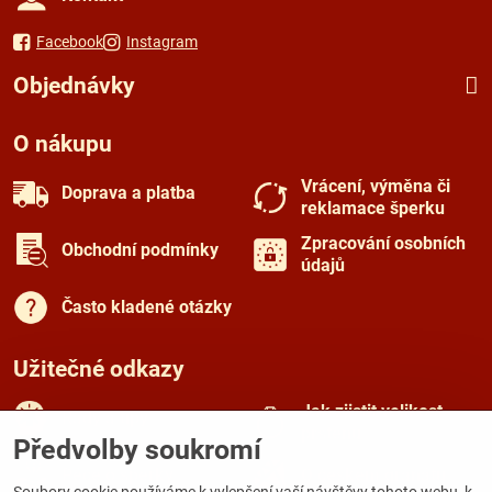
Facebook
Instagram
Objednávky
O nákupu
Vrácení, výměna či
Doprava a platba
reklamace šperku
Zpracování osobních
Obchodní podmínky
údajů
Často kladené otázky
Užitečné odkazy
Jak zjistit velikost
Rady a tipy
prstenu
Předvolby soukromí
Péče o šperky
O českém granátu