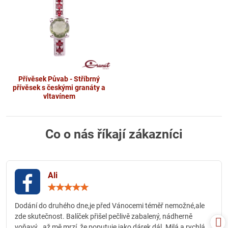
Přívěsek Půvab - Stříbrný
přívěsek s českými granáty a
vltavínem
Co o nás říkají zákazníci
Ali
Hodnocení:
5
/
Dodání do druhého dne,je před Vánocemi téměř nemožné,ale
5
zde skutečnost. Balíček přišel pečlivě zabalený, nádherně
voňavý.. až mě mrzí, že poputuje jako dárek dál. Milá a rychlá