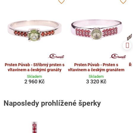
Prsten Půvab - Stříbrný prsten s
Prsten Půvab - Prsten s
Ře
vltavínem a českými granáty
vltavínem a českým granátem
Skladem
Skladem
2 960 Kč
3 320 Kč
Naposledy prohlížené šperky