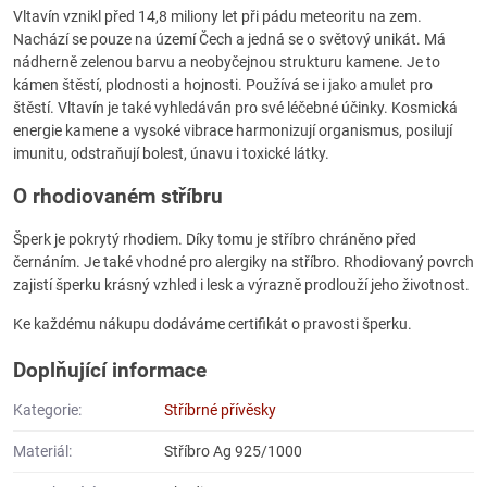
Vltavín vznikl před 14,8 miliony let při pádu meteoritu na zem.
Nachází se pouze na území Čech a jedná se o světový unikát. Má
nádherně zelenou barvu a neobyčejnou strukturu kamene. Je to
kámen štěstí, plodnosti a hojnosti. Používá se i jako amulet pro
štěstí. Vltavín je také vyhledáván pro své léčebné účinky. Kosmická
energie kamene a vysoké vibrace harmonizují organismus, posilují
imunitu, odstraňují bolest, únavu i toxické látky.
O rhodiovaném stříbru
Šperk je pokrytý rhodiem. Díky tomu je stříbro chráněno před
černáním. Je také vhodné pro alergiky na stříbro. Rhodiovaný povrch
zajistí šperku krásný vzhled i lesk a výrazně prodlouží jeho životnost.
Ke každému nákupu dodáváme certifikát o pravosti šperku.
Doplňující informace
Kategorie:
Stříbrné přívěsky
Materiál:
Stříbro Ag 925/1000