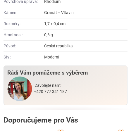
Povrchová úprava:
Rhodium
Kámen:
Granát + Vltavín
Rozměry:
1,7 x 0,4 cm
Hmotnost:
0,6 g
Původ:
Česká republika
Styl:
Moderní
Rádi Vám pomůžeme s výběrem
Zavolejte nám:
+420 777 341 187
Doporučujeme pro Vás