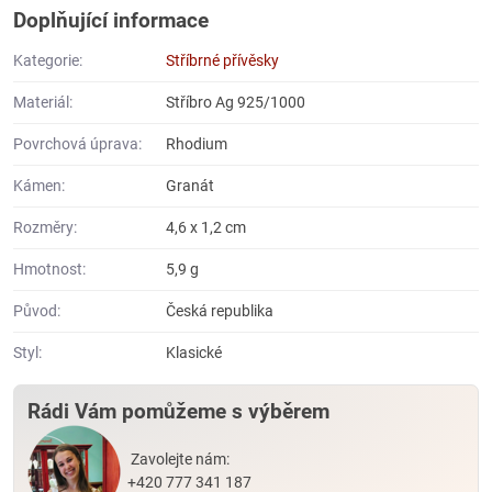
Doplňující informace
Kategorie:
Stříbrné přívěsky
Materiál:
Stříbro Ag 925/1000
Povrchová úprava:
Rhodium
Kámen:
Granát
Rozměry:
4,6 x 1,2 cm
Hmotnost:
5,9 g
Původ:
Česká republika
Styl:
Klasické
Rádi Vám pomůžeme s výběrem
Zavolejte nám:
+420 777 341 187