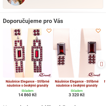
Doporučujeme pro Vás
Náušnice Elegance - Stříbrné
Náušnice Elegance - Stříbrné
N
náušnice s českými granáty
náušnice s českými granáty
Skladem
Skladem
14 860 Kč
3 320 Kč