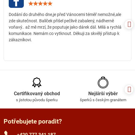
Hodnocení:
5
/
Dodání do druhého dne,je před Vánocemi téměř nemožné,ale
5
zde skutečnost. Balíček přišel pečlivě zabalený, nádherně
voňavý.. až mě mrzí, že poputuje jako dárek dál. Milá a rychlá
komunikace. Nemám co vytknout. Děkuji za skvělý přístup k
zákazníkovi.
Certifikovaný obchod
Nejširší výběr
s jistotou původu šperku
šperků s českým granátem
Potřebujete poradit?
+420 777 341 187