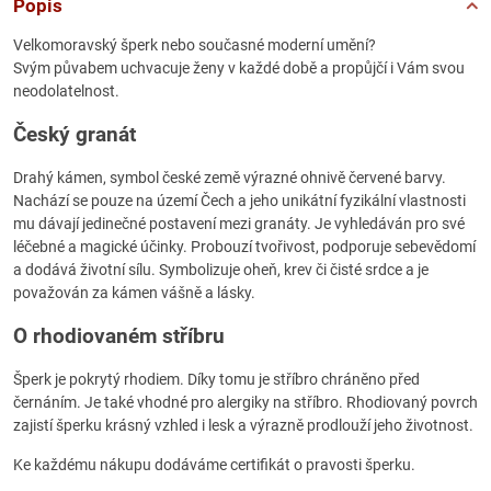
Popis
Velkomoravský šperk nebo současné moderní umění?
Svým půvabem uchvacuje ženy v každé době a propůjčí i Vám svou
neodolatelnost.
Český granát
Drahý kámen, symbol české země výrazné ohnivě červené barvy.
Nachází se pouze na území Čech a jeho unikátní fyzikální vlastnosti
mu dávají jedinečné postavení mezi granáty. Je vyhledáván pro své
léčebné a magické účinky. Probouzí tvořivost, podporuje sebevědomí
a dodává životní sílu. Symbolizuje oheň, krev či čisté srdce a je
považován za kámen vášně a lásky.
O rhodiovaném stříbru
Šperk je pokrytý rhodiem. Díky tomu je stříbro chráněno před
černáním. Je také vhodné pro alergiky na stříbro. Rhodiovaný povrch
zajistí šperku krásný vzhled i lesk a výrazně prodlouží jeho životnost.
Ke každému nákupu dodáváme certifikát o pravosti šperku.