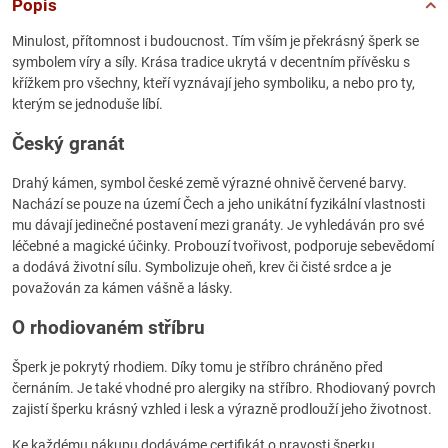
Popis
Minulost, přítomnost i budoucnost. Tím vším je překrásný šperk se
symbolem víry a síly. Krása tradice ukrytá v decentním přívěsku s
křížkem pro všechny, kteří vyznávají jeho symboliku, a nebo pro ty,
kterým se jednoduše líbí.
Český granát
Drahý kámen, symbol české země výrazné ohnivě červené barvy.
Nachází se pouze na území Čech a jeho unikátní fyzikální vlastnosti
mu dávají jedinečné postavení mezi granáty. Je vyhledáván pro své
léčebné a magické účinky. Probouzí tvořivost, podporuje sebevědomí
a dodává životní sílu. Symbolizuje oheň, krev či čisté srdce a je
považován za kámen vášně a lásky.
O rhodiovaném stříbru
Šperk je pokrytý rhodiem. Díky tomu je stříbro chráněno před
černáním. Je také vhodné pro alergiky na stříbro. Rhodiovaný povrch
zajistí šperku krásný vzhled i lesk a výrazně prodlouží jeho životnost.
Ke každému nákupu dodáváme certifikát o pravosti šperku.