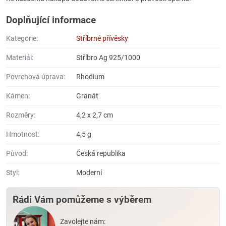
Doplňující informace
Kategorie:
Stříbrné přívěsky
Materiál:
Stříbro Ag 925/1000
Povrchová úprava:
Rhodium
Kámen:
Granát
Rozměry:
4,2 x 2,7 cm
Hmotnost:
4,5 g
Původ:
Česká republika
Styl:
Moderní
Rádi Vám pomůžeme s výběrem
Zavolejte nám: