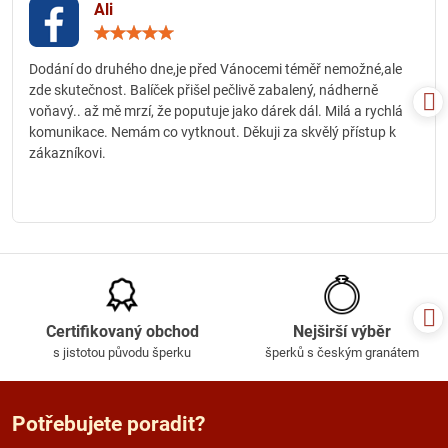
Ali
Hodnocení:
5
/
Dodání do druhého dne,je před Vánocemi téměř nemožné,ale
5
zde skutečnost. Balíček přišel pečlivě zabalený, nádherně
voňavý.. až mě mrzí, že poputuje jako dárek dál. Milá a rychlá
komunikace. Nemám co vytknout. Děkuji za skvělý přístup k
zákazníkovi.
Certifikovaný obchod
Nejširší výběr
s jistotou původu šperku
šperků s českým granátem
Potřebujete poradit?