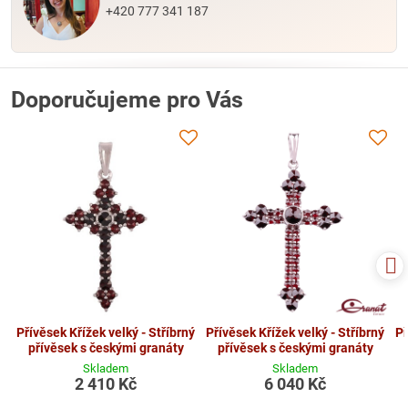
+420 777 341 187
Doporučujeme pro Vás
Přívěsek Křížek velký - Stříbrný
Přívěsek Křížek velký - Stříbrný
Př
přívěsek s českými granáty
přívěsek s českými granáty
Skladem
Skladem
2 410 Kč
6 040 Kč