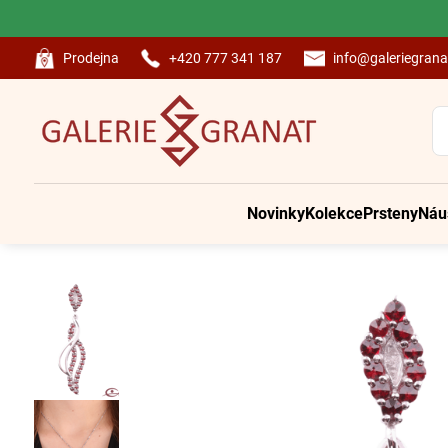
Prodejna
+420 777 341 187
info@galeriegrana
Novinky
Kolekce
Prsteny
Náu