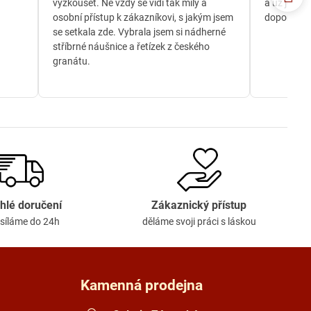
vyzkoušet. Ne vždy se vidí tak milý a
a už je té
osobní přístup k zákazníkovi, s jakým jsem
doporučuji
se setkala zde. Vybrala jsem si nádherné
stříbrné náušnice a řetízek z českého
granátu.
hlé doručení
Zákaznický přístup
síláme do 24h
děláme svoji práci s láskou
Kamenná prodejna