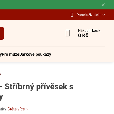
✕
Panel uživatele
Nákupní košík
0 Kč
y
Pro muže
Dárkové poukazy
y
- Stříbrný přívěsek s
y
anáty
Čtěte více