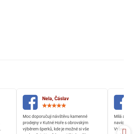
Nela, Čáslav
ocení:
Hodnocení:
5
/
Moc doporučuji návštěvu kamenné
Milá a och
5
,
prodejny v Kutné Hoře s obrovským
navíc jsem
.
výběrem šperků, kde je možné si vše
Vybrala js