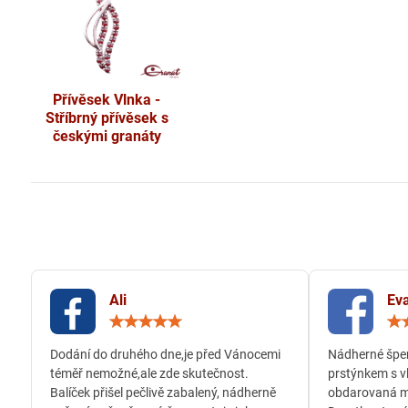
Přívěsek Vlnka -
Stříbrný přívěsek s
českými granáty
Ali
Eva
Hodnocení:
5
/
Dodání do druhého dne,je před Vánocemi
Nádherné šper
5
téměř nemožné,ale zde skutečnost.
prstýnkem s v
Balíček přišel pečlivě zabalený, nádherně
obdarovaná m