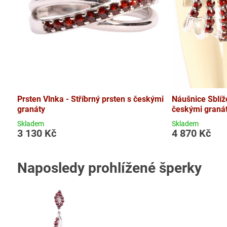
Prsten Vlnka - Stříbrný prsten s českými
Náušnice Sblíže
granáty
českými graná
Skladem
Skladem
3 130 Kč
4 870 Kč
Naposledy prohlížené šperky