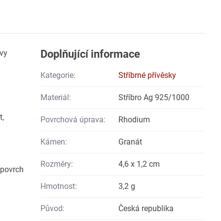
Doplňující informace
rvy
Kategorie:
Stříbrné přívěsky
Materiál:
Stříbro Ag 925/1000
t,
Povrchová úprava:
Rhodium
Kámen:
Granát
Rozměry:
4,6 x 1,2 cm
 povrch
Hmotnost:
3,2 g
Původ:
Česká republika