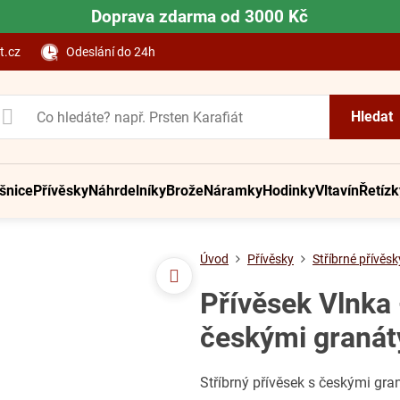
Doprava zdarma od 3000 Kč
t.cz
Odeslání do 24h
Hledat
šnice
Přívěsky
Náhrdelníky
Brože
Náramky
Hodinky
Vltavín
Řetízk
Úvod
Přívěsky
Stříbrné přívěsk
Přívěsek Vlnka 
českými granát
Stříbrný přívěsek s českými gr