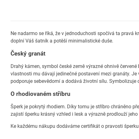
Ne nadarmo se říká, že v jednoduchosti spočívá ta pravá kr
doplní Váš šatník a potěší minimalistické duše.
Český granát
Drahý kámen, symbol české země výrazné ohnivě červené ba
vlastnosti mu dávají jedinečné postavení mezi granáty. Je 
podporuje sebevědomí a dodává životní sílu. Symbolizuje o
O rhodiovaném stříbru
Šperk je pokrytý rhodiem. Díky tomu je stříbro chráněno př
zajistí šperku krásný vzhled i lesk a výrazně prodlouží jeho
Ke každému nákupu dodáváme certifikát o pravosti šperku