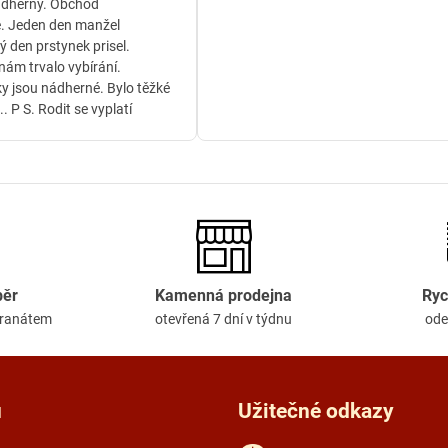
ádherný. Obchod
. Jeden den manžel
ý den prstynek prisel.
ám trvalo vybírání.
y jsou nádherné. Bylo těžké
.. P S. Rodit se vyplatí
běr
Kamenná prodejna
Ryc
granátem
otevřená 7 dní v týdnu
ode
u
Užitečné odkazy