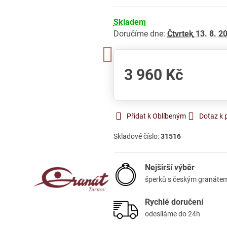
Skladem
Doručíme dne:
Čtvrtek
13. 8. 2
3 960 Kč
Přidat k Oblíbeným
Dotaz k 
Skladové číslo:
31516
Nejširší výběr
šperků s českým granáte
Rychlé doručení
odesíláme do 24h