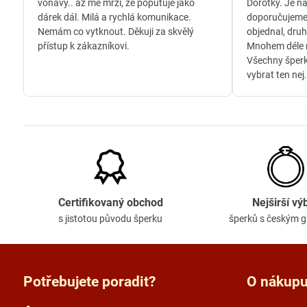
voňavý.. až mě mrzí, že poputuje jako
Dorotky. Je n
dárek dál. Milá a rychlá komunikace.
doporučujeme
Nemám co vytknout. Děkuji za skvělý
objednal, druh
přístup k zákazníkovi.
Mnohem déle n
Všechny šperk
vybrat ten nej.
Certifikovaný obchod
Nejširší vý
s jistotou původu šperku
šperků s českým 
Potřebujete poradit?
O nákup