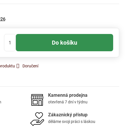
026
Do košíku
produktu
Doručení
Kamenná prodejna
m
otevřená 7 dní v týdnu
Zákaznický přístup
děláme svoji práci s láskou