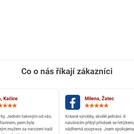
Co o nás říkají zákazníci
, Kačice
Milena, Žatec
Hodnocení:
Hodn
5
5
/
/
ky. Jedním takovým od vás,
Krásné výrobky, skvělé jednání. K
5
5
ltavinem, jsem byla
náušnicím přibyl přívěsek se řetízkem
ým mužem za narození naší
nádherná souprava. Jsem spokojena