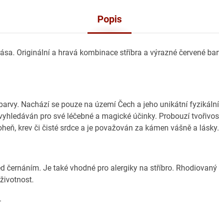
Popis
ása. Originální a hravá kombinace stříbra a výrazné červené ba
rvy. Nachází se pouze na území Čech a jeho unikátní fyzikální
vyhledáván pro své léčebné a magické účinky. Probouzí tvořivos
heň, krev či čisté srdce a je považován za kámen vášně a lásky.
ed černáním. Je také vhodné pro alergiky na stříbro. Rhodiovaný
 životnost.
.