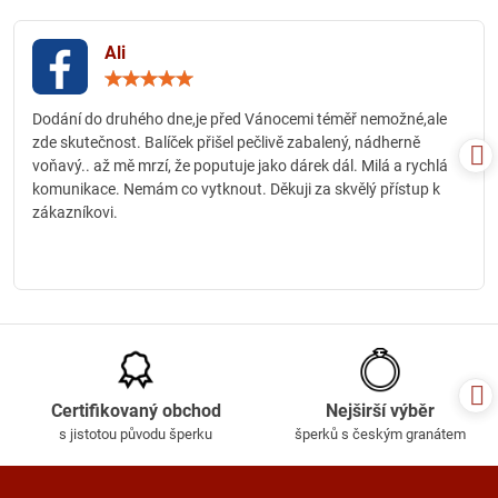
Ali
Hodnocení:
5
/
Dodání do druhého dne,je před Vánocemi téměř nemožné,ale
5
zde skutečnost. Balíček přišel pečlivě zabalený, nádherně
voňavý.. až mě mrzí, že poputuje jako dárek dál. Milá a rychlá
komunikace. Nemám co vytknout. Děkuji za skvělý přístup k
zákazníkovi.
Certifikovaný obchod
Nejširší výběr
s jistotou původu šperku
šperků s českým granátem