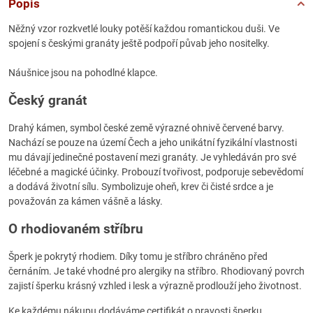
Popis
Něžný vzor rozkvetlé louky potěší každou romantickou duši. Ve
spojení s českými granáty ještě podpoří půvab jeho nositelky.
Náušnice jsou na pohodlné klapce.
Český granát
Drahý kámen, symbol české země výrazné ohnivě červené barvy.
Nachází se pouze na území Čech a jeho unikátní fyzikální vlastnosti
mu dávají jedinečné postavení mezi granáty. Je vyhledáván pro své
léčebné a magické účinky. Probouzí tvořivost, podporuje sebevědomí
a dodává životní sílu. Symbolizuje oheň, krev či čisté srdce a je
považován za kámen vášně a lásky.
O rhodiovaném stříbru
Šperk je pokrytý rhodiem. Díky tomu je stříbro chráněno před
černáním. Je také vhodné pro alergiky na stříbro. Rhodiovaný povrch
zajistí šperku krásný vzhled i lesk a výrazně prodlouží jeho životnost.
Ke každému nákupu dodáváme certifikát o pravosti šperku.