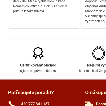
dárek dál. Milá a rychlá komunikace.
doporučujeme
Nemám co vytknout. Děkuji za skvělý
objednal, druh
přístup k zákazníkovi.
Mnohem déle n
Všechny šperk
vybrat ten nej.
Certifikovaný obchod
Nejširší vý
s jistotou původu šperku
šperků s českým 
Potřebujete poradit?
O nákup
+420 777 341 187
Dopra