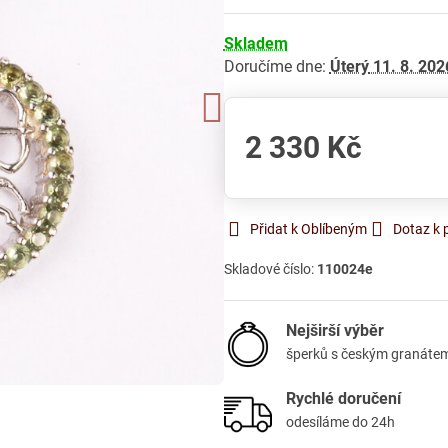
Skladem
Doručíme dne:
Úterý
11. 8. 202
2 330 Kč
Přidat k Oblíbeným
Dotaz k 
Skladové číslo:
110024e
Nejširší výběr
šperků s českým granáte
Rychlé doručení
odesíláme do 24h