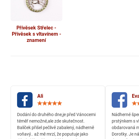
Přívěsek Střelec -
Přívěsek s vltavínem -
znamení
Ali
Eva
Hodnocení:
5
/
Dodání do druhého dne,je před Vánocemi
Nádherné šper
5
téměř nemožné,ale zde skutečnost.
prstýnkem s v
Balíček přišel pečlivě zabalený, nádherně
obdarovaná m
voňavý.. až mě mrzí, že poputuje jako
Dorotky. Je n