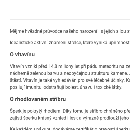
Mějme hvězdné průvodce našeho narození i s jejich silou st
Idealistické aktivní znamení střelce, které vyniká upřímnos
O vltavínu
Vltavín vznikl před 14,8 miliony let při pádu meteoritu na
nádherně zelenou barvu a neobyčejnou strukturu kamene. Je
štěstí. Vltavín je také vyhledáván pro své léčebné účinky
posilují imunitu, odstraňují bolest, únavu i toxické látky.
O rhodiovaném stříbru
Šperk je pokrytý rhodiem. Díky tomu je stříbro chráněno př
zajistí šperku krásný vzhled i lesk a výrazně prodlouží jeho
Ke každému nákupu dodáváme certifikát o pravosti šperku