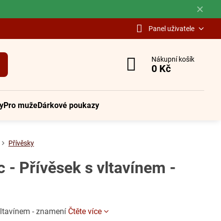
✕
Panel uživatele
Nákupní košík
0 Kč
y
Pro muže
Dárkové poukazy
Přívěsky
c - Přívěsek s vltavínem -
vltavínem - znamení
Čtěte více