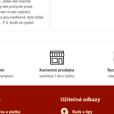
. Jeden den manžel
ý den prstynek prisel.
ám trvalo vybírání.
y jsou nádherné. Bylo těžké
.. P S. Rodit se vyplatí
běr
Kamenná prodejna
Ryc
granátem
otevřená 7 dní v týdnu
ode
u
Užitečné odkazy
va a platba
Rady a tipy