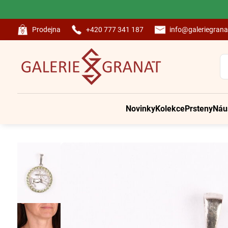
Prodejna
+420 777 341 187
info@galeriegrana
Novinky
Kolekce
Prsteny
Náu