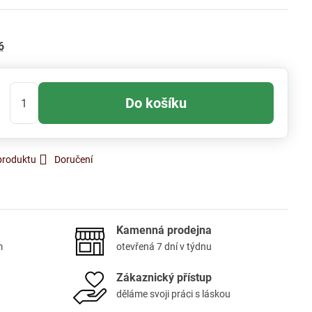
6
Do košíku
produktu
Doručení
Kamenná prodejna
m
otevřená 7 dní v týdnu
Zákaznický přístup
děláme svoji práci s láskou