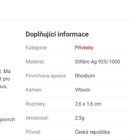
Doplňující informace
Kategorie:
Přívěsky
Materiál:
Stříbro Ag 925/1000
t. Má
Povrchová úprava:
Rhodium
t pro
mus,
Kámen:
Vltavín
Rozměry:
2,6 x 1,6 cm
Hmotnost:
2,5g
 povrch
Původ:
Česká republika