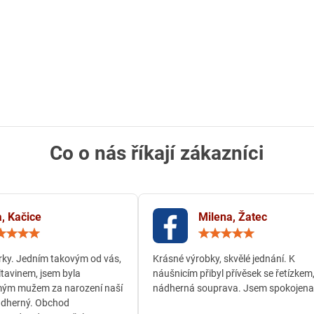
Co o nás říkají zákazníci
, Kačice
Milena, Žatec
Hodnocení:
Hodn
5
5
/
/
ky. Jedním takovým od vás,
Krásné výrobky, skvělé jednání. K
5
5
ltavinem, jsem byla
náušnicím přibyl přívěsek se řetízkem
ým mužem za narození naší
nádherná souprava. Jsem spokojena
ádherný. Obchod