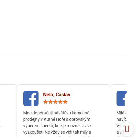
Nela, Čáslav
ocení:
Hodnocení:
5
/
Moc doporučuji návštěvu kamenné
Milá a och
5
,
prodejny v Kutné Hoře s obrovským
navíc jsem
.
výběrem šperků, kde je možné si vše
Vybrala js
vyzkoušet. Ne vždy se vidí tak milý a
a už je té