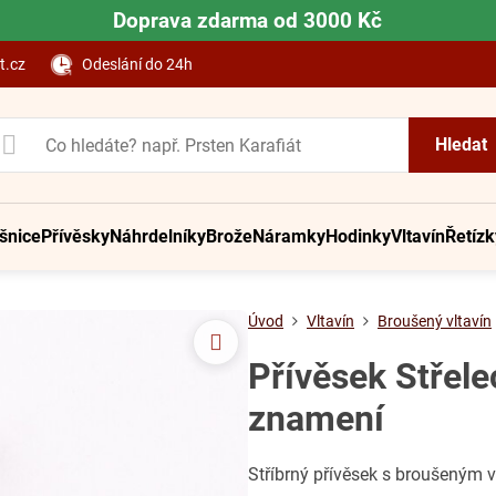
Doprava zdarma od 3000 Kč
t.cz
Odeslání do 24h
Hledat
šnice
Přívěsky
Náhrdelníky
Brože
Náramky
Hodinky
Vltavín
Řetízk
Úvod
Vltavín
Broušený vltavín
Přívěsek Střele
znamení
Stříbrný přívěsek s broušeným 