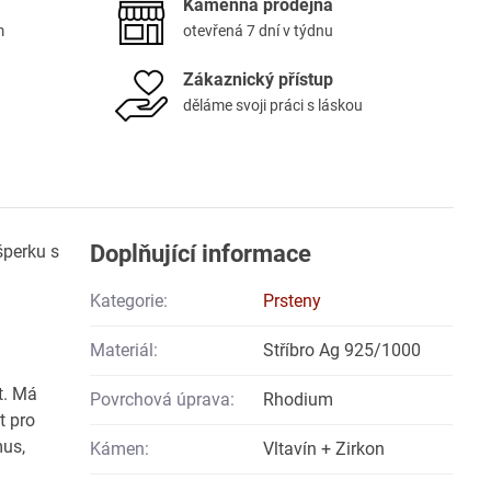
Kamenná prodejna
m
otevřená 7 dní v týdnu
Zákaznický přístup
děláme svoji práci s láskou
Doplňující informace
šperku s
Kategorie:
Prsteny
Materiál:
Stříbro Ag 925/1000
t. Má
Povrchová úprava:
Rhodium
t pro
mus,
Kámen:
Vltavín + Zirkon