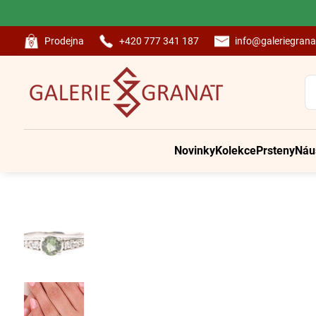
Prodejna
+420 777 341 187
info@galeriegrana
Novinky
Kolekce
Prsteny
Náu