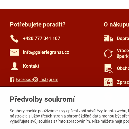
Potřebujete poradit?
O nákup
+420 777 341 187
Dopra
Vráce
info​@galeriegranat​.cz
šperk
Kontakt
Obcho
Facebook
Instagram
Zprac
Objednávky
Často
Předvolby soukromí
Stav objednávky
Soubory cookie používáme k vylepšení vaší návštěvy tohoto webu, 
nástroje a služby třetích stran a shromážděná data mohou být pře
vyjadřujete svůj souhlas s tímto zpracováním. Níže můžete najít p