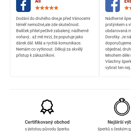
Ali
Eva
Hodnocení:
5
/
Dodání do druhého dne,je před Vánocemi
Nádherné šper
5
téměř nemožné,ale zde skutečnost.
prstýnkem s v
Balíček přišel pečlivě zabalený, nádherně
obdarovaná m
voňavý.. až mě mrzí, že poputuje jako
Dorotky. Je n
dárek dál. Milá a rychlá komunikace.
doporučujeme
Nemám co vytknout. Děkuji za skvělý
objednal, druh
přístup k zákazníkovi.
Mnohem déle n
Všechny šperk
vybrat ten nej.
Certifikovaný obchod
Nejširší vý
s jistotou původu šperku
šperků s českým 