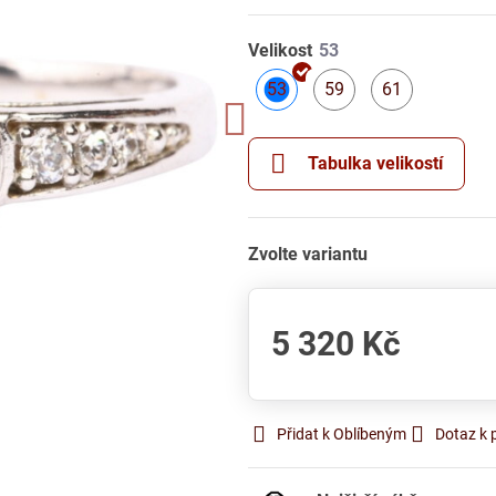
Velikost
53
59
61
Skladem
Skladem
Skladem
Tabulka velikostí
Zvolte variantu
5 320 Kč
Přidat k Oblíbeným
Dotaz k 