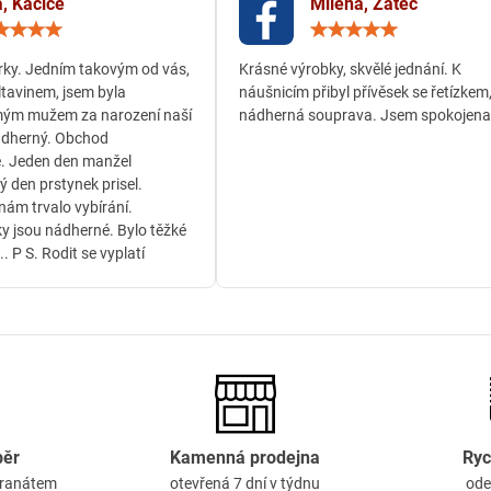
, Kačice
Milena, Žatec
Hodnocení:
Hodn
5
5
/
/
ky. Jedním takovým od vás,
Krásné výrobky, skvělé jednání. K
5
5
ltavinem, jsem byla
náušnicím přibyl přívěsek se řetízkem
ým mužem za narození naší
nádherná souprava. Jsem spokojena
ádherný. Obchod
. Jeden den manžel
ý den prstynek prisel.
ám trvalo vybírání.
y jsou nádherné. Bylo těžké
.. P S. Rodit se vyplatí
běr
Kamenná prodejna
Ryc
granátem
otevřená 7 dní v týdnu
ode