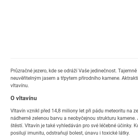
Průzračné jezero, kde se odráží Vaše jedinečnost. Tajemn
neuvěřitelným jasem a třpytem přírodního kamene. Aktrakti
vltavínu.
O vltavínu
Vltavín vznikl před 14,8 miliony let při pádu meteoritu na
nádherně zelenou barvu a neobyčejnou strukturu kamene. Je
štěstí. Vltavín je také vyhledáván pro své léčebné účinky
posilují imunitu, odstraňují bolest, únavu i toxické látky.