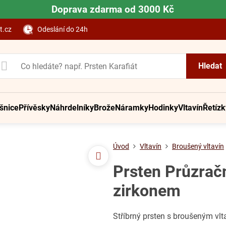
Doprava zdarma od 3000 Kč
t.cz
Odeslání do 24h
Hledat
šnice
Přívěsky
Náhrdelníky
Brože
Náramky
Hodinky
Vltavín
Řetízk
Úvod
Vltavín
Broušený vltavín
Prsten Průzračn
zirkonem
Stříbrný prsten s broušeným vl