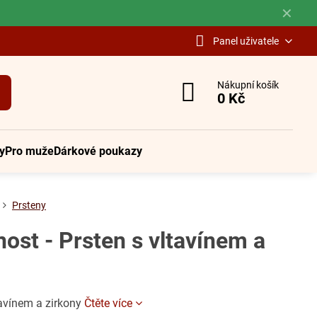
✕
Panel uživatele
Nákupní košík
0 Kč
y
Pro muže
Dárkové poukazy
Prsteny
ost - Prsten s vltavínem a
tavínem a zirkony
Čtěte více