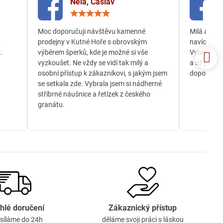
Nela, Čáslav
ocení:
Hodnocení:
5
/
Moc doporučuji návštěvu kamenné
Milá a och
5
,
prodejny v Kutné Hoře s obrovským
navíc jsem
.
výběrem šperků, kde je možné si vše
Vybrala js
vyzkoušet. Ne vždy se vidí tak milý a
a už je té
osobní přístup k zákazníkovi, s jakým jsem
doporučuji
se setkala zde. Vybrala jsem si nádherné
stříbrné náušnice a řetízek z českého
granátu.
hlé doručení
Zákaznický přístup
síláme do 24h
děláme svoji práci s láskou