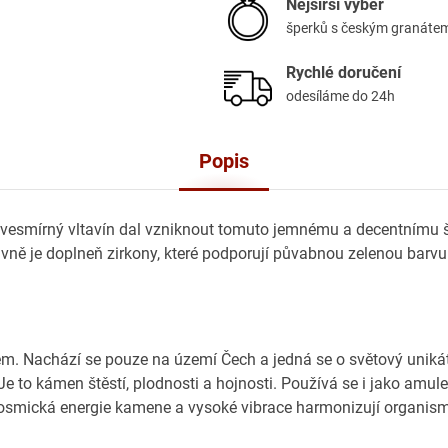
Nejširší výběr
šperků s českým granáte
Rychlé doručení
odesíláme do 24h
Popis
ě vesmírný vltavín dal vzniknout tomuto jemnému a decentnímu 
vně je doplneň zirkony, které podporují půvabnou zelenou barvu
 zem. Nachází se pouze na území Čech a jedná se o světový uniká
 to kámen štěstí, plodnosti a hojnosti. Používá se i jako amule
. Kosmická energie kamene a vysoké vibrace harmonizují organis