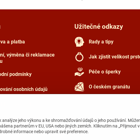
u
Užitečné odkazy
va a platba
Rady a tipy
ní, výměna či reklamace
Jak zjistit velikost prs
u
Péče o šperky
dní podmínky
O českém granátu
ování osobních údajů
 kladené otázky
k analýze jeho výkonu a ke shromažďování údajů o jeho používání. Může
nášena partnerům v EU, USA nebo jiných zemích. Kliknutím na „Přijmout 
odrobné informace nebo upravit své preference.
©
2026
Copyright
Předvolby soukromí
Zásady ochrany soukromí