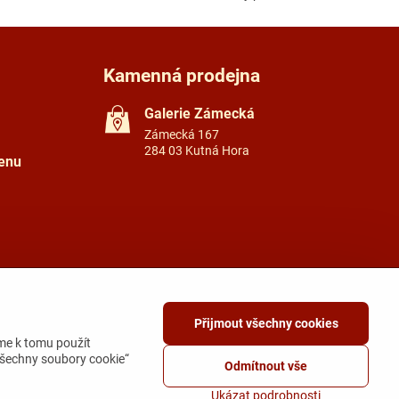
Kamenná prodejna
Galerie Zámecká
Zámecká 167
284 03 Kutná Hora
tenu
Přijmout všechny cookies
me k tomu použít
všechny soubory cookie“
Odmítnout vše
Ukázat podrobnosti