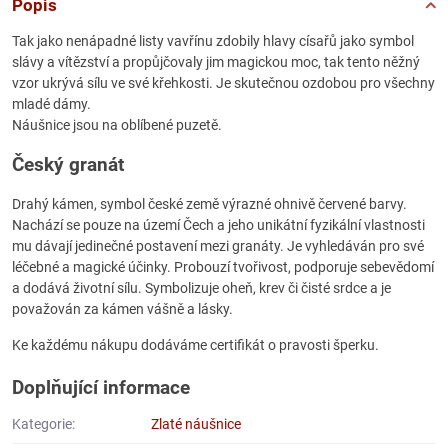
Popis
Tak jako nenápadné listy vavřínu zdobily hlavy císařů jako symbol
slávy a vítězství a propůjčovaly jim magickou moc, tak tento něžný
vzor ukrývá sílu ve své křehkosti. Je skutečnou ozdobou pro všechny
mladé dámy.
Náušnice jsou na oblíbené puzetě.
Český granát
Drahý kámen, symbol české země výrazné ohnivě červené barvy.
Nachází se pouze na území Čech a jeho unikátní fyzikální vlastnosti
mu dávají jedinečné postavení mezi granáty. Je vyhledáván pro své
léčebné a magické účinky. Probouzí tvořivost, podporuje sebevědomí
a dodává životní sílu. Symbolizuje oheň, krev či čisté srdce a je
považován za kámen vášně a lásky.
Ke každému nákupu dodáváme certifikát o pravosti šperku.
Doplňující informace
Kategorie:
Zlaté náušnice