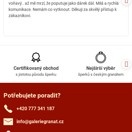
voňavý.. až mě mrzí, že poputuje jako dárek dál. Milá a rychlá
komunikace. Nemám co vytknout. Děkuji za skvělý přístup k
zákazníkovi.
Certifikovaný obchod
Nejširší výběr
s jistotou původu šperku
šperků s českým granátem
Potřebujete poradit?
+420 777 341 187
info​@galeriegranat​.cz