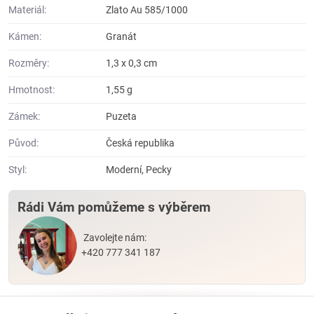
Materiál:
Zlato Au 585/1000
Kámen:
Granát
Rozměry:
1,3 x 0,3 cm
Hmotnost:
1,55 g
Zámek:
Puzeta
Původ:
Česká republika
Styl:
Moderní, Pecky
Rádi Vám pomůžeme s výběrem
Zavolejte nám:
+420 777 341 187