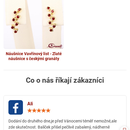
Náušnice Vavřínový list - Zlaté
náušnice s českými granáty
Co o nás říkají zákazníci
Ali
Hodnocení:
5
/
Dodání do druhého dne,je před Vánocemi téměř nemožné,ale
5
zde skutečnost. Balíček přišel pečlivě zabalený, nádherně