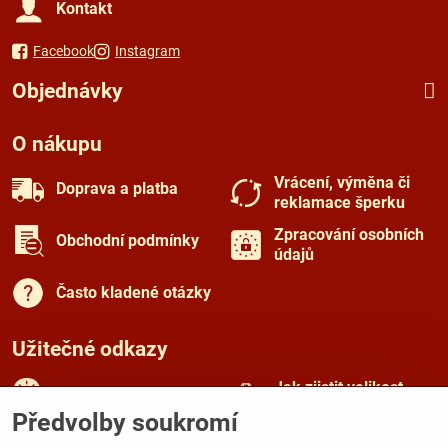
Kontakt
Facebook
Instagram
Objednávky
O nákupu
Vrácení, výměna či
Doprava a platba
reklamace šperku
Zpracování osobních
Obchodní podmínky
údajů
Často kladené otázky
Užitečné odkazy
Jak zjistit velikost
Rady a tipy
prstenu
Předvolby soukromí
Péče o šperky
O českém granátu