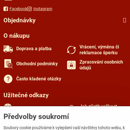
Facebook
Instagram
Objednávky
O nákupu
Vrácení, výměna či
Doprava a platba
reklamace šperku
Zpracování osobních
Obchodní podmínky
údajů
Často kladené otázky
Užitečné odkazy
Jak zjistit velikost
Rady a tipy
prstenu
Předvolby soukromí
Péče o šperky
O českém granátu
Soubory cookie používáme k vylepšení vaší návštěvy tohoto webu, k