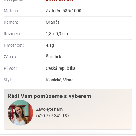
Materiál:
Zlato Au 585/1000
Kámen:
Granát
Rozměry:
1,8 x 0,9 cm
Hmotnost:
4,1g
Zámek:
Šroubek
Původ:
Česká republika
Styl:
Klasické, Visací
Rádi Vám pomůžeme s výběrem
Zavolejte nám:
+420 777 341 187