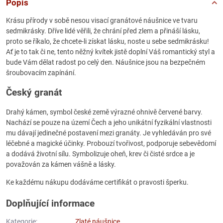
Popis
Krásu přírody v sobě nesou visací granátové náušnice ve tvaru
sedmikrásky. Dříve lidé věřili, že chrání před zlem a přináší lásku,
proto se říkalo, že chcete-li získat lásku, noste u sebe sedmikrásku!
Ať je to tak či ne, tento něžný kvítek jistě doplní Váš romantický styl a
bude Vám dělat radost po celý den. Náušnice jsou na bezpečném
šroubovacím zapínání.
Český granát
Drahý kámen, symbol české země výrazné ohnivě červené barvy.
Nachází se pouze na území Čech a jeho unikátní fyzikální vlastnosti
mu dávají jedinečné postavení mezi granáty. Je vyhledáván pro své
léčebné a magické účinky. Probouzí tvořivost, podporuje sebevědomí
a dodává životní sílu. Symbolizuje oheň, krev či čisté srdce a je
považován za kámen vášně a lásky.
Ke každému nákupu dodáváme certifikát o pravosti šperku.
Doplňující informace
Kategorie:
Zlaté náušnice