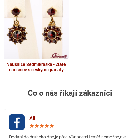
Náušnice Sedmikráska - Zlaté
náušnice s českými granáty
Co o nás říkají zákazníci
Ali
Hodnocení:
5
/
Dodání do druhého dne,je před Vánocemi téměř nemožné,ale
5