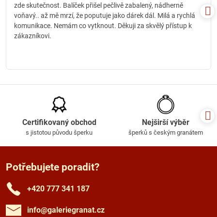
zde skutečnost. Balíček přišel pečlivě zabalený, nádherně
voňavý.. až mě mrzí, že poputuje jako dárek dál. Milá a rychlá
komunikace. Nemám co vytknout. Děkuji za skvělý přístup k
zákazníkovi.
Certifikovaný obchod
Nejširší výběr
s jistotou původu šperku
šperků s českým granátem
Potřebujete poradit?
+420 777 341 187
info​@galeriegranat​.cz