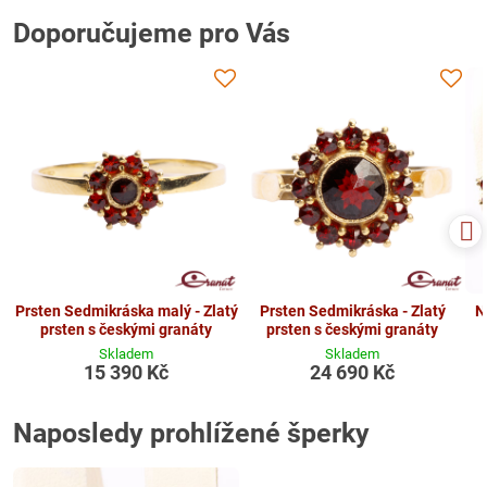
Doporučujeme pro Vás
Prsten Sedmikráska malý - Zlatý
Prsten Sedmikráska - Zlatý
N
prsten s českými granáty
prsten s českými granáty
Skladem
Skladem
15 390 Kč
24 690 Kč
Naposledy prohlížené šperky