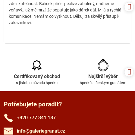
zde skutečnost. Balíček přišel pečlivě zabalený, nádherně
voňavý.. až mě mrzí, že poputuje jako dárek dál. Milá a rychlá
komunikace. Nemám co vytknout. Děkuji za skvělý přístup k
zákazníkovi.
Certifikovaný obchod
Nejširší výběr
s jistotou původu šperku
šperků s českým granátem
Potřebujete poradit?
+420 777 341 187
info​@galeriegranat​.cz