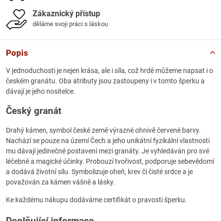
Zákaznický přístup
děláme svoji práci s láskou
Popis
V jednoduchosti je nejen krása, ale i síla, což hrdě můžeme napsat i o
českém granátu. Oba atributy jsou zastoupeny i v tomto šperku a
dávají je jeho nositelce.
Český granát
Drahý kámen, symbol české země výrazné ohnivě červené barvy.
Nachází se pouze na území Čech a jeho unikátní fyzikální vlastnosti
mu dávají jedinečné postavení mezi granáty. Je vyhledáván pro své
léčebné a magické účinky. Probouzí tvořivost, podporuje sebevědomí
a dodává životní sílu. Symbolizuje oheň, krev či čisté srdce a je
považován za kámen vášně a lásky.
Ke každému nákupu dodáváme certifikát o pravosti šperku.
Doplňující informace