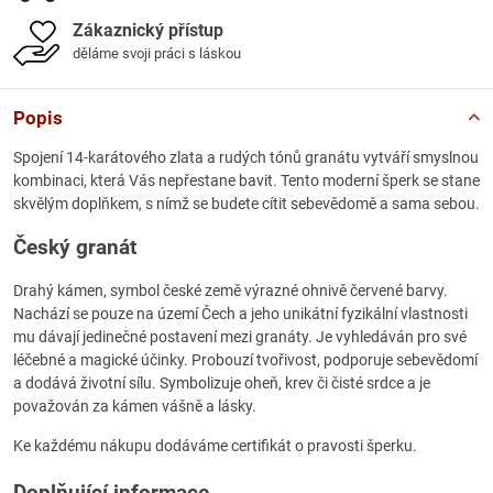
Zákaznický přístup
děláme svoji práci s láskou
Popis
Spojení 14-karátového zlata a rudých tónů granátu vytváří smyslnou
kombinaci, která Vás nepřestane bavit. Tento moderní šperk se stane
skvělým doplňkem, s nímž se budete cítit sebevědomě a sama sebou.
Český granát
Drahý kámen, symbol české země výrazné ohnivě červené barvy.
Nachází se pouze na území Čech a jeho unikátní fyzikální vlastnosti
mu dávají jedinečné postavení mezi granáty. Je vyhledáván pro své
léčebné a magické účinky. Probouzí tvořivost, podporuje sebevědomí
a dodává životní sílu. Symbolizuje oheň, krev či čisté srdce a je
považován za kámen vášně a lásky.
Ke každému nákupu dodáváme certifikát o pravosti šperku.
Doplňující informace