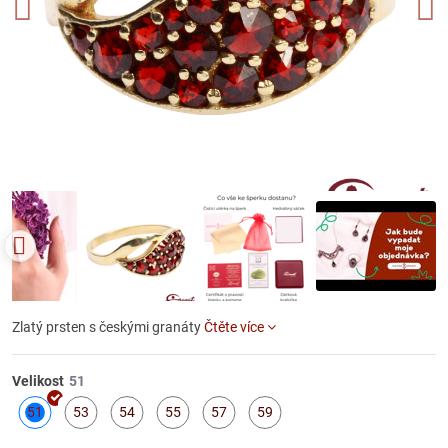
Zlatý prsten s českými granáty
Čtěte více
Velikost
51
53
54
55
57
59
Skladem
Skladem
Skladem
Skladem
Skladem
Skladem