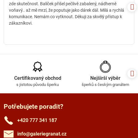
zde skutečnost. Balíček přišel pečlivě zabalený, nádherně
voňavý.. až mě mrzí, že poputuje jako dárek dál. Milá a rychlá
komunikace. Nemám co vytknout. Děkuji za skvělý přístup k
zákazníkovi.
Certifikovaný obchod
Nejširší výběr
s jistotou původu šperku
šperků s českým granátem
Potřebujete poradit?
+420 777 341 187
info​@galeriegranat​.cz