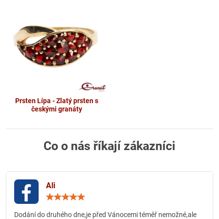
Prsten Lípa - Zlatý prsten s
českými granáty
Co o nás říkají zákazníci
Ali
Hodnocení:
5
/
Dodání do druhého dne,je před Vánocemi téměř nemožné,ale
5