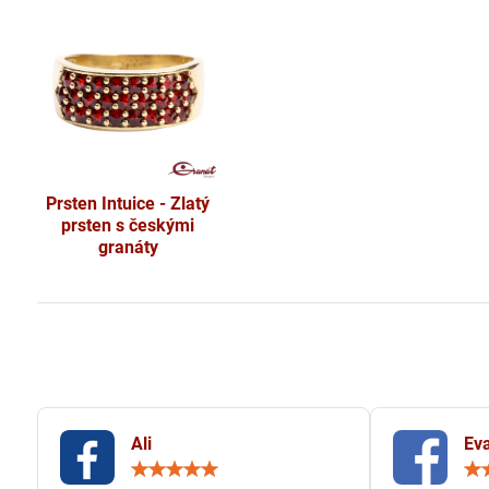
Prsten Intuice - Zlatý
prsten s českými
granáty
Ali
Eva
Hodnocení:
5