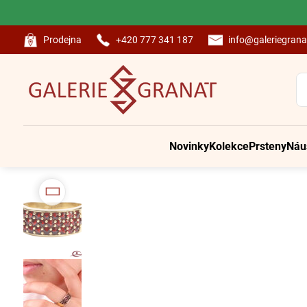
Prodejna
+420 777 341 187
info@galeriegrana
Novinky
Kolekce
Prsteny
Náu