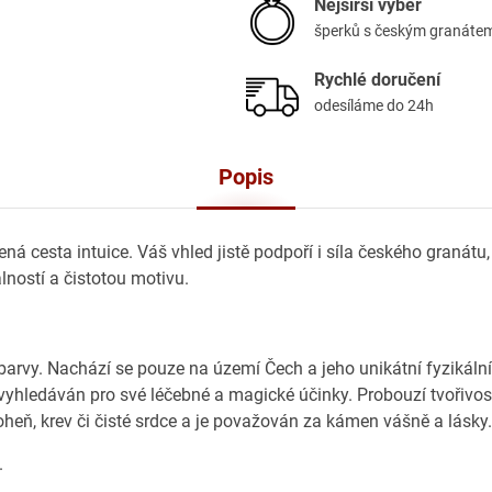
Nejširší výběr
šperků s českým granáte
Rychlé doručení
odesíláme do 24h
Popis
á cesta intuice. Váš vhled jistě podpoří i síla českého granátu, 
ností a čistotou motivu.
rvy. Nachází se pouze na území Čech a jeho unikátní fyzikální
vyhledáván pro své léčebné a magické účinky. Probouzí tvořivos
heň, krev či čisté srdce a je považován za kámen vášně a lásky.
.