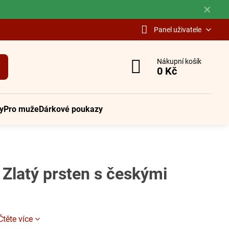
✕
Panel uživatele
Nákupní košík
0 Kč
y
Pro muže
Dárkové poukazy
- Zlatý prsten s českými
Čtěte více