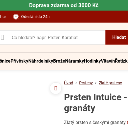
Doprava zdarma od 3000 Kč
t.cz
Odeslání do 24h
Hledat
šnice
Přívěsky
Náhrdelníky
Brože
Náramky
Hodinky
Vltavín
Řetízk
Úvod
Prsteny
Zlaté prsteny
Prsten Intuice 
granáty
Zlatý prsten s českými granáty