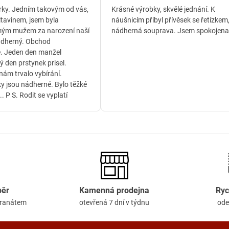
/
/
ky. Jedním takovým od vás,
Krásné výrobky, skvělé jednání. K
5
5
ltavinem, jsem byla
náušnicím přibyl přívěsek se řetízkem
ým mužem za narození naší
nádherná souprava. Jsem spokojena
ádherný. Obchod
. Jeden den manžel
ý den prstynek prisel.
ám trvalo vybírání.
y jsou nádherné. Bylo těžké
.. P S. Rodit se vyplatí
běr
Kamenná prodejna
Ryc
granátem
otevřená 7 dní v týdnu
ode