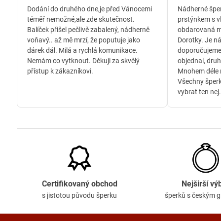
/
Dodání do druhého dne,je před Vánocemi
Nádherné šper
5
téměř nemožné,ale zde skutečnost.
prstýnkem s v
Balíček přišel pečlivě zabalený, nádherně
obdarovaná m
voňavý.. až mě mrzí, že poputuje jako
Dorotky. Je n
dárek dál. Milá a rychlá komunikace.
doporučujeme
Nemám co vytknout. Děkuji za skvělý
objednal, druh
přístup k zákazníkovi.
Mnohem déle n
Všechny šperk
vybrat ten nej.
Certifikovaný obchod
Nejširší vý
s jistotou původu šperku
šperků s českým 