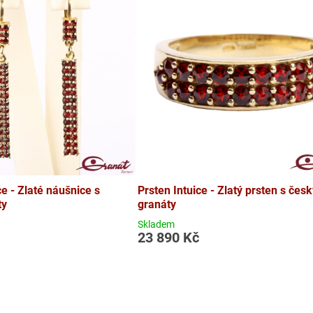
e - Zlaté náušnice s
Prsten Intuice - Zlatý prsten s čes
ty
granáty
Skladem
23 890 Kč