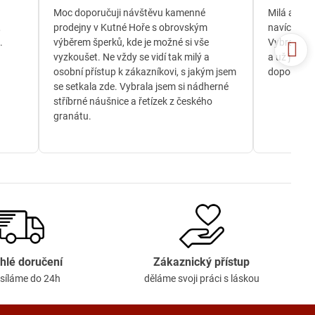
/
Moc doporučuji návštěvu kamenné
Milá a och
5
,
prodejny v Kutné Hoře s obrovským
navíc jsem
.
výběrem šperků, kde je možné si vše
Vybrala js
vyzkoušet. Ne vždy se vidí tak milý a
a už je té
osobní přístup k zákazníkovi, s jakým jsem
doporučuji
se setkala zde. Vybrala jsem si nádherné
stříbrné náušnice a řetízek z českého
granátu.
hlé doručení
Zákaznický přístup
síláme do 24h
děláme svoji práci s láskou