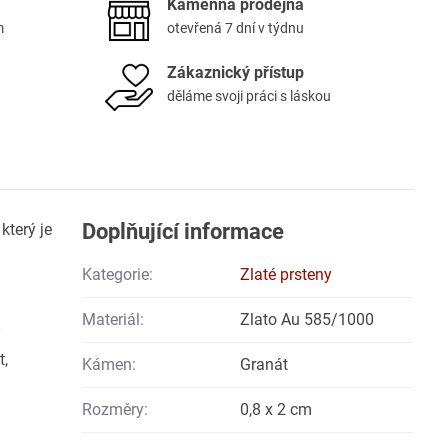
Kamenná prodejna
m
otevřená 7 dní v týdnu
Zákaznický přístup
děláme svoji práci s láskou
Doplňující informace
který je
Kategorie:
Zlaté prsteny
Materiál:
Zlato Au 585/1000
t,
Kámen:
Granát
Rozměry:
0,8 x 2 cm