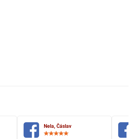
Nela, Čáslav
ocení:
Hodnocení:
5