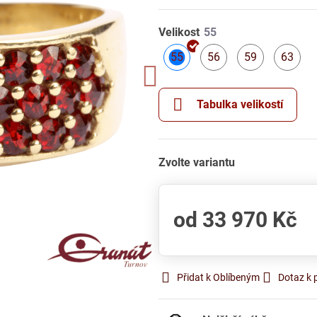
Velikost
55
56
59
63
Skladem
Skladem
Skladem
S
Tabulka velikostí
Zvolte variantu
od 33 970 Kč
Přidat k Oblíbeným
Dotaz k 