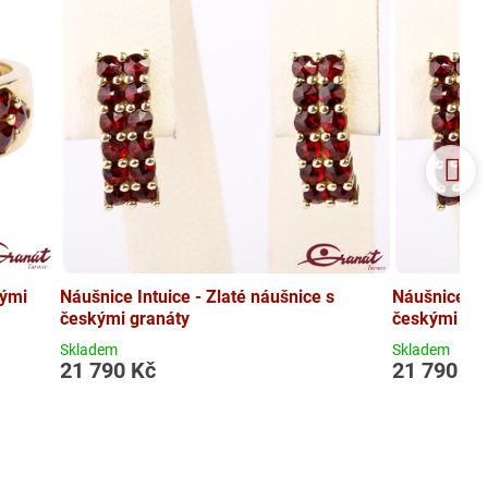
kými
Náušnice Intuice - Zlaté náušnice s
Náušnice Int
českými granáty
českými gra
Skladem
Skladem
21 790 Kč
21 790 K