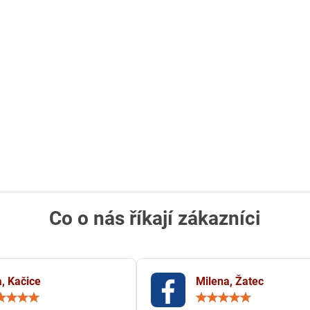
Co o nás říkají zákazníci
, Kačice
Milena, Žatec
Hodnocení:
Hodn
5
5