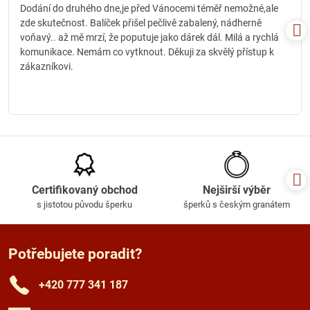
/
Dodání do druhého dne,je před Vánocemi téměř nemožné,ale
5
zde skutečnost. Balíček přišel pečlivě zabalený, nádherně
voňavý.. až mě mrzí, že poputuje jako dárek dál. Milá a rychlá
komunikace. Nemám co vytknout. Děkuji za skvělý přístup k
zákazníkovi.
Certifikovaný obchod
Nejširší výběr
s jistotou původu šperku
šperků s českým granátem
Potřebujete poradit?
+420 777 341 187