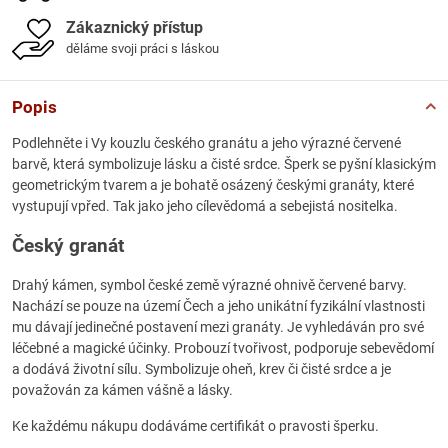
Zákaznický přístup
děláme svoji práci s láskou
Popis
Podlehněte i Vy kouzlu českého granátu a jeho výrazné červené
barvě, která symbolizuje lásku a čisté srdce. Šperk se pyšní klasickým
geometrickým tvarem a je bohatě osázený českými granáty, které
vystupují vpřed. Tak jako jeho cílevědomá a sebejistá nositelka.
Český granát
Drahý kámen, symbol české země výrazné ohnivě červené barvy.
Nachází se pouze na území Čech a jeho unikátní fyzikální vlastnosti
mu dávají jedinečné postavení mezi granáty. Je vyhledáván pro své
léčebné a magické účinky. Probouzí tvořivost, podporuje sebevědomí
a dodává životní sílu. Symbolizuje oheň, krev či čisté srdce a je
považován za kámen vášně a lásky.
Ke každému nákupu dodáváme certifikát o pravosti šperku.