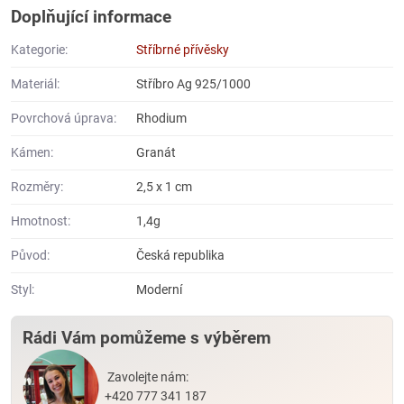
Doplňující informace
Kategorie:
Stříbrné přívěsky
Materiál:
Stříbro Ag 925/1000
Povrchová úprava:
Rhodium
Kámen:
Granát
Rozměry:
2,5 x 1 cm
Hmotnost:
1,4g
Původ:
Česká republika
Styl:
Moderní
Rádi Vám pomůžeme s výběrem
Zavolejte nám:
+420 777 341 187