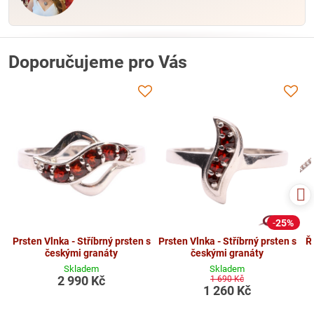
Doporučujeme pro Vás
25%
Prsten Vlnka - Stříbrný prsten s
Prsten Vlnka - Stříbrný prsten s
Ř
českými granáty
českými granáty
Skladem
Skladem
2 990 Kč
1 690 Kč
1 260 Kč