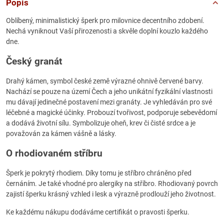
Popis
Oblíbený, minimalistický šperk pro milovnice decentního zdobení.
Nechá vyniknout Vaší přirozenosti a skvěle doplní kouzlo každého
dne.
Český granát
Drahý kámen, symbol české země výrazné ohnivě červené barvy.
Nachází se pouze na území Čech a jeho unikátní fyzikální vlastnosti
mu dávají jedinečné postavení mezi granáty. Je vyhledáván pro své
léčebné a magické účinky. Probouzí tvořivost, podporuje sebevědomí
a dodává životní sílu. Symbolizuje oheň, krev či čisté srdce a je
považován za kámen vášně a lásky.
O rhodiovaném stříbru
Šperk je pokrytý rhodiem. Díky tomu je stříbro chráněno před
černáním. Je také vhodné pro alergiky na stříbro. Rhodiovaný povrch
zajistí šperku krásný vzhled i lesk a výrazně prodlouží jeho životnost.
Ke každému nákupu dodáváme certifikát o pravosti šperku.