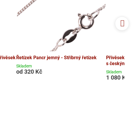
přívěsek
Řetízek Pancr jemný - Stříbrný řetízek
Přívěsek Kří
s českými g
Skladem
od 320 Kč
Skladem
1 080 Kč