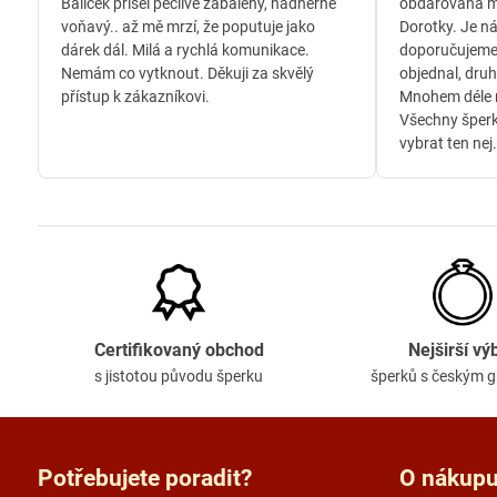
Balíček přišel pečlivě zabalený, nádherně
obdarovaná m
voňavý.. až mě mrzí, že poputuje jako
Dorotky. Je n
dárek dál. Milá a rychlá komunikace.
doporučujeme
Nemám co vytknout. Děkuji za skvělý
objednal, druh
přístup k zákazníkovi.
Mnohem déle n
Všechny šperk
vybrat ten nej.
Certifikovaný obchod
Nejširší vý
s jistotou původu šperku
šperků s českým 
Potřebujete poradit?
O nákup