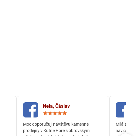
Nela, Čáslav
ocení:
Hodnocení:
5
/
Moc doporučuji návštěvu kamenné
Milá a och
5
,
prodejny v Kutné Hoře s obrovským
navíc jsem