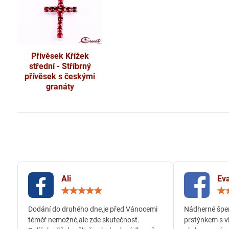
Přívěsek Křížek
střední - Stříbrný
přívěsek s českými
granáty
Ali
Eva
Hodnocení:
5
/
Dodání do druhého dne,je před Vánocemi
Nádherné šper
5
téměř nemožné,ale zde skutečnost.
prstýnkem s v