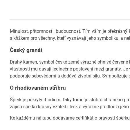
Minulost, přítomnost i budoucnost. Tím vším je překrásný š
s křížkem pro všechny, kteří vyznávají jeho symboliku, a neb
Český granát
Drahý kámen, symbol české země výrazné ohnivě červené ba
vlastnosti mu dávají jedinečné postavení mezi granáty. Je 
podporuje sebevědomí a dodává životní sílu. Symbolizuje o
O rhodiovaném stříbru
Šperk je pokrytý rhodiem. Díky tomu je stříbro chráněno př
zajistí šperku krásný vzhled i lesk a výrazně prodlouží jeho
Ke každému nákupu dodáváme certifikát o pravosti šperku