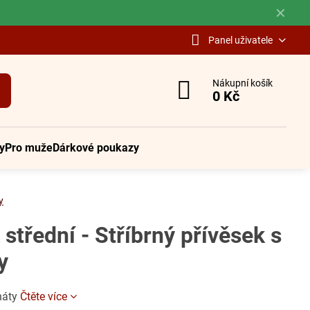
✕
Panel uživatele
Nákupní košík
0 Kč
y
Pro muže
Dárkové poukazy
y
 střední - Stříbrný přívěsek s
y
anáty
Čtěte více