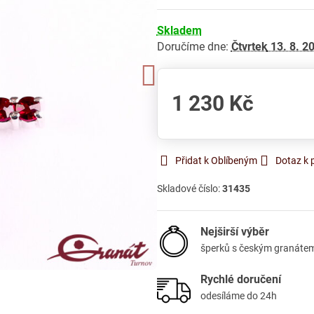
Skladem
Doručíme dne:
Čtvrtek
13. 8. 2
1 230 Kč
Přidat k Oblíbeným
Dotaz k 
Skladové číslo:
31435
Nejširší výběr
šperků s českým granáte
Rychlé doručení
odesíláme do 24h