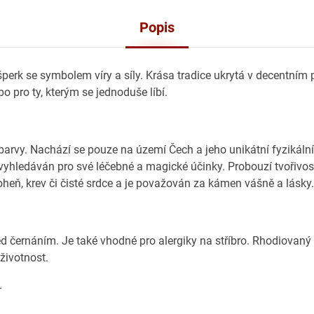
Popis
perk se symbolem víry a síly. Krása tradice ukrytá v decentním 
o pro ty, kterým se jednoduše líbí.
rvy. Nachází se pouze na území Čech a jeho unikátní fyzikální
vyhledáván pro své léčebné a magické účinky. Probouzí tvořivos
heň, krev či čisté srdce a je považován za kámen vášně a lásky.
ed černáním. Je také vhodné pro alergiky na stříbro. Rhodiovaný
 životnost.
.