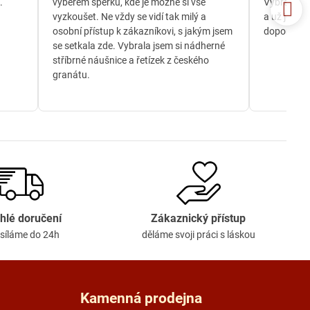
.
výběrem šperků, kde je možné si vše
Vybrala js
vyzkoušet. Ne vždy se vidí tak milý a
a už je té
osobní přístup k zákazníkovi, s jakým jsem
doporučuji
se setkala zde. Vybrala jsem si nádherné
stříbrné náušnice a řetízek z českého
granátu.
hlé doručení
Zákaznický přístup
síláme do 24h
děláme svoji práci s láskou
Kamenná prodejna