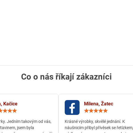
Co o nás říkají zákazníci
, Kačice
Milena, Žatec
Hodnocení:
Hodn
5
5
/
/
ky. Jedním takovým od vás,
Krásné výrobky, skvělé jednání. K
5
5
ltavinem, jsem byla
náušnicím přibyl přívěsek se řetízkem