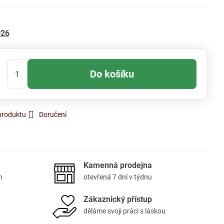
026
Do košíku
produktu
Doručení
Kamenná prodejna
m
otevřená 7 dní v týdnu
Zákaznický přístup
děláme svoji práci s láskou