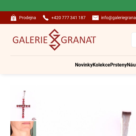
Prodejna
+420 777 341 187
info@galeriegrana
Novinky
Kolekce
Prsteny
Náu