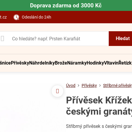
Doprava zdarma od 3000 Kč
t.cz
Odeslání do 24h
Hledat
šnice
Přívěsky
Náhrdelníky
Brože
Náramky
Hodinky
Vltavín
Řetízk
Úvod
Přívěsky
Stříbrné přívěsk
Přívěsek Křížek
českými granát
Stříbrný přívěsek s českými gr