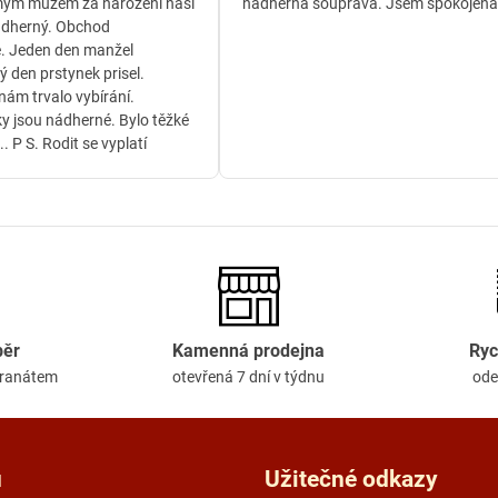
ým mužem za narození naší
nádherná souprava. Jsem spokojena
ádherný. Obchod
. Jeden den manžel
ý den prstynek prisel.
ám trvalo vybírání.
y jsou nádherné. Bylo těžké
.. P S. Rodit se vyplatí
běr
Kamenná prodejna
Ryc
granátem
otevřená 7 dní v týdnu
ode
u
Užitečné odkazy