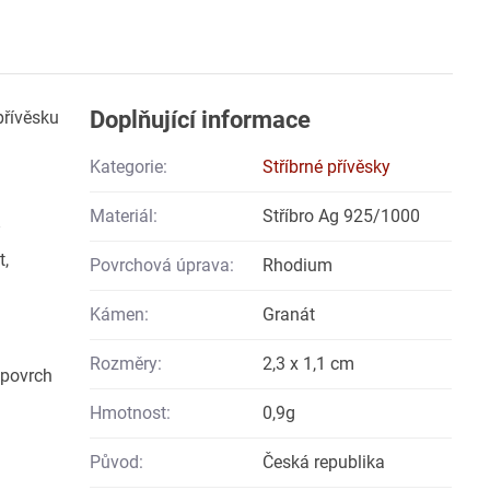
Doplňující informace
přívěsku
Kategorie:
Stříbrné přívěsky
Materiál:
Stříbro Ag 925/1000
t,
Povrchová úprava:
Rhodium
Kámen:
Granát
Rozměry:
2,3 x 1,1 cm
 povrch
Hmotnost:
0,9g
Původ:
Česká republika