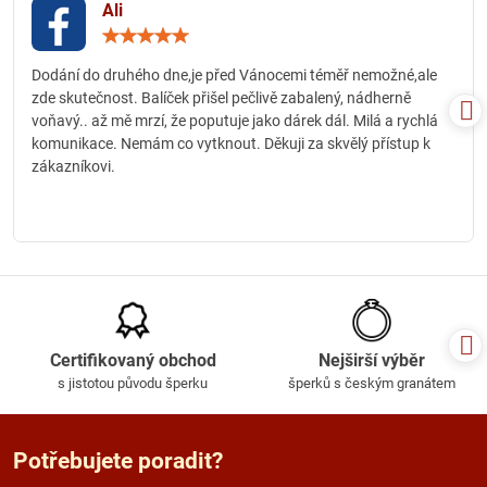
Ali
Hodnocení:
5
/
Dodání do druhého dne,je před Vánocemi téměř nemožné,ale
5
zde skutečnost. Balíček přišel pečlivě zabalený, nádherně
voňavý.. až mě mrzí, že poputuje jako dárek dál. Milá a rychlá
komunikace. Nemám co vytknout. Děkuji za skvělý přístup k
zákazníkovi.
Certifikovaný obchod
Nejširší výběr
s jistotou původu šperku
šperků s českým granátem
Potřebujete poradit?