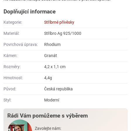
Doplňující informace
Kategorie:
Stříbrné přívěsky
Materiál:
Stříbro Ag 925/1000
Povrchová úprava:
Rhodium
Kámen:
Granát
Rozměry:
4,2 x 1,1 cm
Hmotnost:
4,4g
Původ:
Česká republika
Styl:
Moderní
Rádi Vám pomůžeme s výběrem
Zavolejte nám: