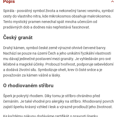
Popis
Spirála - posvátný symbol života a nekonečný tanec vesmíru, symbol
cesty do vlastního nitra, kde mikrokosmos obsahuje makrokosmos.
Tento mystický pramen nenechal spát mnoha učencům od
pradávných dob a dodnes nás nepřestává fascinovat.
Český granát
Drahý kámen, symbol české země výrazné ohnivě červené barvy.
Nachází se pouze na území Čech a jeho unikátní fyzikální vlastnosti
mu dávají jedinečné postavení mezi granáty. Je vyhledáván pro své
léčebné a magické účinky. Probouzí tvořivost, podporuje sebevědomí
a dodává životní sílu. Symbolizuje oheň, krev či čisté srdce a je
považován za kámen vášně a lásky.
O rhodiovaném stříbru
Šperk je pokrytý rhodiem. Díky tomu je stříbro chráněno před
černáním. Je také vhodné pro alergiky na stříbro. Rhodiovaný povrch
zajistí šperku krásný vzhled i lesk a výrazně prodlouží jeho životnost.
Ke každému nákupu dodáváme certifikát o pravosti šperku.